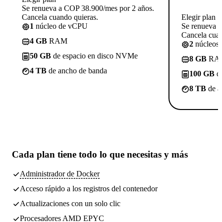
Se renueva a COP 38.900/mes por 2 años.
Cancela cuando quieras.
Elegir plan
1
núcleo de vCPU
Se renueva 
Cancela cuan
4 GB
RAM
2
núcleos
50 GB
de espacio en disco NVMe
8 GB
RA
4 TB
de ancho de banda
100 GB
de
8 TB
de a
Cada plan tiene
todo lo que necesitas
y más
Administrador de Docker
Acceso rápido a los registros del contenedor
Actualizaciones con un solo clic
Procesadores AMD EPYC