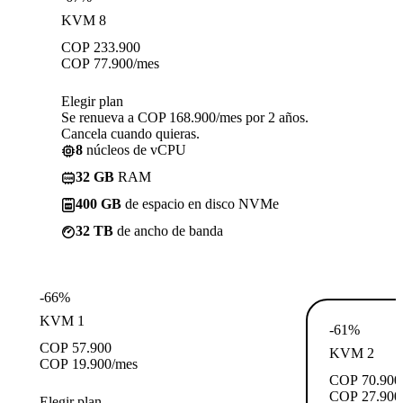
KVM 8
COP
233.900
COP
77.900
/mes
Elegir plan
Se renueva a COP 168.900/mes por 2 años.
Cancela cuando quieras.
8
núcleos de vCPU
32 GB
RAM
400 GB
de espacio en disco NVMe
32 TB
de ancho de banda
-66%
KVM 1
-61%
COP
57.900
KVM 2
COP
19.900
/mes
COP
70.900
COP
27.900
Elegir plan