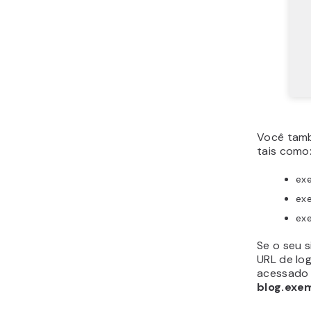
Você tamb
tais como
ex
ex
ex
Se o seu 
URL de log
acessado
blog.exe