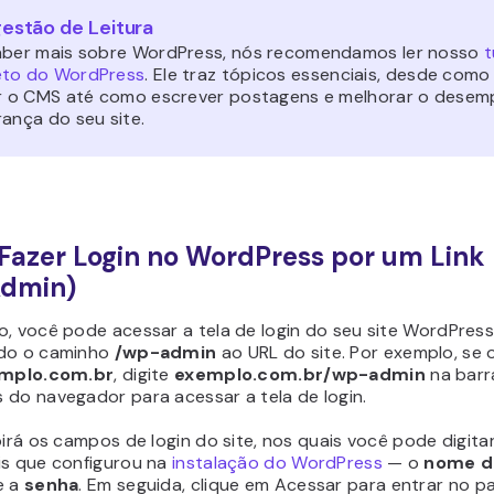
estão de Leitura
aber mais sobre WordPress, nós recomendamos ler nosso
t
to do WordPress
. Ele traz tópicos essenciais, desde como
ar o CMS até como escrever postagens e melhorar o dese
rança do seu site.
azer Login no WordPress por um Link 
dmin)
o, você pode acessar a tela de login do seu site WordPres
do o caminho
/wp-admin
ao URL do site. Por exemplo, se 
mplo.com.br
, digite
exemplo.com.br/wp-admin
na barr
 do navegador para acessar a tela de login.
birá os campos de login do site, nos quais você pode digita
is que configurou na
instalação do WordPress
— o
nome d
e a
senha
. Em seguida, clique em Acessar para entrar no pa