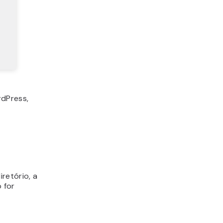
dPress,
retório, a
 for