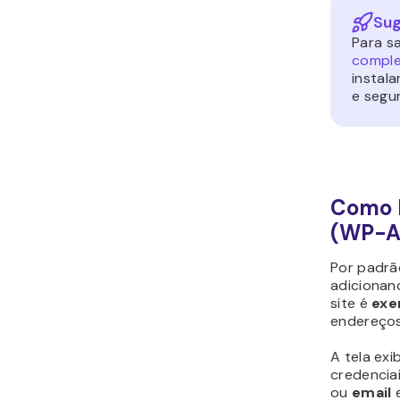
Sug
Para s
comple
instal
e segu
Como F
(WP-A
Por padrã
adicionan
site é
exe
endereços
A tela exi
credencia
ou
email