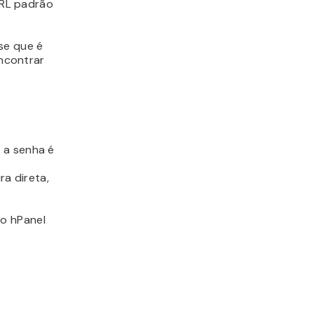
URL padrão
se que é
ncontrar
 a senha é
a direta,
 o hPanel