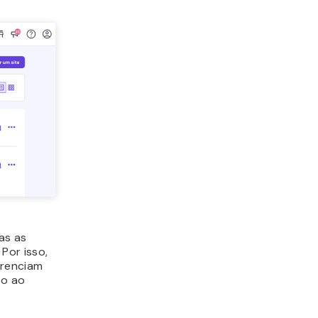
as as
Por isso,
erenciam
eo ao