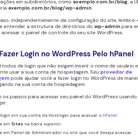
alações em subdiretórios, como
exemplo.com.br/blog
, a 
eria
exemplo.com.br/blog/wp-admin
.
aso, independentemente da configuração do site, lembre-
e entender a estrutura de diretórios do
wp-admin
para e
a acessar o painel de controle do seu site WordPress.
azer Login no WordPress Pelo hPanel
todos de login que não exigem inserir o nome de usuário e
nte usar a sua conta de hospedagem. Seu
provedor de
gem
pode ajudar você a fazer login no WordPress de maneir
gando na sua conta de hospedagem.
o os passos para acessar seu painel do WordPress usando
er:
 login em sua conta da Hostinger para acessar o
hPanel
.
ue em
Sites
na barra superior.
e em Painel de Administrador no site que você deseja acessar.