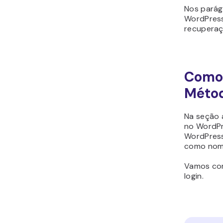
Nos parág
WordPress 
recuperaç
Como 
Métod
Na seção a
no WordPre
WordPress 
como nome
Vamos com
login.