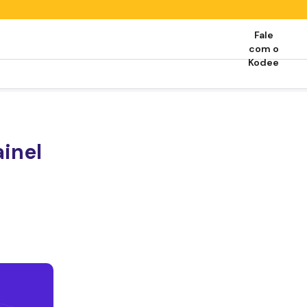
Fale
com o
Kodee
inel