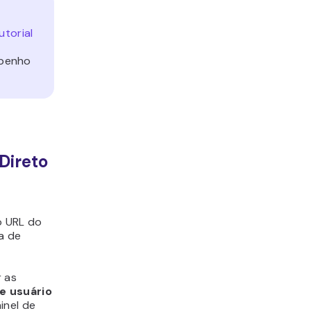
utorial
mpenho
Direto
s
o URL do
a de
r as
e usuário
inel de