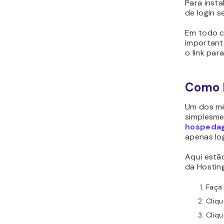
Para inst
de login s
Em todo c
important
o link par
Como F
Um dos mé
simplesme
hospeda
apenas lo
Aqui estã
da Hosting
Faça
Cliq
Cliqu