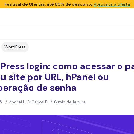
Festival de Ofertas: até 80% de desconto
Aproveite a oferta
WordPress
ress login: como acessar o pa
u site por URL, hPanel ou
peração de senha
5
/
Andrei L. & Carlos E.
/
6 min de leitura