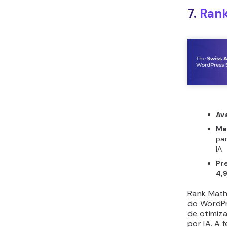
7.
Ran
Av
Me
pa
IA
Pr
4,
Rank Math
do WordPr
de otimiz
por IA. A