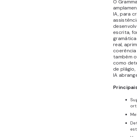
O Grammar
amplament
IA, para 
assistênci
desenvolv
escrita, 
gramática
real, apri
coerência
também of
como dete
de plágio
IA abrange
Principai
Su
ort
Mel
De
est