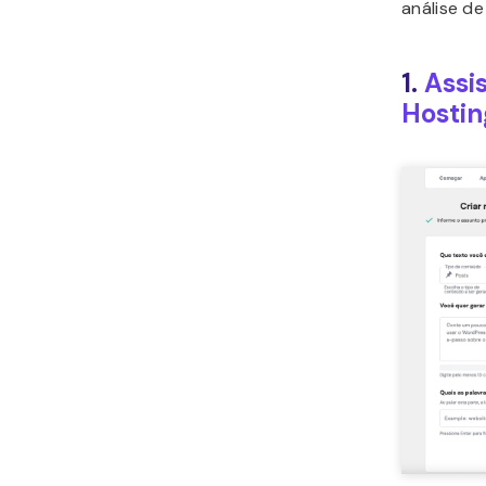
análise d
1.
Assi
Hostin