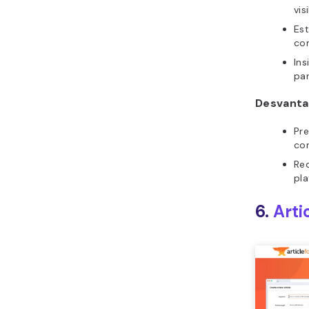
vis
Est
co
In
pa
Desvanta
Pre
co
Re
pl
6.
Arti