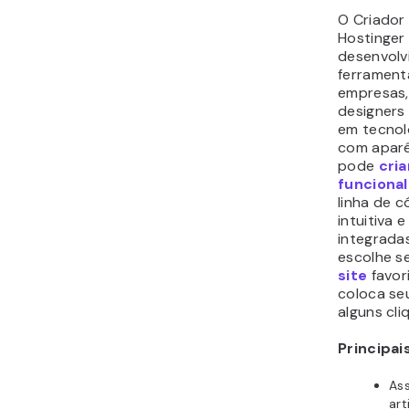
O Criador
Hostinger
desenvolv
ferrament
empresas,
designers
em tecnol
com aparê
pode
cri
funcional
linha de c
intuitiva 
integrada
escolhe s
site
favori
coloca se
alguns cli
Principai
Ass
art