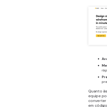
Av
Me
ráp
Pr
pr
Quanto às
equipe por
converter
em código