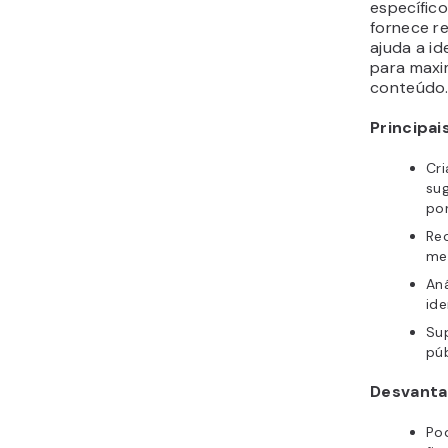
específic
fornece 
ajuda a id
para maxim
conteúdo
Principai
Cr
su
por
Re
mel
Aná
ide
Sup
púb
Desvanta
Pod