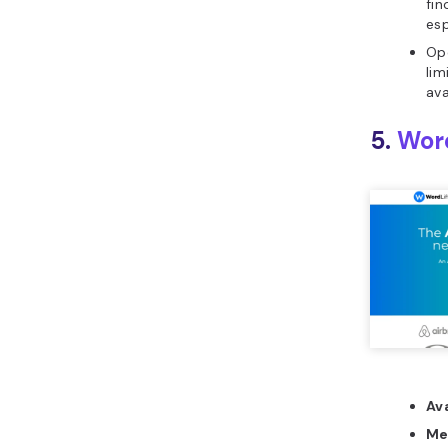
fin
esp
Op
lim
av
5.
Word
Av
Me