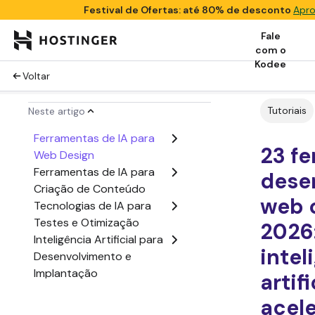
Festival de Ofertas: até 80% de desconto
Apro
Fale
com o
Kodee
Voltar
Tutoriais
Neste artigo
Ferramentas de IA para
23 f
Web Design
Ferramentas de IA para
dese
Criação de Conteúdo
web 
Tecnologias de IA para
Testes e Otimização
2026
Inteligência Artificial para
intel
Desenvolvimento e
Implantação
artif
Conclusão
acele
Perguntas Frequentes