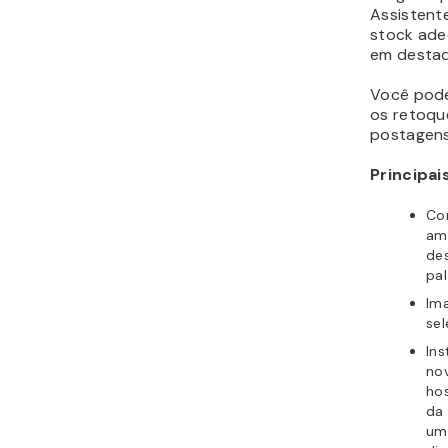
Assistent
stock ade
em desta
Você pode
os retoque
postagens
Principai
Co
am
de
pa
Im
sel
Ins
no
ho
da 
um