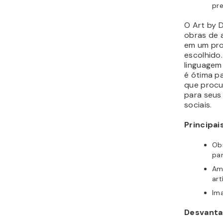
pr
O Art by D
obras de 
em um pro
escolhido
linguagem
é ótima p
que procur
para seus 
sociais.
Principai
Obr
par
Amp
art
Im
Desvanta