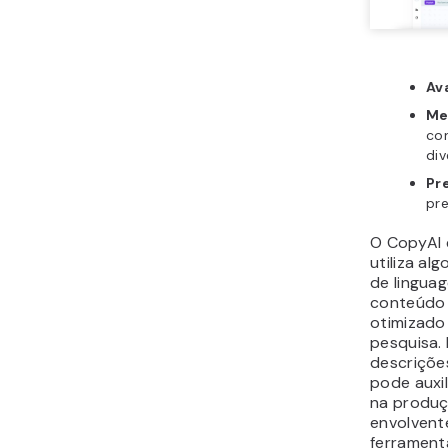
Av
Me
co
div
Pr
pr
O CopyAI 
utiliza a
de lingua
conteúdo 
otimizado
pesquisa. 
descriçõe
pode auxi
na produç
envolvent
ferrament