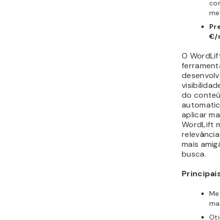
co
mel
Pr
€/
O WordLif
ferrament
desenvolv
visibilid
do conteú
automati
aplicar m
WordLift m
relevânci
mais amig
busca.
Principai
Me
ma
Ot