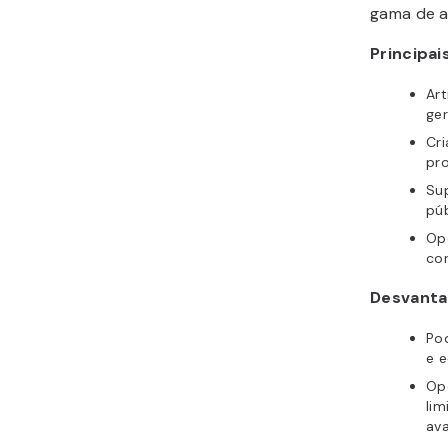
gama de a
Principai
Art
ger
Cr
pr
Sup
púb
Op
co
Desvanta
Pod
e e
Op
lim
av