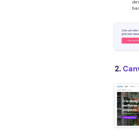
des
ba
2.
Can