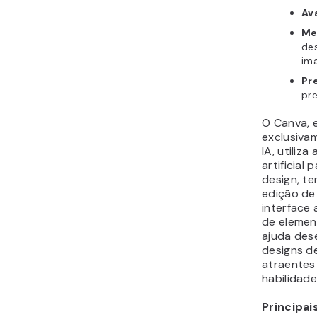
Av
Me
de
im
Pr
pr
O Canva, 
exclusiva
IA, utiliza
artificial
design, t
edição de
interface
de elemen
ajuda des
designs de
atraente
habilidade
Principai