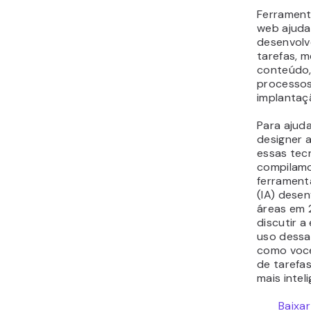
Ferrament
web ajuda
desenvolv
tarefas, m
conteúdo, 
processos
implantaç
Para ajud
designer 
essas tec
compilamos
ferramenta
(IA) dese
áreas em 
discutir a 
uso dessa
como voc
de tarefa
mais intel
Baixa