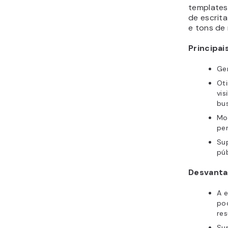
templates 
de escrit
e tons de
Principai
Ge
Ot
vis
bu
Mod
per
Sup
púb
Desvanta
A e
po
res
Su