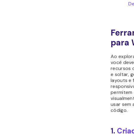
De
Ferra
para 
Ao explor
você deve
recursos 
e soltar,
layouts e
responsiv
permitem 
visualment
usar sem 
código.
1.
Cria