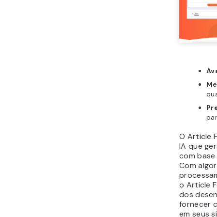
Av
Me
qua
Pr
par
O Article
IA que ger
com base 
Com algor
processam
o Article
dos desen
fornecer 
em seus s