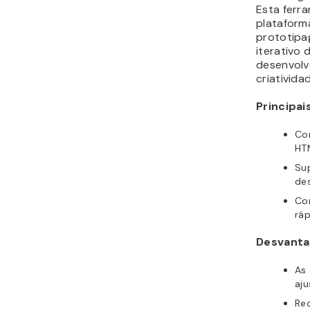
Esta ferr
plataform
prototipa
iterativo 
desenvol
criativida
Principai
Co
HT
Sup
de
Co
ráp
Desvanta
As
aju
Re