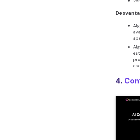
Ver
Desvanta
Al
av
ap
Al
es
pre
esc
4.
Con