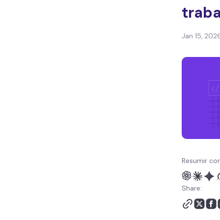
sobre IA em
trab
Desenvolvimento Web
Jan 15, 202
Resumir co
Share: