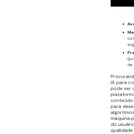
Av
Me
co
su
Pr
(pr
de
Procurand
IA para c
pode ser 
plataform
conteúdo 
para dese
algoritmo
máquina pa
do usuári
qualidade