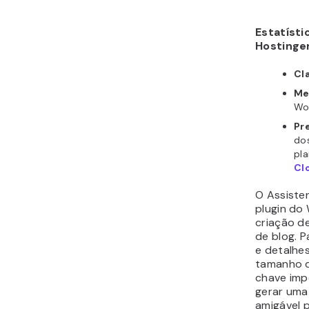
Estatísti
Hostinger
Cl
Me
Wo
Pr
do
pl
Cl
O Assiste
plugin do
criação d
de blog. P
e detalhe
tamanho d
chave impo
gerar uma
amigável 