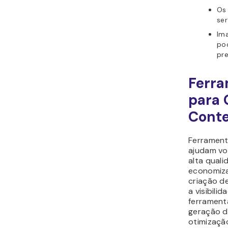
Os
ser
Ima
po
pr
Ferra
para 
Cont
Ferrament
ajudam vo
alta quali
economiza
criação d
a visibili
ferrament
geração d
otimizaçã