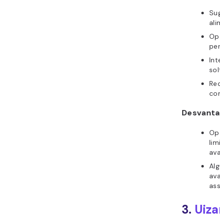
Su
ali
Op
pe
Int
sol
Re
co
Desvanta
Op
lim
av
Al
av
as
3.
Uiza