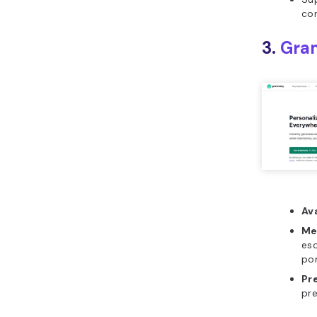
co
3.
Gra
Av
Me
esc
por
Pr
pr