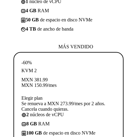
1
núcleo de vCPU
4 GB
RAM
50 GB
de espacio en disco NVMe
4 TB
de ancho de banda
MÁS VENDIDO
-60%
KVM 2
MXN
381.99
MXN
150.99
/mes
Elegir plan
Se renueva a MXN 273.99/mes por 2 años.
Cancela cuando quieras.
2
núcleos de vCPU
8 GB
RAM
100 GB
de espacio en disco NVMe