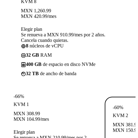
KVM 8
MXN
1,260.99
MXN
420.99
/mes
Elegir plan
Se renueva a MXN 910.99/mes por 2 años.
Cancela cuando quieras.
8
núcleos de vCPU
32 GB
RAM
400 GB
de espacio en disco NVMe
32 TB
de ancho de banda
-66%
KVM 1
-60%
MXN
308.99
KVM 2
MXN
104.99
/mes
MXN
381.9
MXN
150.9
Elegir plan
Se renueva a MXN 210.99/mes por 2