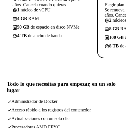
años. Cancela cuando quieras.
Elegir plan
1
núcleo de vCPU
Se renueva 
años. Cancel
4 GB
RAM
2
núcleos
50 GB
de espacio en disco NVMe
8 GB
RA
4 TB
de ancho de banda
100 GB
de
8 TB
de a
Todo lo que necesitas
para empezar, en un solo
lugar
Administrador de Docker
Acceso rápido a los registros del contenedor
Actualizaciones con un solo clic
Procesadores AMD EPYC