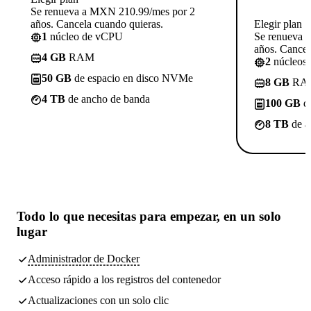
Se renueva a MXN 210.99/mes por 2
años. Cancela cuando quieras.
Elegir plan
1
núcleo de vCPU
Se renueva 
años. Cancel
4 GB
RAM
2
núcleos
50 GB
de espacio en disco NVMe
8 GB
RA
4 TB
de ancho de banda
100 GB
de
8 TB
de a
Todo lo que necesitas
para empezar, en un solo
lugar
Administrador de Docker
Acceso rápido a los registros del contenedor
Actualizaciones con un solo clic