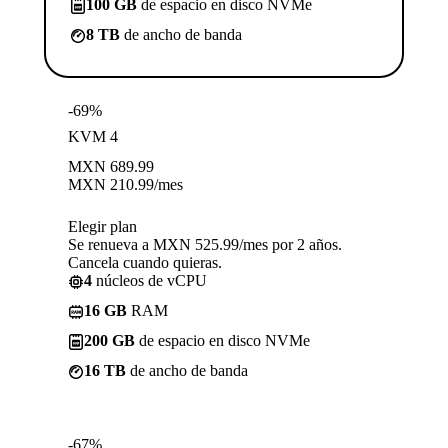
100 GB
de espacio en disco NVMe
8 TB
de ancho de banda
-69%
KVM 4
MXN
689.99
MXN
210.99
/mes
Elegir plan
Se renueva a MXN 525.99/mes por 2 años.
Cancela cuando quieras.
4
núcleos de vCPU
16 GB
RAM
200 GB
de espacio en disco NVMe
16 TB
de ancho de banda
-67%