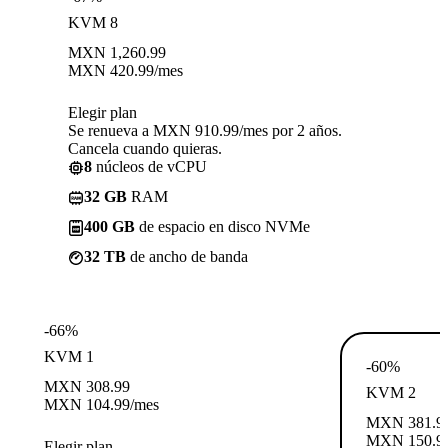
KVM 8
MXN
1,260.99
MXN
420.99
/mes
Elegir plan
Se renueva a MXN 910.99/mes por 2 años.
Cancela cuando quieras.
8
núcleos de vCPU
32 GB
RAM
400 GB
de espacio en disco NVMe
32 TB
de ancho de banda
-66%
KVM 1
-60%
MXN
308.99
KVM 2
MXN
104.99
/mes
MXN
381.9
MXN
150.9
Elegir plan