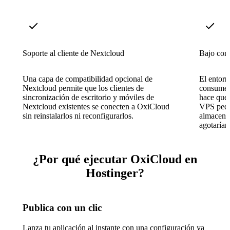
Soporte al cliente de Nextcloud
Bajo con
Una capa de compatibilidad opcional de
El entorn
Nextcloud permite que los clientes de
consume 
sincronización de escritorio y móviles de
hace que 
Nextcloud existentes se conecten a OxiCloud
VPS pequ
sin reinstalarlos ni reconfigurarlos.
almacena
agotaría
¿Por qué ejecutar OxiCloud en
Hostinger?
Publica con un clic
Lanza tu aplicación al instante con una configuración ya