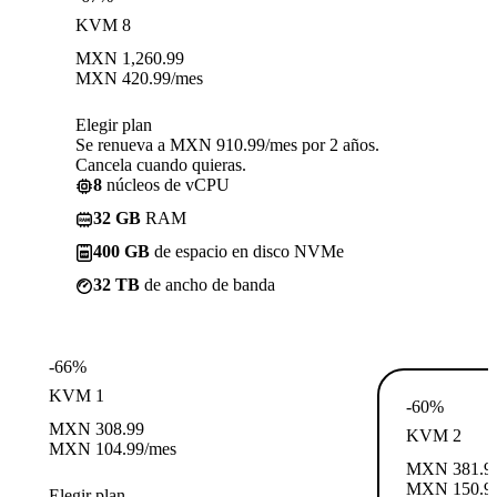
KVM 8
MXN
1,260.99
MXN
420.99
/mes
Elegir plan
Se renueva a MXN 910.99/mes por 2 años.
Cancela cuando quieras.
8
núcleos de vCPU
32 GB
RAM
400 GB
de espacio en disco NVMe
32 TB
de ancho de banda
-66%
KVM 1
-60%
MXN
308.99
KVM 2
MXN
104.99
/mes
MXN
381.9
MXN
150.9
Elegir plan