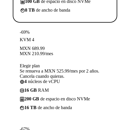
100 GB
de espacio en disco NVMe
8 TB
de ancho de banda
-69%
KVM 4
MXN
689.99
MXN
210.99
/mes
Elegir plan
Se renueva a MXN 525.99/mes por 2 años.
Cancela cuando quieras.
4
núcleos de vCPU
16 GB
RAM
200 GB
de espacio en disco NVMe
16 TB
de ancho de banda
-67%