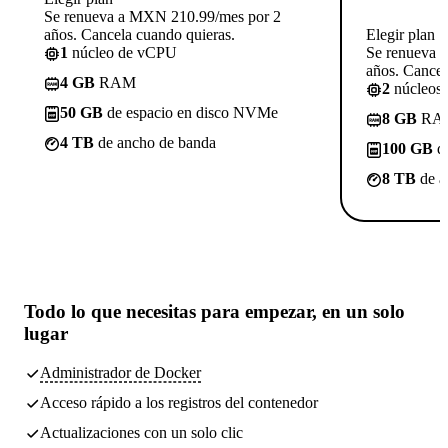
Se renueva a MXN 210.99/mes por 2
años. Cancela cuando quieras.
Elegir plan
1
núcleo de vCPU
Se renueva 
años. Cancel
4 GB
RAM
2
núcleos
50 GB
de espacio en disco NVMe
8 GB
RA
4 TB
de ancho de banda
100 GB
de
8 TB
de a
Todo lo que necesitas
para empezar, en un solo
lugar
Administrador de Docker
Acceso rápido a los registros del contenedor
Actualizaciones con un solo clic