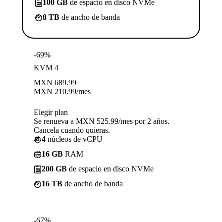
100 GB
de espacio en disco NVMe
8 TB
de ancho de banda
-69%
KVM 4
MXN
689.99
MXN
210.99
/mes
Elegir plan
Se renueva a MXN 525.99/mes por 2 años.
Cancela cuando quieras.
4
núcleos de vCPU
16 GB
RAM
200 GB
de espacio en disco NVMe
16 TB
de ancho de banda
-67%