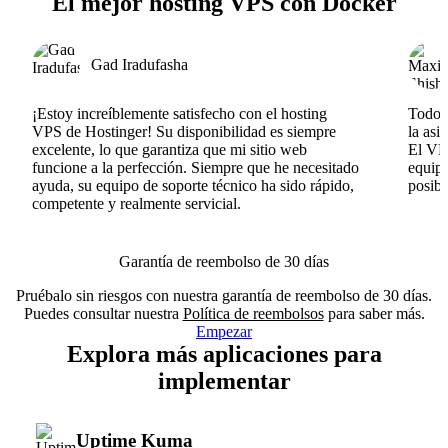
El mejor hosting VPS con Docker
Gad Iradufasha
¡Estoy increíblemente satisfecho con el hosting
Todo v
VPS de Hostinger! Su disponibilidad es siempre
la asi
excelente, lo que garantiza que mi sitio web
El VPS
funcione a la perfección. Siempre que he necesitado
equipo
ayuda, su equipo de soporte técnico ha sido rápido,
posib
competente y realmente servicial.
Garantía de reembolso de 30 días
Pruébalo sin riesgos con nuestra garantía de reembolso de 30 días.
Puedes consultar nuestra
Política de reembolsos
para saber más.
Empezar
Explora más aplicaciones para
implementar
Uptime Kuma