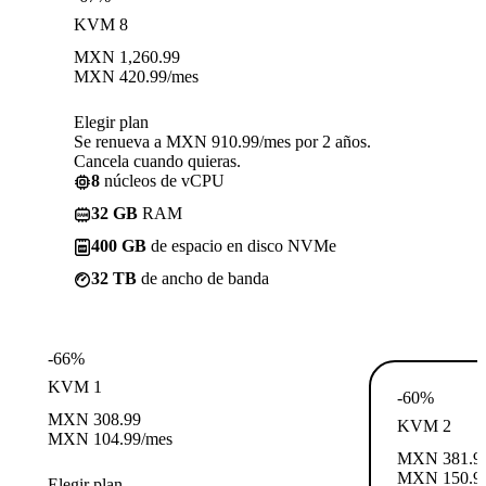
KVM 8
MXN
1,260.99
MXN
420.99
/mes
Elegir plan
Se renueva a MXN 910.99/mes por 2 años.
Cancela cuando quieras.
8
núcleos de vCPU
32 GB
RAM
400 GB
de espacio en disco NVMe
32 TB
de ancho de banda
-66%
KVM 1
-60%
MXN
308.99
KVM 2
MXN
104.99
/mes
MXN
381.9
MXN
150.9
Elegir plan