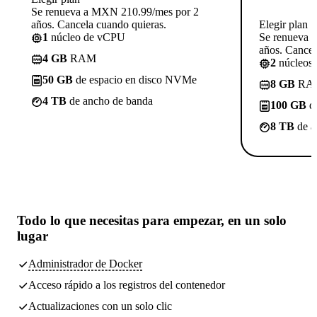
Se renueva a MXN 210.99/mes por 2
años. Cancela cuando quieras.
Elegir plan
1
núcleo de vCPU
Se renueva 
años. Cancel
4 GB
RAM
2
núcleos
50 GB
de espacio en disco NVMe
8 GB
RA
4 TB
de ancho de banda
100 GB
de
8 TB
de a
Todo lo que necesitas
para empezar, en un solo
lugar
Administrador de Docker
Acceso rápido a los registros del contenedor
Actualizaciones con un solo clic