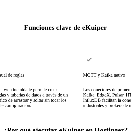
Funciones clave de eKuiper
sual de reglas
MQTT y Kafka nativo
a web incluida te permite crear
Los conectores de primer
glas y tuberías de datos a través de un
Kafka, EdgeX, Pulsar, H
fico de arrastrar y soltar sin tocar los
InfluxDB facilitan la con
de configuración.
industriales y brokers de 
¿Por qué ejecutar eKuiper en Hostinger?