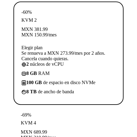
-60%
KVM 2
MXN
381.99
MXN
150.99
/mes
Elegir plan
Se renueva a MXN 273.99/mes por 2 años.
Cancela cuando quieras.
2
núcleos de vCPU
8 GB
RAM
100 GB
de espacio en disco NVMe
8 TB
de ancho de banda
-69%
KVM 4
MXN
689.99