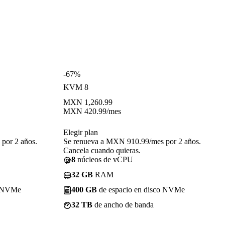
-67%
KVM 8
MXN
1,260.99
MXN
420.99
/mes
Elegir plan
por 2 años.
Se renueva a MXN 910.99/mes por 2 años.
Cancela cuando quieras.
8
núcleos de vCPU
32 GB
RAM
o NVMe
400 GB
de espacio en disco NVMe
32 TB
de ancho de banda