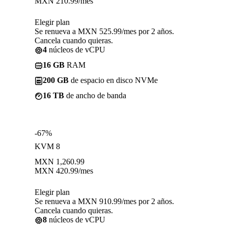
MXN
210.99
/mes
Elegir plan
Se renueva a MXN 525.99/mes por 2 años.
Cancela cuando quieras.
4
núcleos de vCPU
16 GB
RAM
200 GB
de espacio en disco NVMe
16 TB
de ancho de banda
-67%
KVM 8
MXN
1,260.99
MXN
420.99
/mes
Elegir plan
Se renueva a MXN 910.99/mes por 2 años.
Cancela cuando quieras.
8
núcleos de vCPU