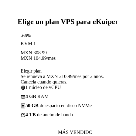
Elige un plan VPS para eKuiper
-66%
KVM 1
MXN
308.99
MXN
104.99
/mes
Elegir plan
Se renueva a MXN 210.99/mes por 2 años.
Cancela cuando quieras.
1
núcleo de vCPU
4 GB
RAM
50 GB
de espacio en disco NVMe
4 TB
de ancho de banda
MÁS VENDIDO