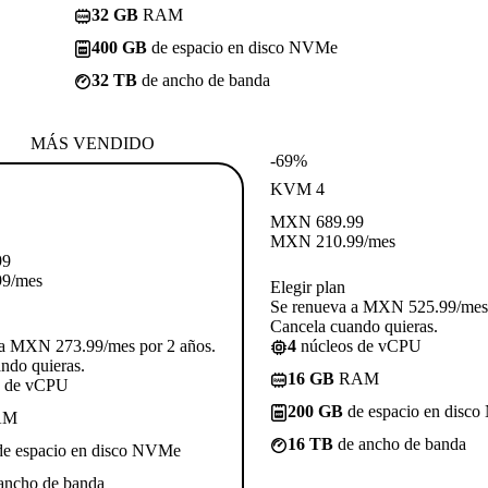
32 GB
RAM
400 GB
de espacio en disco NVMe
32 TB
de ancho de banda
MÁS VENDIDO
-69%
KVM 4
MXN
689.99
MXN
210.99
/mes
99
99
/mes
Elegir plan
Se renueva a MXN 525.99/mes 
Cancela cuando quieras.
 a MXN 273.99/mes por 2 años.
4
núcleos de vCPU
ndo quieras.
16 GB
RAM
s de vCPU
200 GB
de espacio en disc
AM
16 TB
de ancho de banda
e espacio en disco NVMe
ancho de banda