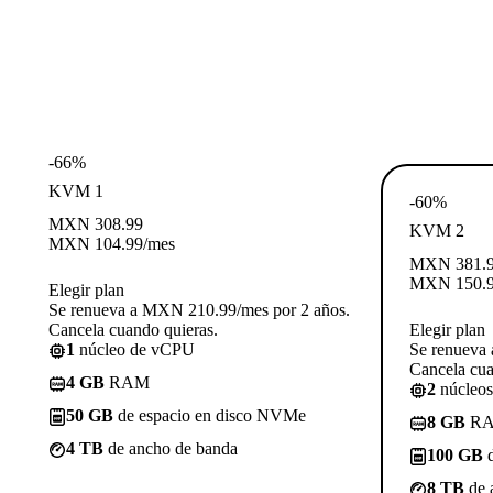
-66%
KVM 1
-60%
MXN
308.99
KVM 2
MXN
104.99
/mes
MXN
381.
MXN
150.
Elegir plan
Se renueva a MXN 210.99/mes por 2 años.
Cancela cuando quieras.
Elegir plan
1
núcleo de vCPU
Se renueva
Cancela cua
4 GB
RAM
2
núcleo
50 GB
de espacio en disco NVMe
8 GB
R
4 TB
de ancho de banda
100 GB
d
8 TB
de 