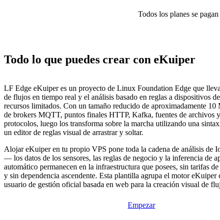
Todos los planes se pagan p
Todo lo que puedes crear con eKuiper
LF Edge eKuiper es un proyecto de Linux Foundation Edge que lleva
de flujos en tiempo real y el análisis basado en reglas a dispositivos d
recursos limitados. Con un tamaño reducido de aproximadamente 10 
de brokers MQTT, puntos finales HTTP, Kafka, fuentes de archivos y
protocolos, luego los transforma sobre la marcha utilizando una sinta
un editor de reglas visual de arrastrar y soltar.
Alojar eKuiper en tu propio VPS pone toda la cadena de análisis de Io
— los datos de los sensores, las reglas de negocio y la inferencia de a
automático permanecen en la infraestructura que posees, sin tarifas d
y sin dependencia ascendente. Esta plantilla agrupa el motor eKuiper c
usuario de gestión oficial basada en web para la creación visual de fluj
Empezar