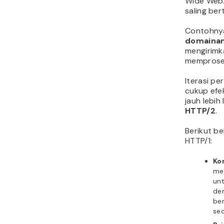
Wide Web.
saling ber
Contohnya
domaina
mengirimk
memprose
Iterasi p
cukup efek
jauh lebih
HTTP/2
.
Berikut be
HTTP/1:
Ko
me
unt
de
ber
sed