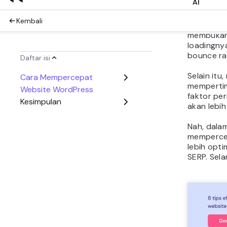
Sebab, we
memberika
juga mem
membukan
loadingnya
bounce ra
Selain itu
mempertim
faktor per
akan lebih
Nah, dalam
mempercep
lebih opt
SERP. Sel