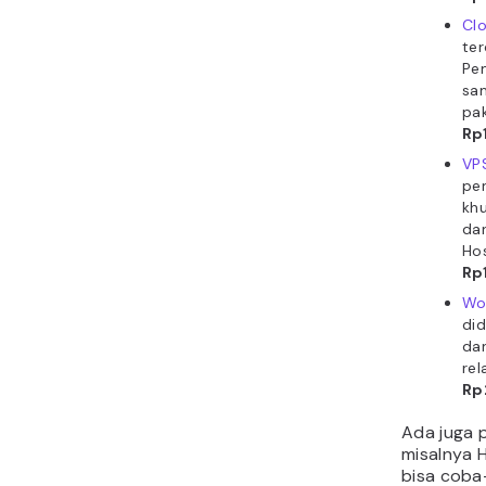
Cl
ter
Pe
sam
pak
Rp
VP
pe
khu
dan
Hos
Rp
Wo
di
da
rel
Rp
Ada juga 
misalnya 
bisa coba