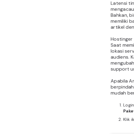
Latensi t
mengacauk
Bahkan, bi
memiliki b
artikel d
Hostinger 
Saat memil
lokasi ser
audiens. K
mengubah 
support u
Apabila A
berpindah 
mudah beri
Login
Pake
Klik 