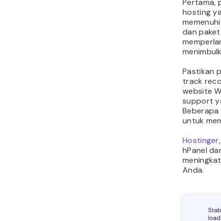
Pertama, 
hosting y
memenuhi 
dan paket
memperlam
menimbulk
Pastikan p
track rec
website W
support y
Beberapa 
untuk me
Hostinger
hPanel da
meningkat
Anda.