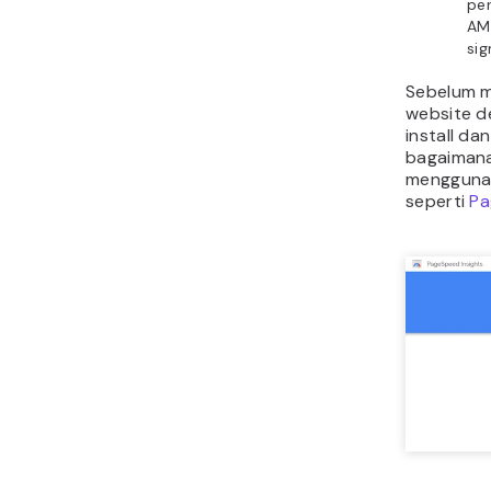
pe
AM
sig
Sebelum m
website d
install da
bagaimana
mengguna
seperti
Pa