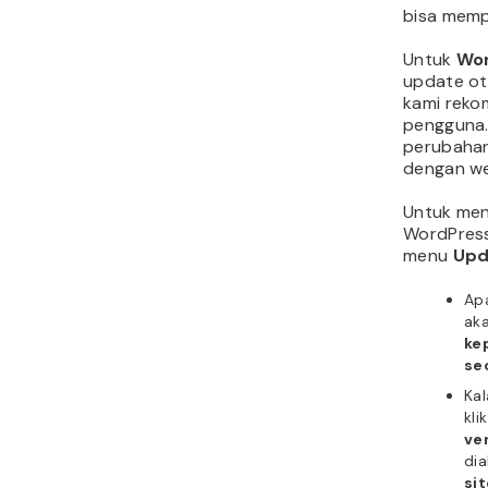
bisa memp
Untuk
Wor
update ot
kami reko
pengguna.
perubahan
dengan we
Untuk men
WordPress
menu
Upd
Apa
aka
ke
se
Kal
kli
ve
dia
si