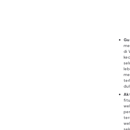
Gu
me
di
ke
sel
leb
me
te
du
Akt
fi
web
pe
ter
we
sek