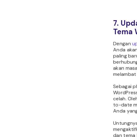
7. Upd
Tema 
Dengan
u
Anda akan
paling ba
berhubung
akan masa
melambat 
Sebagai p
WordPress
celah. Ol
to-date m
Anda yan
Untungnya
mengaktif
dan tema 