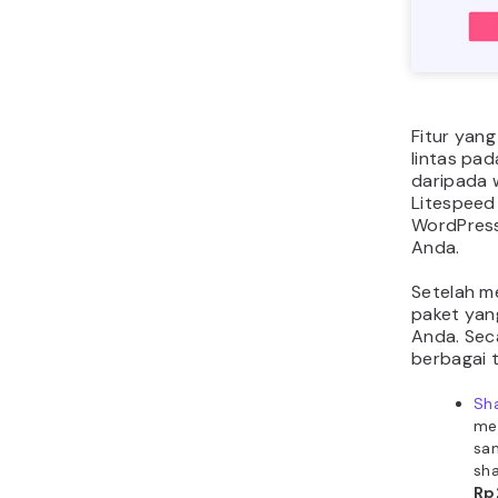
Fitur yang
lintas pad
daripada 
Litespeed 
WordPress
Anda.
Setelah me
paket yan
Anda. Sec
berbagai t
Sh
me
sa
sha
Rp