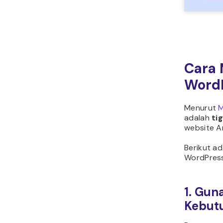
Cara
Word
Menurut
M
adalah
ti
website A
Berikut a
WordPress
1. Gun
Kebut