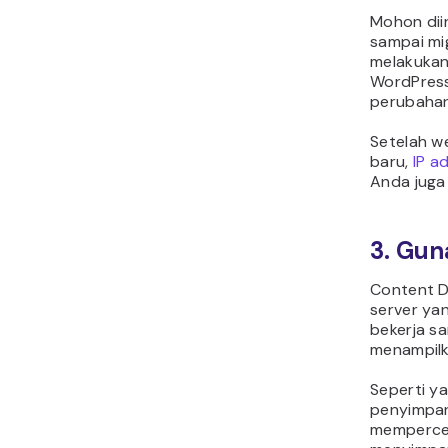
Mohon dii
sampai mig
melakukan
WordPress
perubahan
Setelah w
baru,
IP a
Anda juga
3. Gu
Content D
server yan
bekerja s
menampilk
Seperti y
penyimpan
mempercep