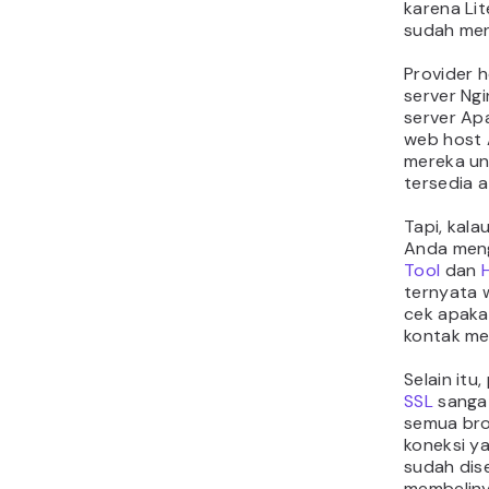
karena Li
sudah me
Provider 
server Ng
server Ap
web host
mereka un
tersedia a
Tapi, kal
Anda men
Tool
dan
ternyata 
cek apaka
kontak me
Selain itu
SSL
sangat
semua br
koneksi ya
sudah dis
membeliny