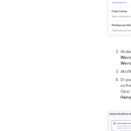
Anda
Word
Word
Akti
Di p
softw
Opsi
Hany