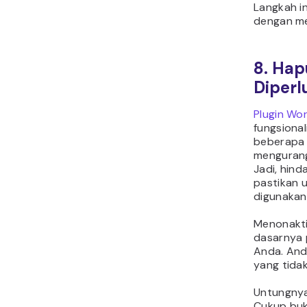
Langkah in
dengan me
8. Hap
Diperl
Plugin Wo
fungsional
beberapa 
mengurang
Jadi, hind
pastikan 
digunakan
Menonakti
dasarnya 
Anda. And
yang tida
Untungnya,
Cukup bu