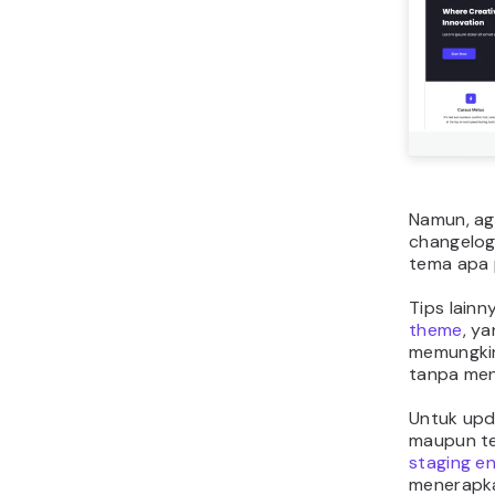
Namun, ag
changelog
tema apa 
Tips lain
theme
, y
memungkin
tanpa men
Untuk upd
maupun te
staging e
menerapka