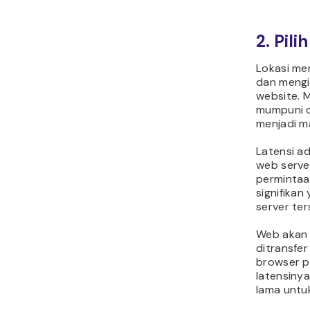
2. Pil
Lokasi me
dan mengi
website. 
mumpuni d
menjadi m
Latensi a
web serve
permintaa
signifikan
server ter
Web akan 
ditransfer
browser pe
latensinya
lama untu