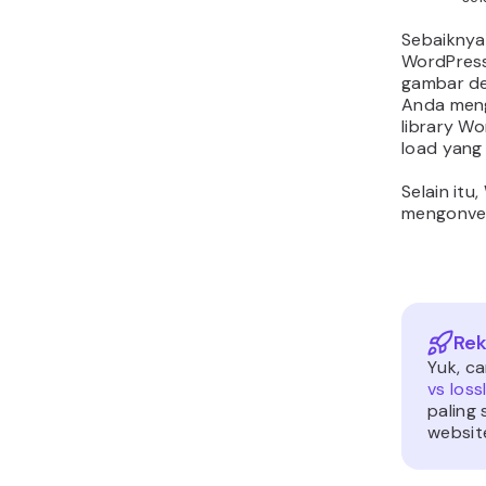
Sebaiknya 
WordPress
gambar d
Anda meng
library Wo
load yang
Selain it
mengonver
Rek
Yuk, ca
vs loss
paling
websit