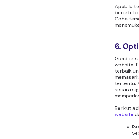
Apabila t
berarti t
Coba tema
menemukan
6. Op
Gambar sa
website. E
terbaik u
memasarka
tertentu.
secara si
memperla
Berikut a
website
d
Pa
Se