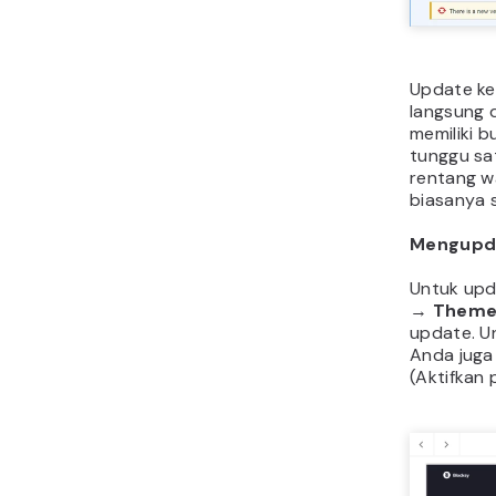
Update ke
langsung d
memiliki 
tunggu sa
rentang w
biasanya s
Mengupd
Untuk up
→
Theme
update. Un
Anda juga
(Aktifkan