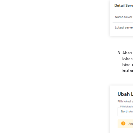
Akan
lokas
bisa 
bula