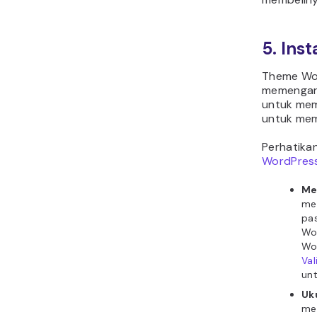
5. Ins
Theme Wor
memengaru
untuk mem
untuk me
Perhatikan
WordPress
Me
me
pa
Wo
Wo
Val
unt
Uk
men