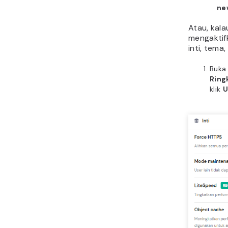
ne
Atau, kal
mengaktif
inti, tema
Buka 
Ring
klik
U