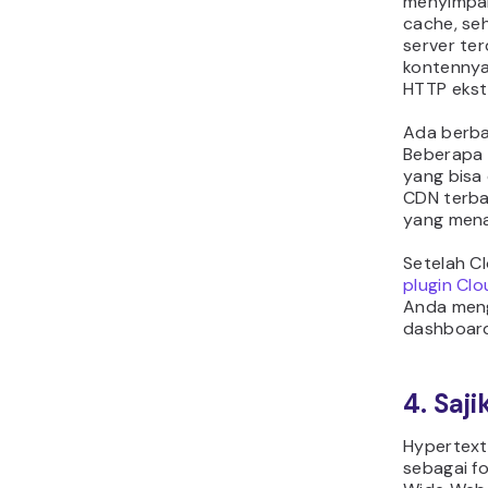
menyimpan
cache, se
server te
kontennya
HTTP ekst
Ada berba
Beberapa
yang bisa 
CDN terbai
yang mena
Setelah Cl
plugin Cl
Anda meng
dashboar
4. Saj
Hypertext
sebagai f