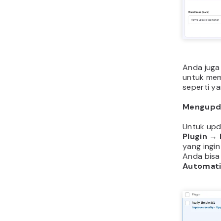
Anda juga
untuk mem
seperti ya
Mengupda
Untuk upda
Plugin
→
yang ingin
Anda bisa
Automati