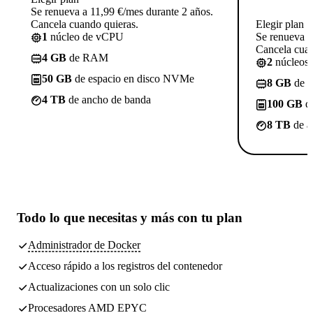
Se renueva a 11,99 €/mes durante 2 años.
Cancela cuando quieras.
Elegir plan
1
núcleo de vCPU
Se renueva a
Cancela cuan
4 GB
de RAM
2
núcleos
50 GB
de espacio en disco NVMe
8 GB
de 
4 TB
de ancho de banda
100 GB
de
8 TB
de a
Todo lo que necesitas
y más con tu plan
Administrador de Docker
Acceso rápido a los registros del contenedor
Actualizaciones con un solo clic
Procesadores AMD EPYC