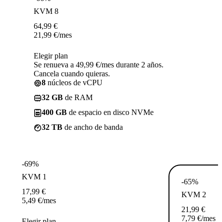
KVM 8
64,99
€
21,99
€
/mes
Elegir plan
Se renueva a 49,99 €/mes durante 2 años.
Cancela cuando quieras.
8
núcleos de vCPU
32 GB
de RAM
400 GB
de espacio en disco NVMe
32 TB
de ancho de banda
-69%
KVM 1
-65%
17,99
€
KVM 2
5,49
€
/mes
21,99
€
7,79
€
/mes
Elegir plan