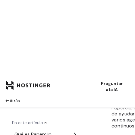
del
trabajo
Estilo d
interacc
n
Particip
ión del
usuario
Flujo de
trabajo
Mejor