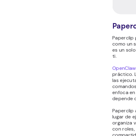
Modelo
de
agentes
Interacc
n
Flujo de
control