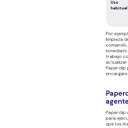
estructura
Aspect
Configu
ción
Flexibili
d
Coordin
ción de
agentes