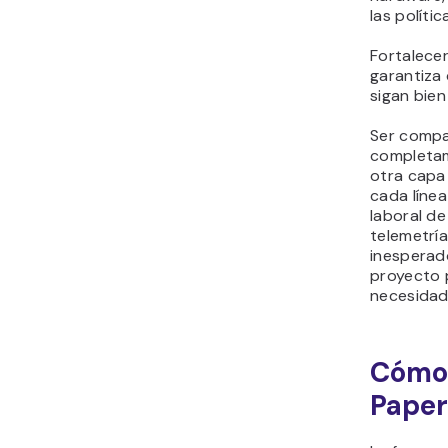
las políti
Fortalecer
garantiza
sigan bien
Ser compat
completam
otra capa
cada línea
laboral de
telemetría
inesperado
proyecto 
necesidad
Cómo
Paper