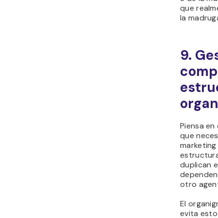
que realm
la madrug
9. Ge
compl
estru
organ
Piensa en
que necesi
marketing 
estructur
duplican e
dependenc
otro agen
El organig
evita esto