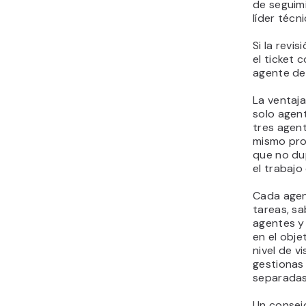
de seguimi
líder técn
Si la revis
el ticket 
agente de 
La ventaja
solo agen
tres agent
mismo pro
que no du
el trabajo
Cada agen
tareas, s
agentes y
en el obje
nivel de v
gestionas
separadas
Un consej