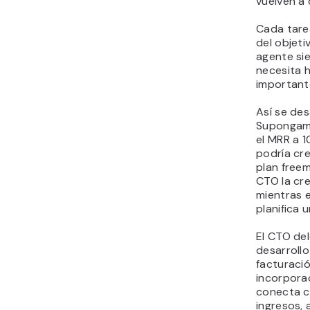
vuelven a 
Cada tare
del objeti
agente si
necesita 
importante
Así se des
Supongamo
el MRR a 
podría cr
plan freem
CTO la cre
mientras e
planifica
El CTO de
desarrollo
facturació
incorporac
conecta co
ingresos, 