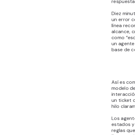
respuesta 
Diez minut
un error c
línea rec
alcance, 
como “esca
un agente 
base de c
Así es com
modelo de
interacció
un ticket
hilo clara
Los agent
estados y
reglas que