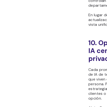
controlan
departam
En lugar d
actualiza
vista unif
10. O
IA ce
priva
Cada prom
de IA de 
que viven 
persona. 
estrategia
clientes o
opción.