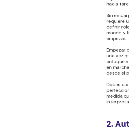
hacia tare
Sin embarg
requiere u
definir ro
mando y f
empezar.
Empezar c
una vez qu
enfoque m
en marcha
desde el p
Debes con
perfeccio
medida qu
interpreta
2. Au