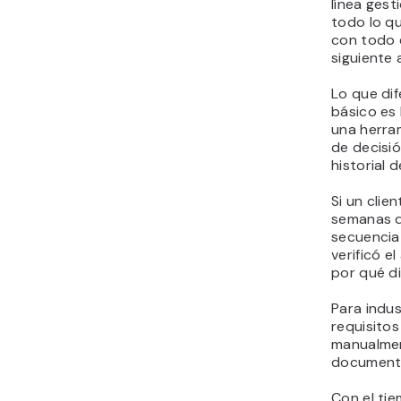
línea gest
todo lo q
con todo 
siguiente
Lo que di
básico es 
una herram
de decisi
historial 
Si un clie
semanas d
secuencia
verificó e
por qué di
Para indu
requisito
manualmen
documenta
Con el tie