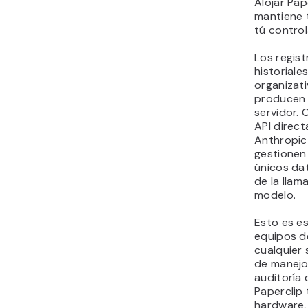
Alojar Pap
mantiene 
tú control
Los regist
historiale
organizati
producen 
servidor. 
API direc
Anthropic 
gestionen
únicos da
de la llam
modelo.
Esto es e
equipos de
cualquier 
de manejo 
auditoría
Paperclip
hardware, 