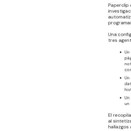
Paperclip 
investigac
automatiz
programaci
Una config
tres agent
Un 
pág
not
co
Un 
dat
his
Un 
un
El recopil
al sinteti
hallazgos 