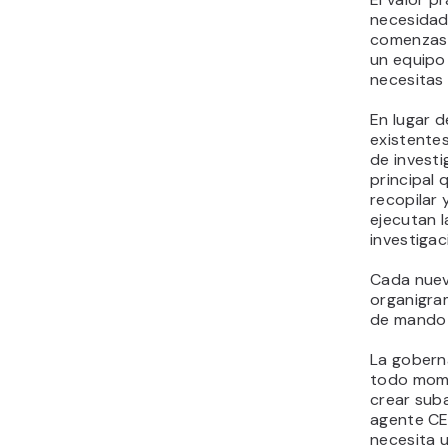
necesidad
comenzast
un equipo
necesitas 
En lugar d
existente
de investi
principal 
recopilar 
ejecutan l
investigac
Cada nuev
organigram
de mando 
La gobern
todo mome
crear suba
agente CE
necesita 