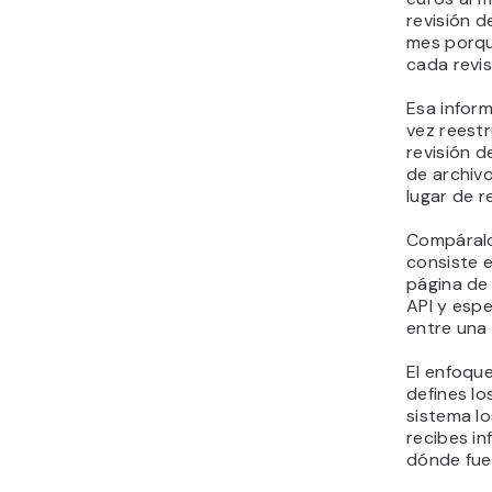
revisión 
mes porqu
cada revis
Esa inform
vez reestr
revisión d
de archiv
lugar de r
Compáralo 
consiste e
página de
API y esp
entre una 
El enfoque
defines los
sistema l
recibes i
dónde fue