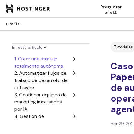
Preguntar
a la IA
Atrás
Tutoriales
En este artículo
1. Crear una startup
Caso
totalmente autónoma
2. Automatizar flujos de
Paper
trabajo de desarrollo de
de a
software
3. Gestionar equipos de
oper
marketing impulsados
agent
por IA
4. Gestión de
operaciones de atención
Abr 29, 202
al cliente