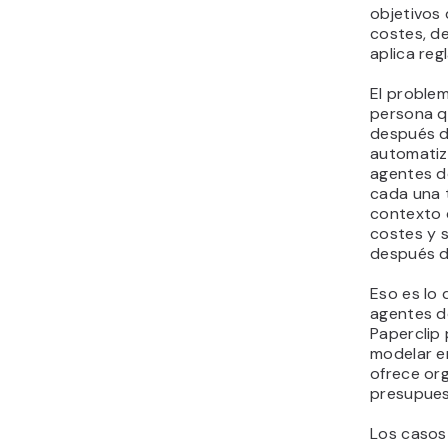
objetivos 
Cómo empezar con
costes, d
Paperclip en un VPS
aplica reg
El problem
persona qu
después d
automatiz
agentes de
cada una t
contexto 
costes y 
después de
Eso es lo
agentes de
Paperclip
modelar em
ofrece org
presupuest
Los casos