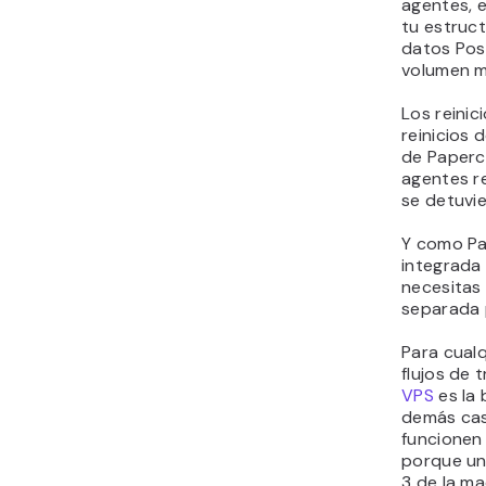
agentes, e
tu estruc
datos Pos
volumen 
Los reinic
reinicios 
de Paperc
agentes r
se detuvie
Y como Pa
integrada 
necesitas
separada 
Para cualq
flujos de 
VPS
es la
demás cas
funcionen 
porque un
3 de la m