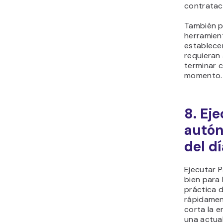
contrataci
También p
herramien
establece
requieran
terminar c
momento.
8. Ej
autón
del dí
Ejecutar P
bien para 
práctica d
rápidament
corta la e
una actual