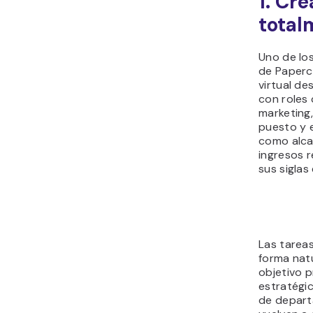
1. Cr
total
Uno de lo
de Paperc
virtual de
con roles
marketing,
puesto y e
como alca
ingresos 
sus siglas 
Las tareas
forma natu
objetivo p
estratégic
de depart