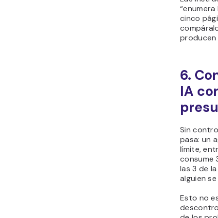
“enumera l
cinco pág
compáralo
producen 
6. Co
IA co
pres
Sin contro
pasa: un 
límite, en
consume 3
las 3 de 
alguien se
Esto no es
descontro
de los pr