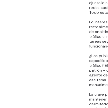
ajusta la
redes soc
Todo esto
Lo interes
retroalim
de analíti
tráfico e 
tareas se
funcionan
¿Las publ
específic
tráfico? E
patrón y c
agente de
ese tema. 
manualmen
La clave 
mantener l
delimitad