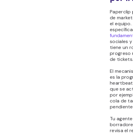
Paperclip
de market
el equipo.
específic
fundamen
sociales y
tiene un r
progreso 
de tickets
El mecani
es la prog
heartbeat
que se act
por ejempl
cola de ta
pendiente 
Tu agente
borradore
revisa el 