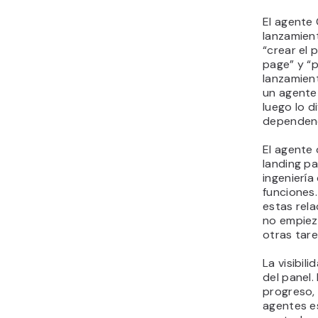
El agente 
lanzamient
“crear el 
page” y “
lanzamien
un agente
luego lo d
dependenc
El agente 
landing p
ingeniería
funciones
estas rela
no empiez
otras tare
La visibil
del panel.
progreso,
agentes e