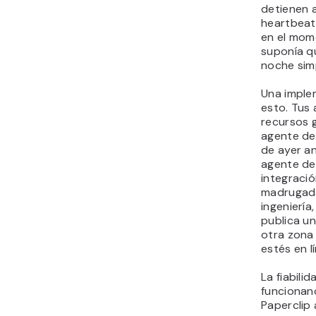
detienen a
heartbeat
en el mome
suponía q
noche sim
Una imple
esto. Tus
recursos g
agente de
de ayer an
agente de
integració
madrugada
ingeniería
publica u
otra zona
estés en l
La fiabili
funcionan
Paperclip