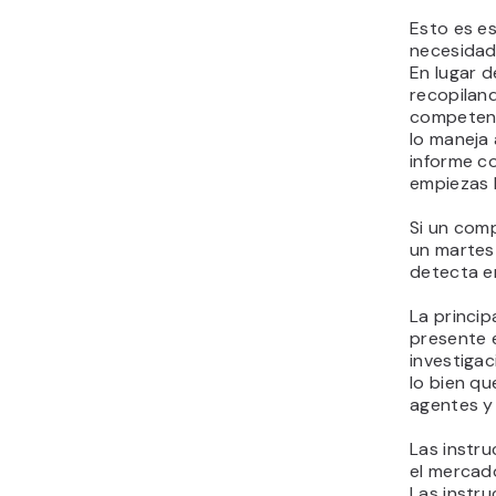
Esto es e
necesidade
En lugar 
recopilan
competenc
lo maneja
informe c
empiezas 
Si un com
un martes 
detecta en
La princip
presente e
investiga
lo bien qu
agentes y
Las instr
el mercad
Las instr