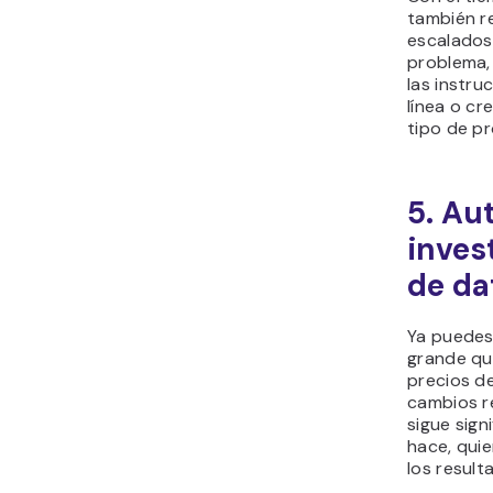
también re
escalados
problema,
las instru
línea o c
tipo de p
5. Au
inves
de da
Ya puedes
grande qu
precios d
cambios re
sigue sign
hace, quie
los result