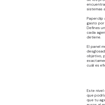
encuentran
sistemas 
Paperclip 
gasto por
Defines u
cada agent
detiene.
El panel m
desglosad
objetivo,
exactamen
cuál es efi
Este nivel
que podría
que tu ag
euros al 