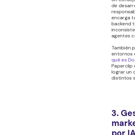
de desarr
responsab
encarga t
backend t
inconsist
agentes co
También p
entornos 
qué es Do
Paperclip
lograr un 
distintos 
3. Ge
marke
por I