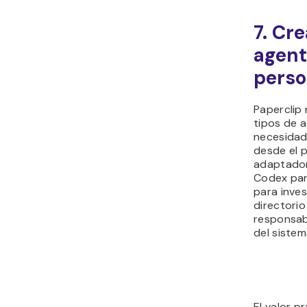
7. Cr
agent
perso
Paperclip 
tipos de 
necesidad
desde el p
adaptador
Codex par
para inves
directorio
responsab
del sistem
El valor 