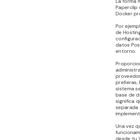
La forma 
Paperclip 
Docker pr
Por ejempl
de Hostin
configurac
datos Post
entorno.
Proporcio
administra
proveedor
prefieras,
sistema se
base de d
significa
separada 
implement
Una vez q
funcionami
desde tu V