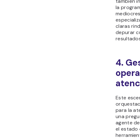
también in
la progra
mediocres 
especiali
claras rin
depurar cu
resultados
4. Ge
opera
atenc
Este esce
orquestac
para la at
una pregu
agente de p
el estado
herramient