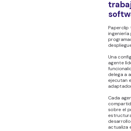
traba
softw
Paperclip
ingeniería
programac
despliegu
Una config
agente líd
funcionali
delega a 
ejecutan 
adaptador
Cada agen
compartida
sobre el 
estructur
desarrollo
actualiza 