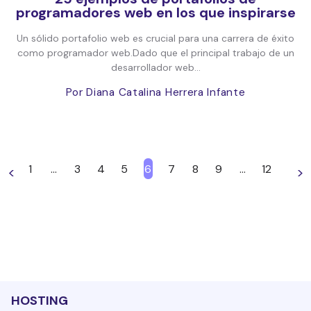
programadores web en los que inspirarse
Un sólido portafolio web es crucial para una carrera de éxito
como programador web.Dado que el principal trabajo de un
desarrollador web...
Por Diana Catalina Herrera Infante
1
…
3
4
5
6
7
8
9
…
12
<
>
HOSTING