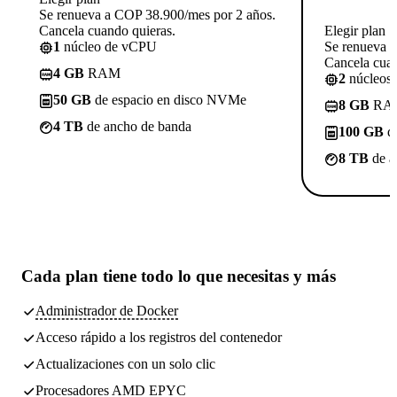
Se renueva a COP 38.900/mes por 2 años.
Cancela cuando quieras.
Elegir plan
1
núcleo de vCPU
Se renueva 
Cancela cuan
4 GB
RAM
2
núcleos
50 GB
de espacio en disco NVMe
8 GB
RA
4 TB
de ancho de banda
100 GB
de
8 TB
de a
Cada plan tiene
todo lo que necesitas
y más
Administrador de Docker
Acceso rápido a los registros del contenedor
Actualizaciones con un solo clic
Procesadores AMD EPYC