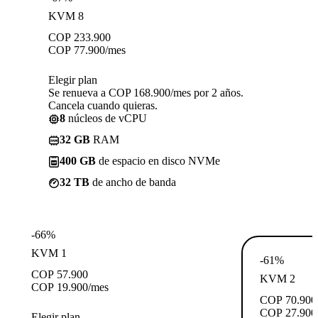
KVM 8
COP
233.900
COP
77.900
/mes
Elegir plan
Se renueva a COP 168.900/mes por 2 años.
Cancela cuando quieras.
8
núcleos de vCPU
32 GB
RAM
400 GB
de espacio en disco NVMe
32 TB
de ancho de banda
-66%
KVM 1
-61%
COP
57.900
KVM 2
COP
19.900
/mes
COP
70.900
COP
27.900
Elegir plan