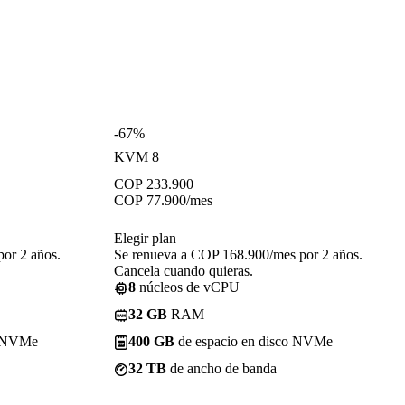
-67%
KVM 8
COP
233.900
COP
77.900
/mes
Elegir plan
or 2 años.
Se renueva a COP 168.900/mes por 2 años.
Cancela cuando quieras.
8
núcleos de vCPU
32 GB
RAM
o NVMe
400 GB
de espacio en disco NVMe
32 TB
de ancho de banda