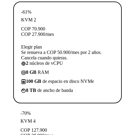
-61%
KVM 2
COP
70.900
COP
27.900
/mes
Elegir plan
Se renueva a COP 50.900/mes por 2 años.
Cancela cuando quieras.
2
núcleos de vCPU
8 GB
RAM
100 GB
de espacio en disco NVMe
8 TB
de ancho de banda
-70%
KVM 4
COP
127.900