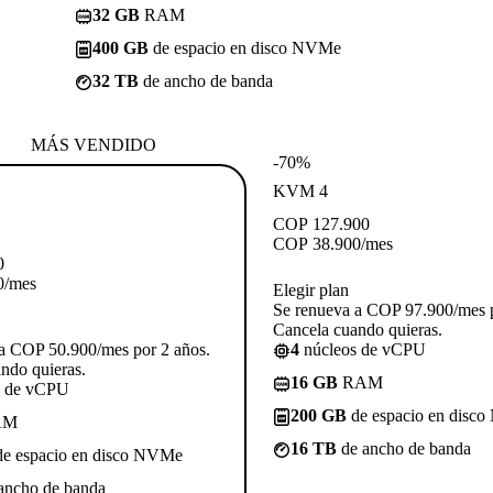
32 GB
RAM
400 GB
de espacio en disco NVMe
32 TB
de ancho de banda
MÁS VENDIDO
-70%
KVM 4
COP
127.900
COP
38.900
/mes
0
0
/mes
Elegir plan
Se renueva a COP 97.900/mes p
Cancela cuando quieras.
a COP 50.900/mes por 2 años.
4
núcleos de vCPU
ndo quieras.
16 GB
RAM
s de vCPU
200 GB
de espacio en disc
AM
16 TB
de ancho de banda
e espacio en disco NVMe
ancho de banda