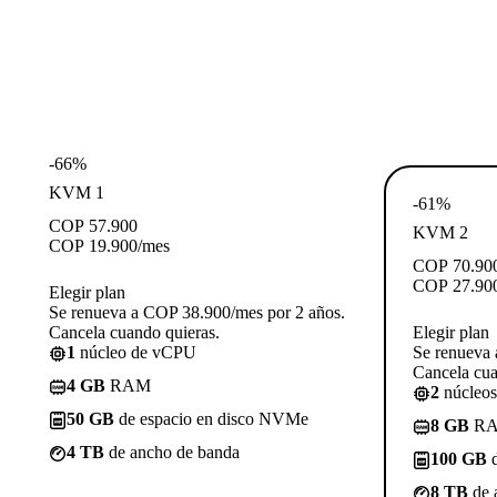
-66%
KVM 1
-61%
COP
57.900
KVM 2
COP
19.900
/mes
COP
70.90
COP
27.90
Elegir plan
Se renueva a COP 38.900/mes por 2 años.
Cancela cuando quieras.
Elegir plan
1
núcleo de vCPU
Se renueva 
Cancela cua
4 GB
RAM
2
núcleo
50 GB
de espacio en disco NVMe
8 GB
R
4 TB
de ancho de banda
100 GB
d
8 TB
de 