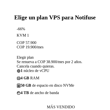
Elige un plan VPS para Notifuse
-66%
KVM 1
COP
57.900
COP
19.900
/mes
Elegir plan
Se renueva a COP 38.900/mes por 2 años.
Cancela cuando quieras.
1
núcleo de vCPU
4 GB
RAM
50 GB
de espacio en disco NVMe
4 TB
de ancho de banda
MÁS VENDIDO