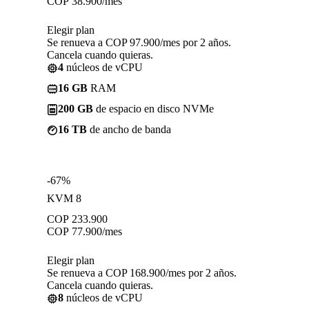
COP
38.900
/mes
Elegir plan
Se renueva a COP 97.900/mes por 2 años.
Cancela cuando quieras.
4
núcleos de vCPU
16 GB
RAM
200 GB
de espacio en disco NVMe
16 TB
de ancho de banda
-67%
KVM 8
COP
233.900
COP
77.900
/mes
Elegir plan
Se renueva a COP 168.900/mes por 2 años.
Cancela cuando quieras.
8
núcleos de vCPU