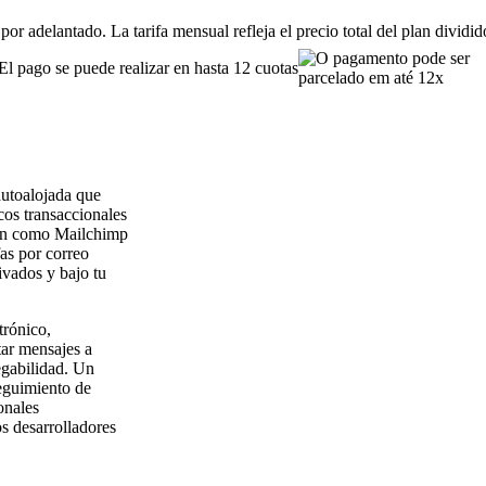
or adelantado. La tarifa mensual refleja el precio total del plan dividi
El pago se puede realizar en hasta 12 cuotas
autoalojada que
cos transaccionales
ción como Mailchimp
fas por correo
ivados y bajo tu
trónico,
ar mensajes a
regabilidad. Un
seguimiento de
onales
os desarrolladores