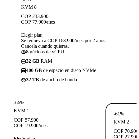
KVM 8
COP
233.900
COP
77.900
/mes
Elegir plan
Se renueva a COP 168.900/mes por 2 años.
Cancela cuando quieras.
8
núcleos de vCPU
32 GB
RAM
400 GB
de espacio en disco NVMe
32 TB
de ancho de banda
-66%
KVM 1
-61%
COP
57.900
KVM 2
COP
19.900
/mes
COP
70.900
COP
27.900
Elegir plan