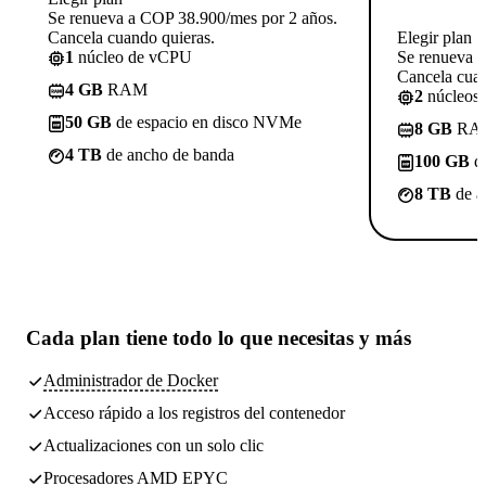
Se renueva a COP 38.900/mes por 2 años.
Cancela cuando quieras.
Elegir plan
1
núcleo de vCPU
Se renueva 
Cancela cuan
4 GB
RAM
2
núcleos
50 GB
de espacio en disco NVMe
8 GB
RA
4 TB
de ancho de banda
100 GB
de
8 TB
de a
Cada plan tiene
todo lo que necesitas
y más
Administrador de Docker
Acceso rápido a los registros del contenedor
Actualizaciones con un solo clic
Procesadores AMD EPYC