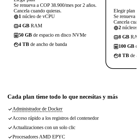
Se renueva a COP 38.900/mes por 2 años.
Cancela cuando quieras.
Elegir plan
1
núcleo de vCPU
Se renueva 
Cancela cuan
4 GB
RAM
2
núcleos
50 GB
de espacio en disco NVMe
8 GB
RA
4 TB
de ancho de banda
100 GB
de
8 TB
de a
Cada plan tiene
todo lo que necesitas
y más
Administrador de Docker
Acceso rápido a los registros del contenedor
Actualizaciones con un solo clic
Procesadores AMD EPYC