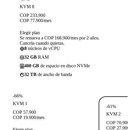
KVM 8
COP
233.900
COP
77.900
/mes
Elegir plan
Se renueva a COP 168.900/mes por 2 años.
Cancela cuando quieras.
8
núcleos de vCPU
32 GB
RAM
400 GB
de espacio en disco NVMe
32 TB
de ancho de banda
-66%
KVM 1
-61%
COP
57.900
KVM 2
COP
19.900
/mes
COP
70.900
COP
27.900
Elegir plan