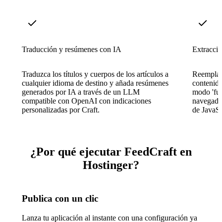
Traducción y resúmenes con IA
Extracció
Traduzca los títulos y cuerpos de los artículos a
Reemplace
cualquier idioma de destino y añada resúmenes
contenido
generados por IA a través de un LLM
modo 'ful
compatible con OpenAI con indicaciones
navegador
personalizadas por Craft.
de JavaSc
¿Por qué ejecutar FeedCraft en
Hostinger?
Publica con un clic
Lanza tu aplicación al instante con una configuración ya