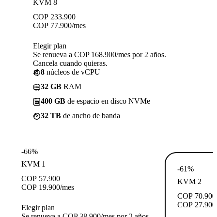
KVM 8
COP
233.900
COP
77.900
/mes
Elegir plan
Se renueva a COP 168.900/mes por 2 años.
Cancela cuando quieras.
8
núcleos de vCPU
32 GB
RAM
400 GB
de espacio en disco NVMe
32 TB
de ancho de banda
-66%
KVM 1
-61%
COP
57.900
KVM 2
COP
19.900
/mes
COP
70.900
COP
27.900
Elegir plan
Se renueva a COP 38.900/mes por 2 años.