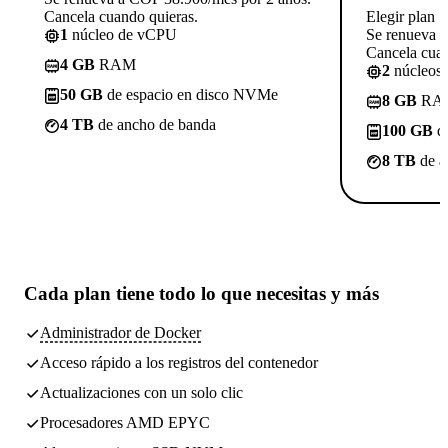
Cancela cuando quieras.
Elegir plan
1
núcleo de vCPU
Se renueva 
Cancela cuan
4 GB
RAM
2
núcleos
50 GB
de espacio en disco NVMe
8 GB
RA
4 TB
de ancho de banda
100 GB
de
8 TB
de a
Cada plan tiene
todo lo que necesitas
y más
Administrador de Docker
Acceso rápido a los registros del contenedor
Actualizaciones con un solo clic
Procesadores AMD EPYC