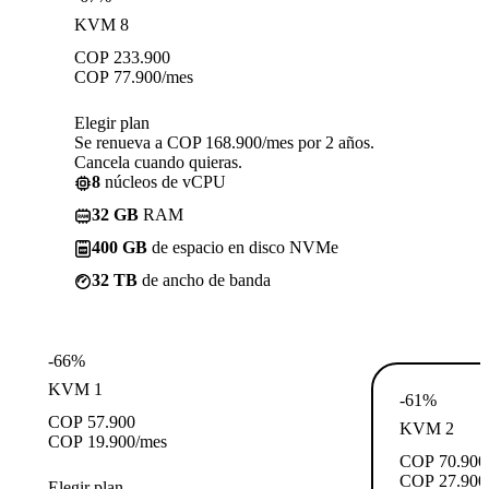
KVM 8
COP
233.900
COP
77.900
/mes
Elegir plan
Se renueva a COP 168.900/mes por 2 años.
Cancela cuando quieras.
8
núcleos de vCPU
32 GB
RAM
400 GB
de espacio en disco NVMe
32 TB
de ancho de banda
-66%
KVM 1
-61%
COP
57.900
KVM 2
COP
19.900
/mes
COP
70.900
COP
27.900
Elegir plan