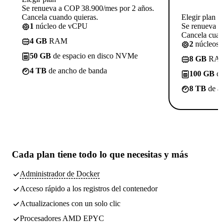
Se renueva a COP 38.900/mes por 2 años.
Cancela cuando quieras.
Elegir plan
1
núcleo de vCPU
Se renueva 
Cancela cuan
4 GB
RAM
2
núcleos
50 GB
de espacio en disco NVMe
8 GB
RA
4 TB
de ancho de banda
100 GB
de
8 TB
de a
Cada plan tiene
todo lo que necesitas
y más
Administrador de Docker
Acceso rápido a los registros del contenedor
Actualizaciones con un solo clic
Procesadores AMD EPYC