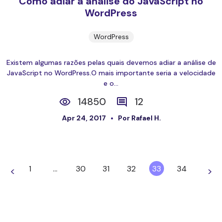
Como adiar a análise do JavaScript no
WordPress
WordPress
Existem algumas razões pelas quais devemos adiar a análise de
JavaScript no WordPress.O mais importante seria a velocidade
e o...
14850
12
Apr 24, 2017
Por Rafael H.
1
…
30
31
32
33
34
<
>