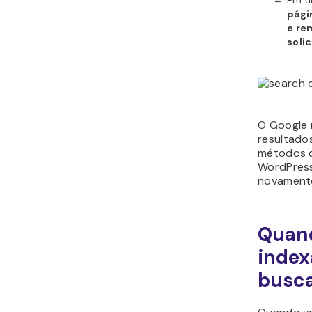
pági
e re
soli
O Google 
resultados
métodos 
WordPress
novament
Quand
index
busca