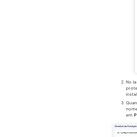
No la
prot
inst
Quand
nome 
em
P