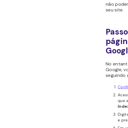
não podem 
seu site.
Passo
págin
Goog
No entanto
Google, v
seguindo 
Confi
Aces
que 
Inde
Digi
e pr
Em u