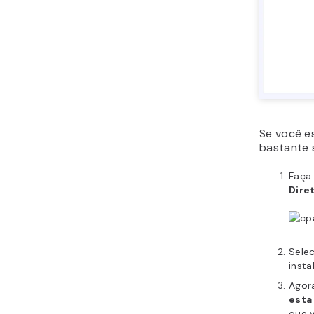
Se você e
bastante 
Faça 
Dire
Sele
inst
Agor
esta
que v