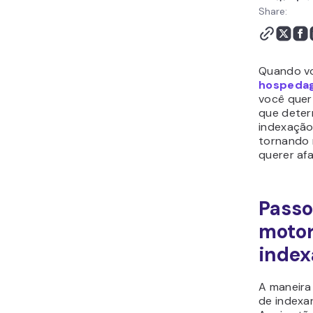
de busca no seu site?
Share:
Conclusão
Quando v
hospedag
você quer 
que deter
indexação
tornando r
querer af
Passo
motor
index
A maneira
de indexar