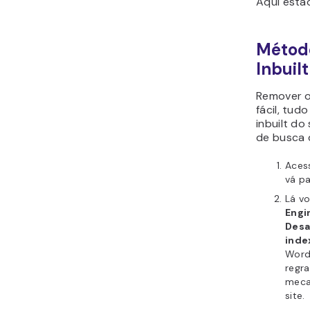
Aqui estã
Método
Inbuil
Remover o
fácil, tud
inbuilt d
de busca 
Aces
vá p
Lá v
Engin
Desa
inde
Word
regr
meca
site.