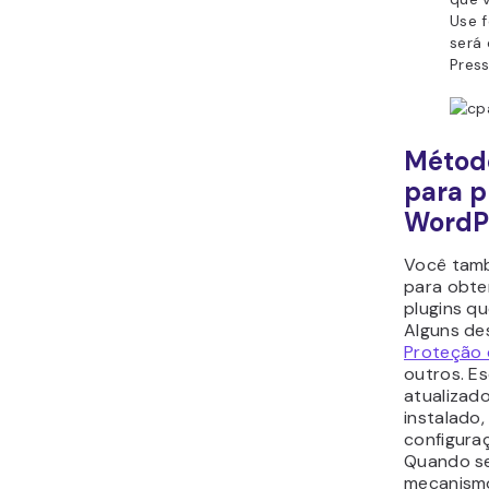
Use f
será 
Pres
Método
para p
WordP
Você tamb
para obte
plugins qu
Alguns de
Proteção 
outros. E
atualizad
instalado,
configuraç
Quando se
mecanismo