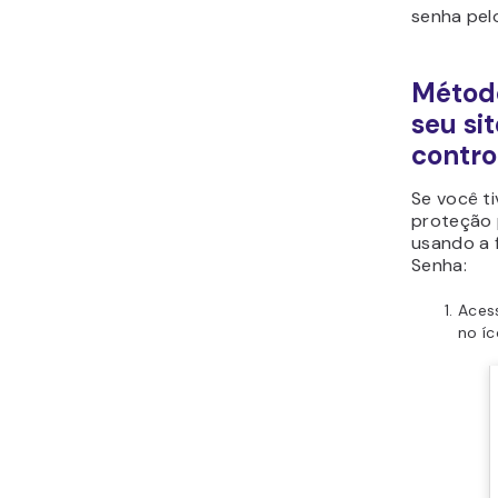
senha pel
Método
seu si
contro
Se você t
proteção 
usando a 
Senha:
Acess
no íc