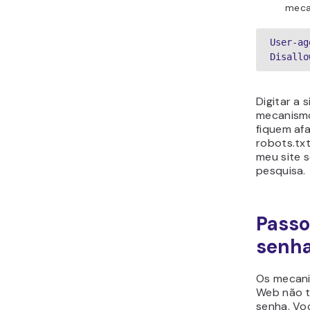
meca
User-ag
Disallo
Digitar a 
mecanismo
fiquem afa
robots.tx
meu site 
pesquisa.
Passo
senha
Os mecani
Web não t
senha. Vo