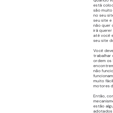
Quando vo
está colo
são muito
no seu si
seu site 
não quer q
irá quere
até você 
seu site d
Você deve
trabalhar
ordem os 
encontrem
não funci
funcionam
muito fác
motores d
Então, co
mecanismo
estão alg
adotados p