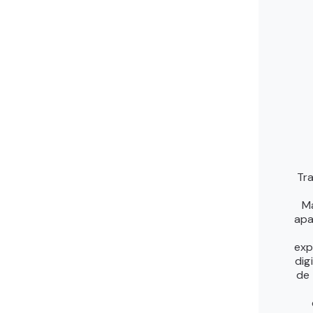
Tr
Ma
apa
exp
dig
de