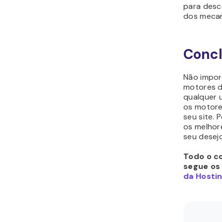
para desc
dos meca
Conc
Não impor
motores d
qualquer 
os motore
seu site.
os melhor
seu desejo
Todo o co
segue os
da Hostin