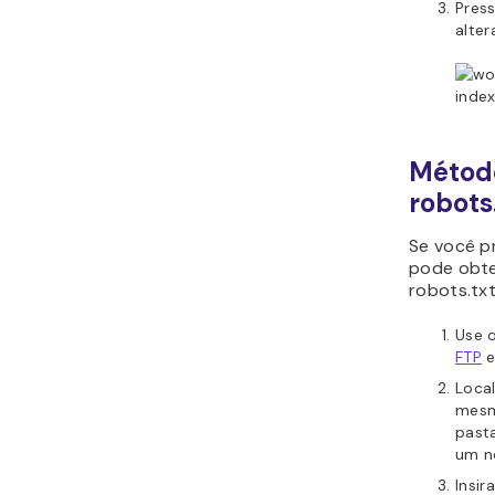
Pres
alte
Método
robots
Se você pr
pode obte
robots.txt
Use 
FTP
e
Local
mesm
past
um n
Insir