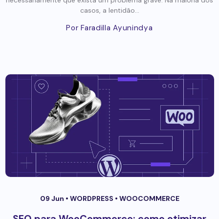
necessariamente que exista um problema grave. Na maioria dos
casos, a lentidão...
Por Faradilla Ayunindya
09 Jun •
WORDPRESS
•
WOOCOMMERCE
SEO para WooCommerce: como otimizar