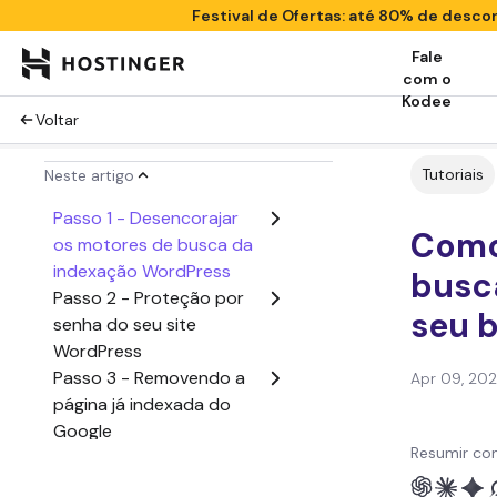
Festival de Ofertas: até 80% de desc
Fale
com o
Kodee
Voltar
Tutoriais
Neste artigo
Passo 1 - Desencorajar
Como
os motores de busca da
indexação WordPress
busc
Passo 2 - Proteção por
seu 
senha do seu site
WordPress
Passo 3 - Removendo a
Apr 09, 20
página já indexada do
Google
Resumir co
Quando você deve evitar
a indexação dos motores