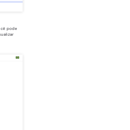
ocê pode
sualizar