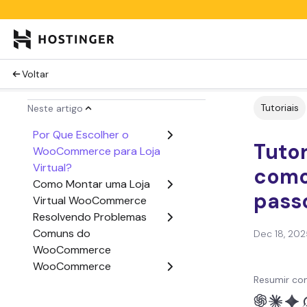
Voltar
Tutoriais
Neste artigo
Por Que Escolher o
Tuto
WooCommerce para Loja
Virtual?
como 
Como Montar uma Loja
pass
Virtual WooCommerce
Resolvendo Problemas
Comuns do
Dec 18, 202
WooCommerce
WooCommerce
Resumir co
WordPress: Tutorial em
Vídeo