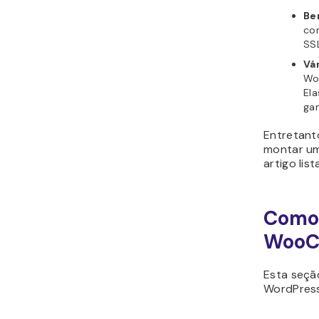
Be
co
SSL
Vá
Wo
El
gam
Entretant
montar um
artigo lis
Como 
WooC
Esta seçã
WordPress