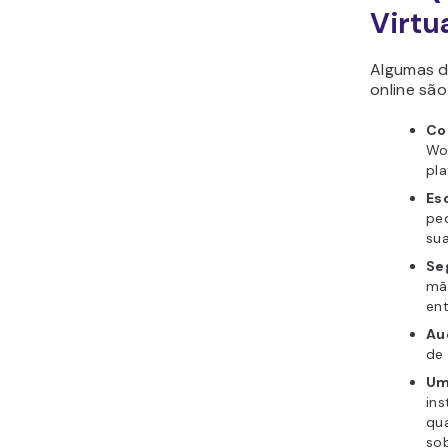
Virtu
Algumas d
online são
Co
Wo
pla
Es
pe
su
Se
mã
ent
Au
de 
Um
in
qua
sob