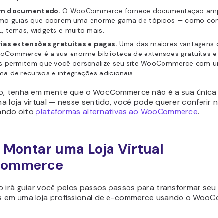
m documentado.
O WooCommerce fornece documentação ampl
mo guias que cobrem uma enorme gama de tópicos — como con
, temas, widgets e muito mais.
rias extensões gratuitas e pagas.
Uma das maiores vantagens 
oCommerce é a sua enorme biblioteca de extensões gratuitas e
as permitem que você personalize seu site WooCommerce com 
a de recursos e integrações adicionais.
o, tenha em mente que o WooCommerce não é a sua única
a loja virtual — nesse sentido, você pode querer conferir 
tando oito
plataformas alternativas ao WooCommerce
.
Montar uma Loja Virtual
ommerce
o irá guiar você pelos passos passos para transformar seu 
 em uma loja profissional de e-commerce usando o Woo