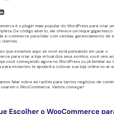
erce é o plugin mais popular do WordPress para criar um
mpleta. De código aberto, ele oferece um leque gigantesco
de e-commerce para lidar com vendas, gerenciamento de 
 clientes.
isso que estamos aqui: se você está pensando em usar o
ce para criar a loja virtual dos seus sonhos, você veio ao
teja você começando agora no WordPress ou já familiar ao 
 para iniciantes te ajudará a colocar sua loja online no ar
 vamos falar sobre as razões para tantos negócios de comé
co usarem o WooCommerce. Vamos começar!
ue Escolher o WooCommerce para