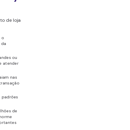
o de loja
m o
 da
randes ou
e atender
aiam nas
 transação
s padrões
ilhões de
enorme
ortantes