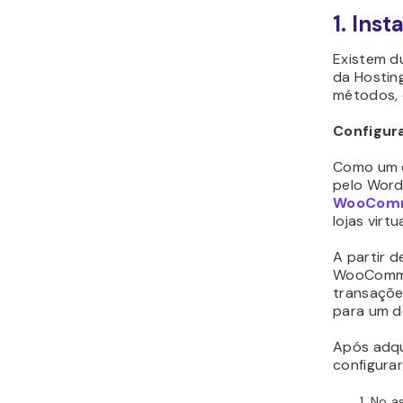
1. Ins
Existem d
da Hostin
métodos, 
Configur
Como um d
pelo Word
WooCom
lojas virt
A partir 
WooCommer
transaçõe
para um d
Após adqu
configur
No a