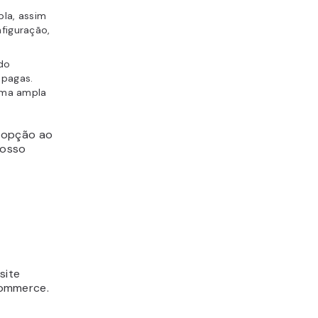
a, assim
figuração,
do
 pagas.
uma ampla
 opção ao
nosso
site
Commerce.