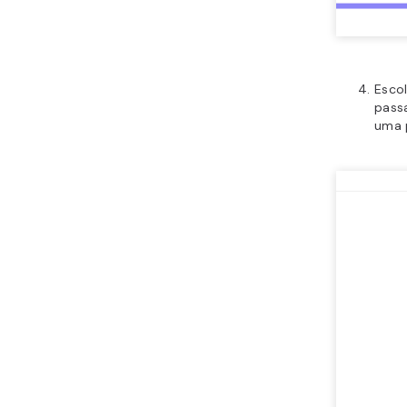
Esco
pass
uma 