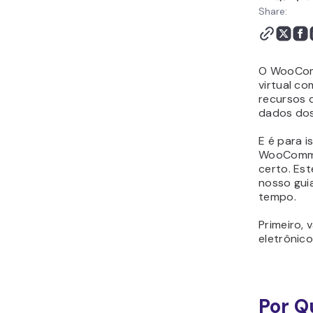
Conclusão
Share:
WooCommerce
WordPress: Perguntas
Frequentes
O WooComm
virtual co
recursos 
dados dos
E é para 
WooCommer
certo. Es
nosso guia
tempo.
Primeiro,
eletrôni
Por Q