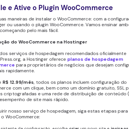
tale e Ative o Plugin WooCommerce
uas maneiras de instalar o WooCommerce: com a configuraç
ger ou usando o plugin WooCommerce. Vamos ensinar amb
começando pelo mais fácil.
ação do WooCommerce na Hostinger
os serviços de hospedagem recomendados oficialmente
Press.org, a Hostinger oferece
planos de hospedagem
merce
para proprietários de negócios que desejam config
uais rapidamente.
de
R$ 12.99/mês
, todos os planos incluem configuração do
ce com um clique, bem como um domínio gratuito, SSL p
s criptografadas e uma rede de distribuição de conteúdo 
esempenho de site mais rápido.
irir nosso serviço de hospedagem, siga estas etapas para
ar o WooCommerce:
ssistente de configuração, escolha
criar
um novo site e
insira o