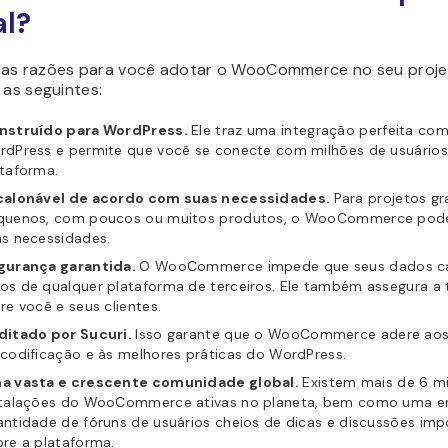
al?
as razões para você adotar o WooCommerce no seu projet
 as seguintes:
nstruído para WordPress.
Ele traz uma integração perfeita co
rdPress e permite que você se conecte com milhões de usuários
taforma.
calonável de acordo com suas necessidades.
Para projetos g
quenos, com poucos ou muitos produtos, o WooCommerce pod
as necessidades.
gurança garantida.
O WooCommerce impede que seus dados c
os de qualquer plataforma de terceiros. Ele também assegura a
re você e seus clientes.
ditado por Sucuri.
Isso garante que o WooCommerce adere ao
codificação e às melhores práticas do WordPress.
a vasta e crescente comunidade global.
Existem mais de 6 m
stalações do WooCommerce ativas no planeta, bem como uma 
ntidade de fóruns de usuários cheios de dicas e discussões imp
re a plataforma.