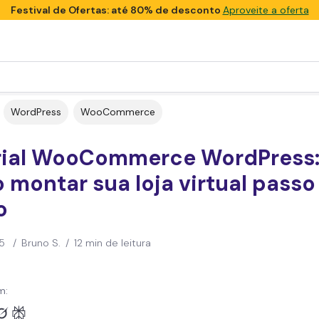
Festival de Ofertas: até 80% de desconto
Aproveite a oferta
WordPress
WooCommerce
rial WooCommerce WordPress
montar sua loja virtual passo
o
5
/
Bruno S.
/
12 min de leitura
m: