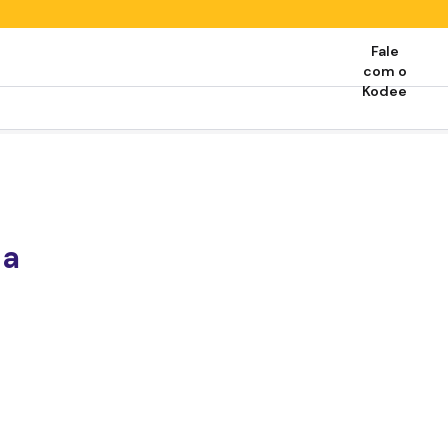
Fale
com o
Kodee
:
 a