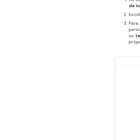
de l
Esco
Para 
perso
os
t
própr