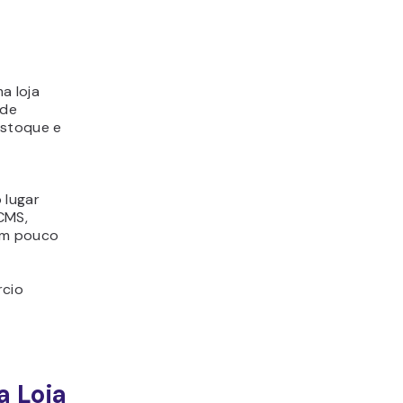
a loja
 de
estoque e
 lugar
CMS,
 em pouco
rcio
 Loja