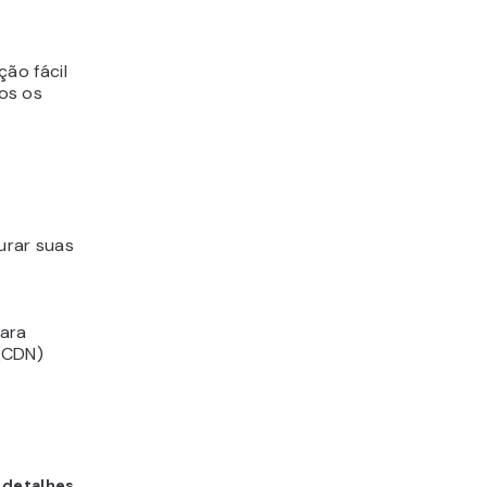
ão fácil
os os
urar suas
ara
(CDN)
s detalhes