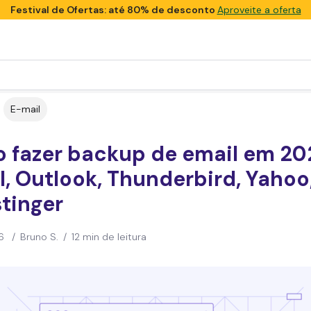
Festival de Ofertas: até 80% de desconto
Aproveite a oferta
E-mail
 fazer backup de email em 20
, Outlook, Thunderbird, Yahoo
tinger
6
/
Bruno S.
/
12 min de leitura