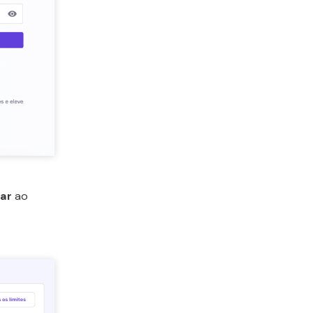
iar
ao