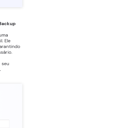
 Backup
 uma
. Ele
arantindo
sário.
e seu
.