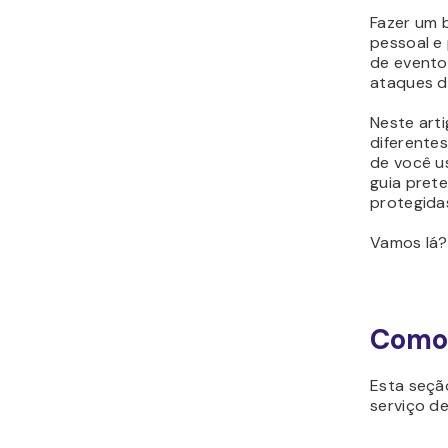
Fazer um 
pessoal e 
de evento
ataques d
Neste art
diferente
de você us
guia pret
protegida
Vamos lá?
Como 
Esta seçã
serviço de