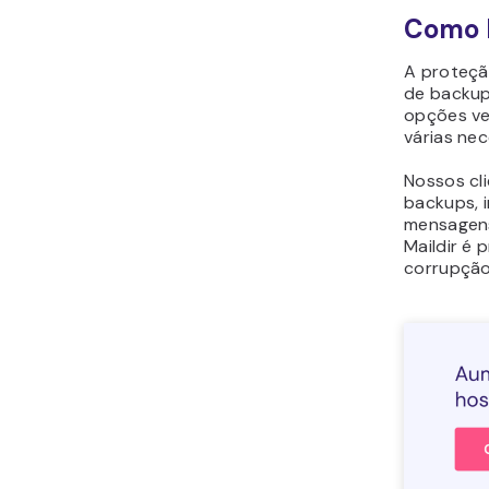
Como F
A proteçã
de backup
opções ve
várias nec
Nossos cl
backups, 
mensagens
Maildir é
corrupção