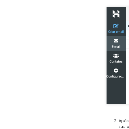
Após
sua p