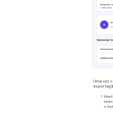
Uma vez c
exportaçã
Ident
selec
o bo