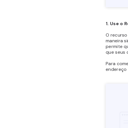
1. Use o 
O recurso
maneira s
permite q
que seus 
Para come
endereço 