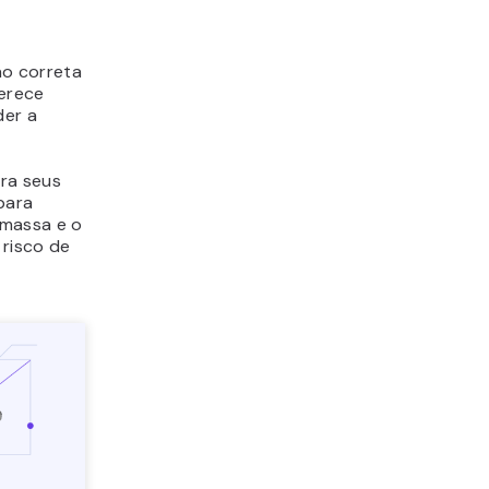
ão correta
erece
der a
ara seus
para
 massa e o
 risco de