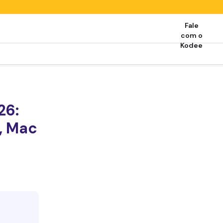
Fale
com o
Kodee
26:
, Mac