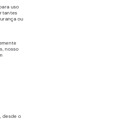
para uso
ortantes
gurança ou
temente
os, nosso
em
, desde o