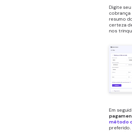
Digite se
cobrança e
resumo do
certeza d
nos trinqu
Em seguid
pagamen
método 
preferido