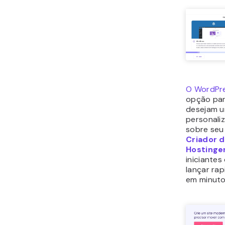
O WordPr
opção par
desejam um
personali
sobre seu
Criador d
Hostinge
iniciante
lançar ra
em minuto