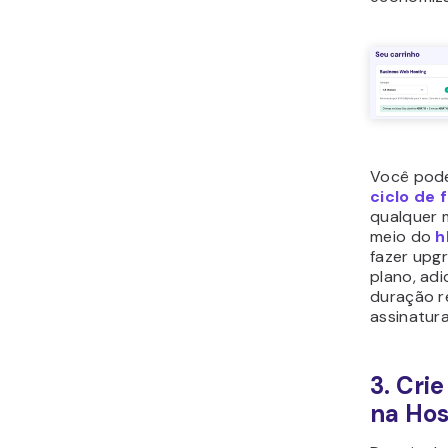
Você po
ciclo de
qualquer
meio do
h
fazer upg
plano, ad
duração r
assinatur
3. Cri
na Hos