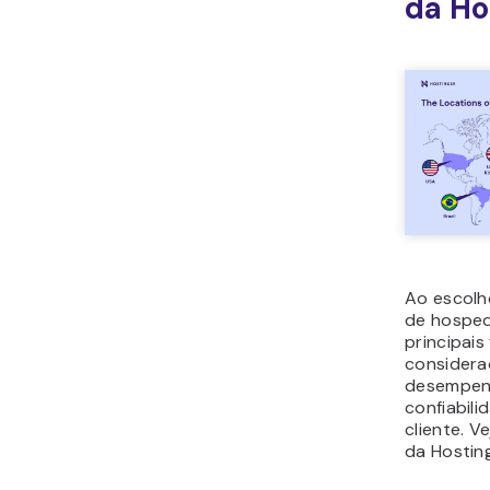
da Ho
Ao escolh
de hospe
principais
considera
desempenh
confiabili
cliente. Ve
da Hosting