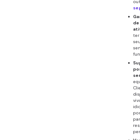
ou
se
Ga
de
at
ter
seu
se
fu
Su
por
se
eq
Cli
dis
viv
idi
por
par
re
per