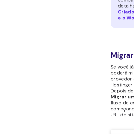
detalh
Criado
e o W
Migrar
Se você já
poderá mi
provedor 
Hostinger
Depois de
Migrar um
fluxo de c
começando
URL do sit