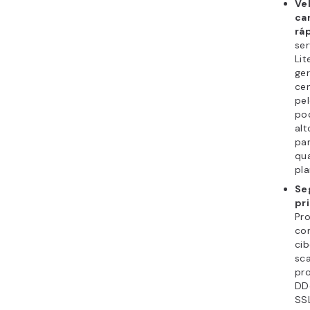
Ve
ca
rá
se
Lit
ge
ce
pe
pod
al
par
qua
pla
Se
pri
Pro
co
ci
sc
pr
DDo
SSL