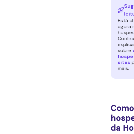
Sug
leit
Está c
agora 
hospe
Confir
explic
sobre
hospe
sites
p
mais.
Como
hosp
da Ho