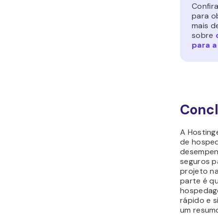
Confira
para o
mais d
sobre
para a
Conc
A Hosting
de hosped
desempenh
seguros p
projeto n
parte é q
hospedag
rápido e s
um resum