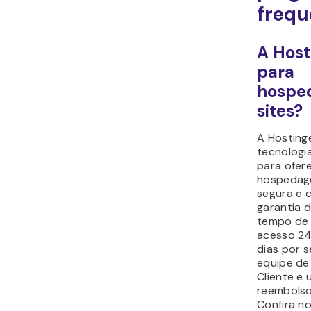
freq
A Host
para
hospe
sites?
A Hosting
tecnologi
para ofer
hospedage
segura e 
garantia 
tempo de 
acesso 24
dias por 
equipe de
Cliente e 
reembolso
Confira n