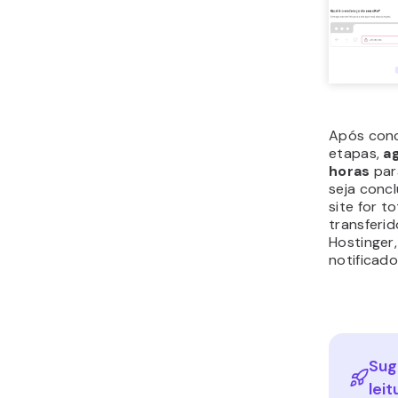
Após conc
etapas,
a
horas
par
seja conc
site for t
transferid
Hostinger
notificado
Sug
leit