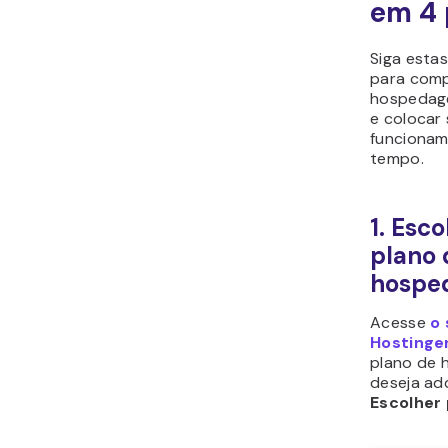
em 4 
Siga esta
para comp
hospedag
e colocar 
funciona
tempo.
1. Esc
plano 
hospe
Acesse
o 
Hostinge
plano de
deseja adq
Escolher 