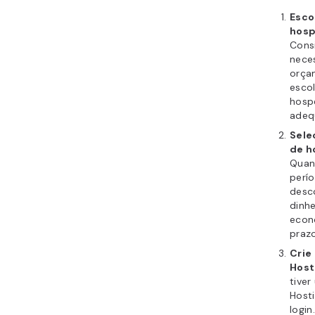
Esco
hos
Cons
nece
orça
escol
hosp
adeq
Sele
de 
Quan
perío
desc
dinh
econ
prazo
Crie
Host
tive
Hosti
login.