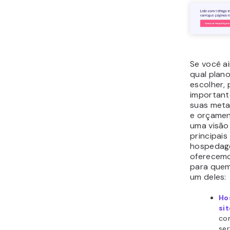
Se você a
qual plan
escolher, 
important
suas meta
e orçamen
uma visão
principais
hospedag
oferecemo
para quem
um deles:
Ho
si
co
ser