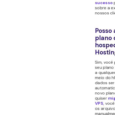
sucesso
p
sobre a e
nossos cl
Posso 
plano 
hospe
Hostin
Sim, você 
seu plan
a qualque
meio do h
dados ser
automatic
novo plan
quiser
mi
VPS
, você
os arquivo
manualme