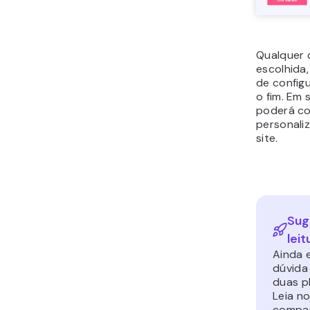
Qualquer 
escolhida,
de configu
o fim. Em 
poderá c
personaliz
site.
Sug
leit
Ainda 
dúvida
duas p
Leia n
compa