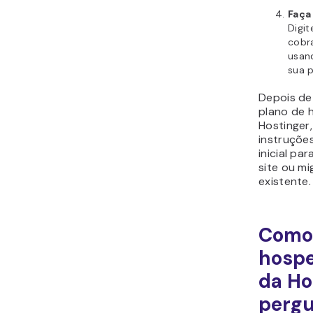
Faça
Digi
cobr
usan
sua p
Depois de 
plano de
Hostinger,
instruçõe
inicial pa
site ou mi
existente.
Como
hosp
da Ho
perg