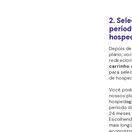
2. Sel
períod
hospe
Depois de
plano, vo
redirecio
carrinho
para sele
de hospe
Você pod
nossos pl
hospedag
período de
24 meses 
Escolhend
mais long
economiza