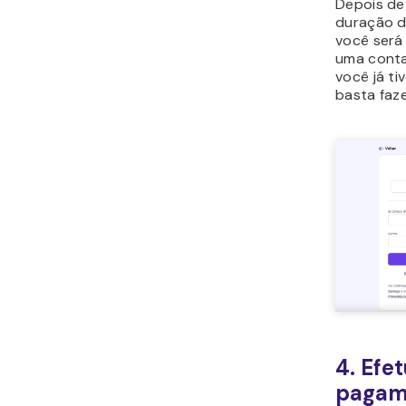
Depois de
duração d
você será 
uma conta
você já ti
basta faz
4. Efe
pagam