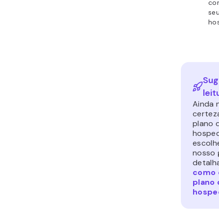
con
se
ho
Sug
leit
Ainda 
certez
plano 
hospe
escolh
nosso 
detalh
como 
plano 
hosp