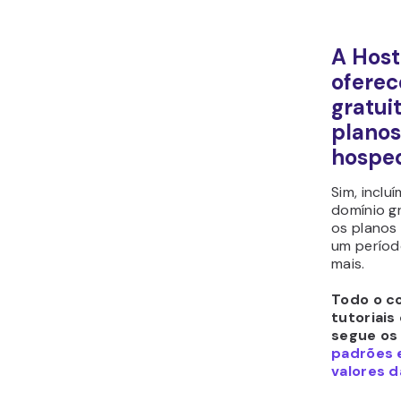
A Host
oferec
gratui
planos
hospe
Sim, incl
domínio g
os planos
um períod
mais.
Todo o c
tutoriais
segue os
padrões e
valores d