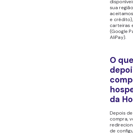
disponíve
sua região
aceitamos
e crédito),
carteiras 
(Google P
AliPay).
O que
depoi
comp
hosp
da Ho
Depois de
compra, v
redirecion
de configu