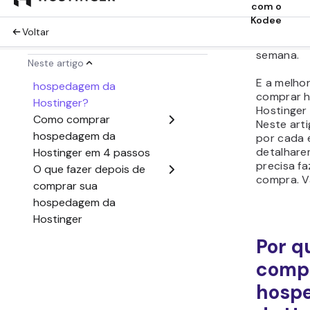
site ofere
experiênc
horas por 
semana.
E a melho
comprar 
Hostinger 
Neste art
por cada 
detalhare
precisa fa
compra. V
Por q
comp
hosp