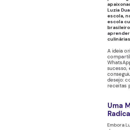
apaixona
Luzia Dua
escola, 
escola cu
brasileir
aprender
culinárias
A ideia or
compartil
WhatsApp
sucesso, 
conseguiu
desejo: c
receitas 
Uma M
Radica
Embora Lu