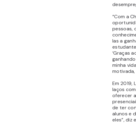
desempre
“Com a Che
oportunid
pessoas, 
conhecime
las a gan
estudante
‘Graças a
ganhando 
minha vida
motivada, 
Em 2019, L
laços com
oferecer a
presencia
de ter co
alunos e 
eles”, diz e