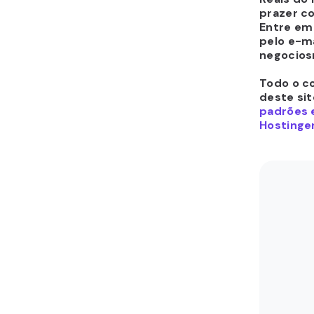
prazer co
Entre em
pelo e-ma
negocios
Todo o c
deste sit
padrões e
Hostinger