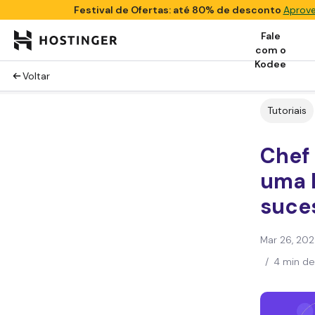
Festival de Ofertas: até 80% de desconto
Aprove
Fale
com o
Kodee
Voltar
Tutoriais
Chef 
uma h
suce
Mar 26, 20
/
4 min de