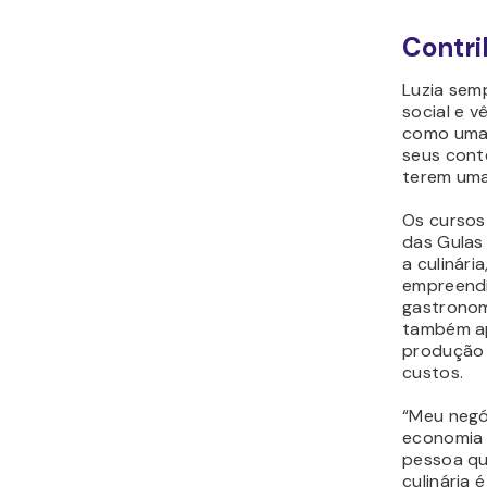
Contri
Luzia sem
social e v
como uma 
seus cont
terem uma
Os cursos
das Gulas
a culinár
empreendi
gastronom
também a
produção 
custos.
“Meu negó
economia 
pessoa qu
culinária