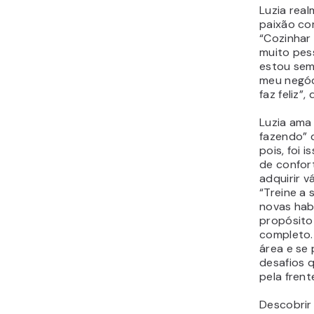
Luzia rea
paixão co
“Cozinhar 
muito pess
estou sem
meu negóc
faz feliz”,
Luzia ama 
fazendo” 
pois, foi 
de confort
adquirir v
“Treine a
novas hab
propósito
completo.
área e se 
desafios 
pela frent
Descobrir