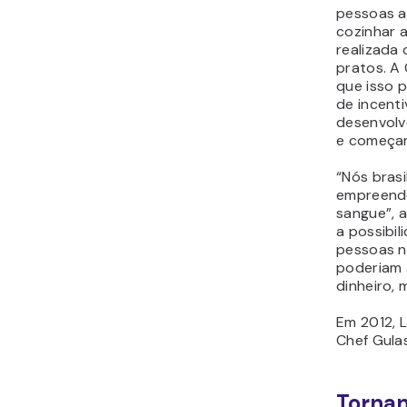
pessoas a
cozinhar a
realizada
pratos. A
que isso 
de incent
desenvolv
e começar
“Nós brasi
empreend
sangue”, a
a possibil
pessoas n
poderiam 
dinheiro, 
Em 2012, L
Chef Gulas
Tornan