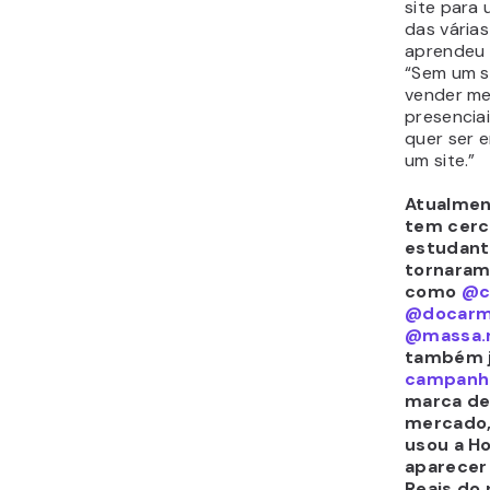
site para
das várias
aprendeu 
“Sem um s
vender me
presenciai
quer ser 
um site.”
Atualmen
tem cerc
estudant
tornaram
como
@ci
@docarm
@massa.
também j
campanha
marca de 
mercado, 
usou a H
aparecer
Reais do