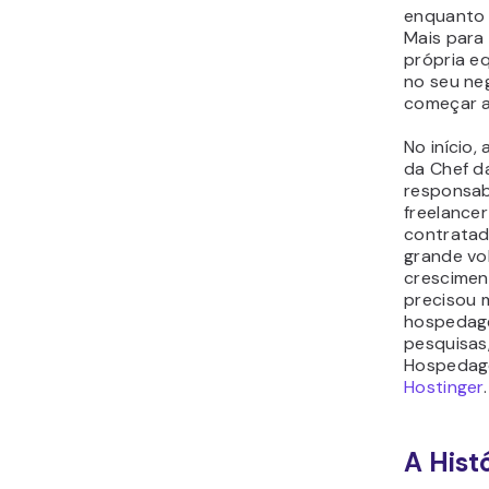
enquanto 
Mais para 
própria e
no seu neg
começar 
No início,
da Chef d
responsab
freelancer
contratad
grande vo
cresciment
precisou 
hospedage
pesquisas,
Hospedag
Hostinger
.
A Hist