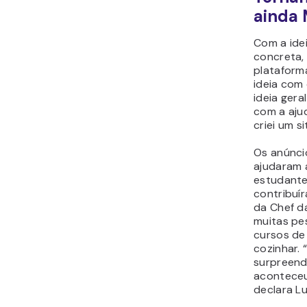
ainda 
Com a idei
concreta,
plataform
ideia com
ideia gera
com a aju
criei um si
Os anúnci
ajudaram 
estudante
contribuí
da Chef d
muitas pe
cursos de
cozinhar. 
surpreend
aconteceu
declara Lu