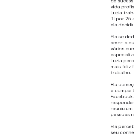
de sucess
vida profi
Luzia tra
TI por 25 
ela decidi
Ela se ded
amor: a cu
vários cur
especializ
Luzia per
mais feliz
trabalho.
Ela começ
e compart
Facebook.
responder
reuniu um
pessoas 
Ela perce
seu conhe