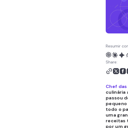
Resumir co
Share:
Chef das
culinária 
passou d
pequeno 
todo o pa
uma gran
receitas
por um g