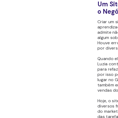
Um Sit
o Negó
Criar um s
aprendiza
admite nã
algum sob
Houve err
por divers
Quando ela
Luzia con
para refaz
por isso 
lugar no G
também e
vendas do 
Hoje, o si
diversos 
do marketi
das taref