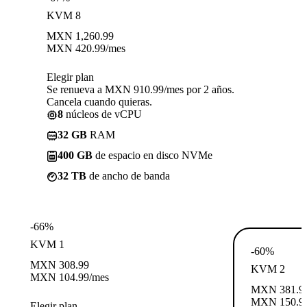
KVM 8
MXN
1,260.99
MXN
420.99
/mes
Elegir plan
Se renueva a MXN 910.99/mes por 2 años.
Cancela cuando quieras.
8
núcleos de vCPU
32 GB
RAM
400 GB
de espacio en disco NVMe
32 TB
de ancho de banda
-66%
KVM 1
-60%
MXN
308.99
KVM 2
MXN
104.99
/mes
MXN
381.9
MXN
150.9
Elegir plan