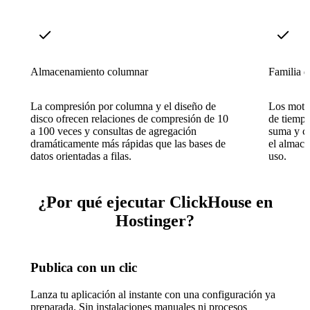
Almacenamiento columnar
Familia 
La compresión por columna y el diseño de
Los motor
disco ofrecen relaciones de compresión de 10
de tiempo
a 100 veces y consultas de agregación
suma y ca
dramáticamente más rápidas que las bases de
el almace
datos orientadas a filas.
uso.
¿Por qué ejecutar ClickHouse en
Hostinger?
Publica con un clic
Lanza tu aplicación al instante con una configuración ya
preparada. Sin instalaciones manuales ni procesos