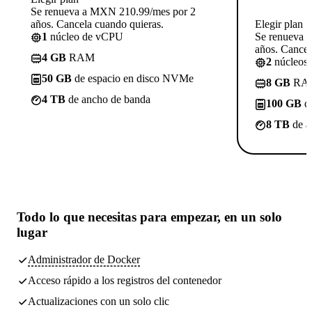
Se renueva a MXN 210.99/mes por 2
años. Cancela cuando quieras.
Elegir plan
1
núcleo de vCPU
Se renueva 
años. Cancel
4 GB
RAM
2
núcleos
50 GB
de espacio en disco NVMe
8 GB
RA
4 TB
de ancho de banda
100 GB
de
8 TB
de a
Todo lo que necesitas
para empezar, en un solo
lugar
Administrador de Docker
Acceso rápido a los registros del contenedor
Actualizaciones con un solo clic