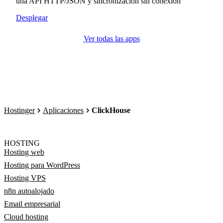
una API HTTP/JSON y sincronización sin conexión
Desplegar
Ver todas las apps
Hostinger
Aplicaciones
ClickHouse
HOSTING
Hosting web
Hosting para WordPress
Hosting VPS
n8n autoalojado
Email empresarial
Cloud hosting