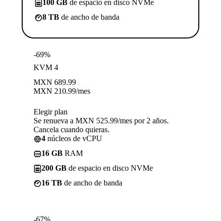
100 GB
de espacio en disco NVMe
8 TB
de ancho de banda
-69%
KVM 4
MXN
689.99
MXN
210.99
/mes
Elegir plan
Se renueva a MXN 525.99/mes por 2 años.
Cancela cuando quieras.
4
núcleos de vCPU
16 GB
RAM
200 GB
de espacio en disco NVMe
16 TB
de ancho de banda
-67%