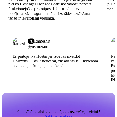
rīki kā Hostinger Horizons dabisko valodu pārvērš
@Hosti
funkcionējošos prototipos dažu stundu, nevis
man jā
nedēļu laikā. Programmatūras izstrādes uzsākšana
tagad ir ievērojami vieglāka.
RameshR
@rezmeram
Es prātoju, kā Hostinger izdevās izveidot
Nev
Horizons... Tas ir neticami, cik ātri tas ļauj ikvienam
vēl
izvietot gan front, gan backendu.
Es 
pro
Man
IN
Gatavībā palaist savu pielāgoto rezervāciju vietni?
Sākt bez maksas