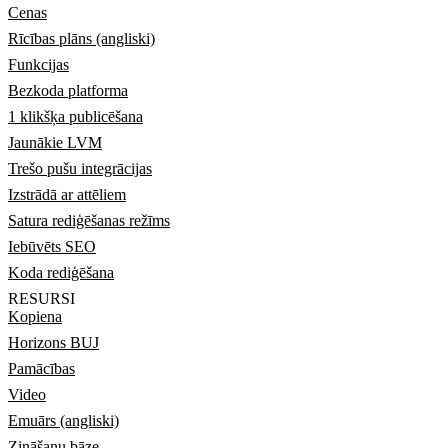
Cenas
Rīcības plāns (angliski)
Funkcijas
Bezkoda platforma
1 klikšķa publicēšana
Jaunākie LVM
Trešo pušu integrācijas
Izstrādā ar attēliem
Satura rediģēšanas režīms
Iebūvēts SEO
Koda rediģēšana
RESURSI
Kopiena
Horizons BUJ
Pamācības
Video
Emuārs (angliski)
Zināšanu bāze