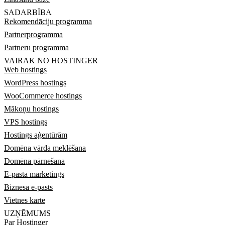
SADARBĪBA
Rekomendāciju programma
Partnerprogramma
Partneru programma
VAIRĀK NO HOSTINGER
Web hostings
WordPress hostings
WooCommerce hostings
Mākoņu hostings
VPS hostings
Hostings aģentūrām
Domēna vārda meklēšana
Domēna pārnešana
E-pasta mārketings
Biznesa e-pasts
Vietnes karte
UZŅĒMUMS
Par Hostinger