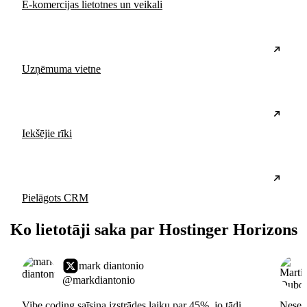
E-komercijas lietotnes un veikali
Uzņēmuma vietne
Iekšējie rīki
Pielāgots CRM
Ko lietotāji saka par Hostinger Horizons
mark diantonio
@markdiantonio
Vibe coding saīsina izstrādes laiku par 45%, jo tādi
Nesen 