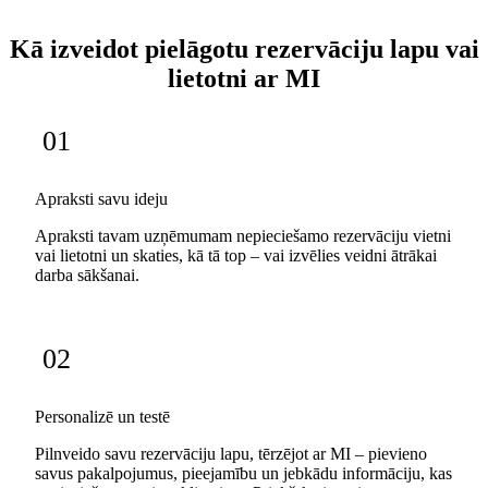
Kā izveidot pielāgotu rezervāciju lapu vai
lietotni ar MI
01
Apraksti savu ideju
Apraksti tavam uzņēmumam nepieciešamo rezervāciju vietni
vai lietotni un skaties, kā tā top – vai izvēlies veidni ātrākai
darba sākšanai.
02
Personalizē un testē
Pilnveido savu rezervāciju lapu, tērzējot ar MI – pievieno
savus pakalpojumus, pieejamību un jebkādu informāciju, kas