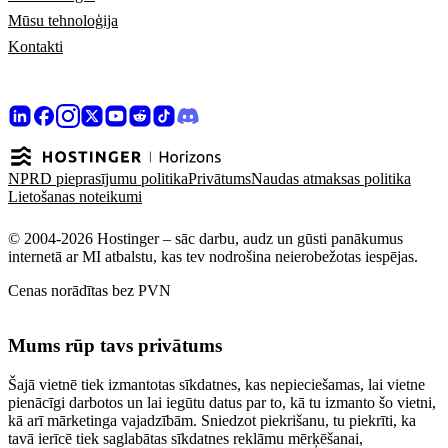
Mūsu tehnoloģija
Kontakti
NPRD pieprasījumu politika
Privātums
Naudas atmaksas politika
Lietošanas noteikumi
© 2004-2026 Hostinger – sāc darbu, audz un gūsti panākumus
internetā ar MI atbalstu, kas tev nodrošina neierobežotas iespējas.
Cenas norādītas bez PVN
Mums rūp tavs privātums
Šajā vietnē tiek izmantotas sīkdatnes, kas nepieciešamas, lai vietne
pienācīgi darbotos un lai iegūtu datus par to, kā tu izmanto šo vietni,
kā arī mārketinga vajadzībām. Sniedzot piekrišanu, tu piekrīti, ka
tavā ierīcē tiek saglabātas sīkdatnes reklāmu mērķēšanai,