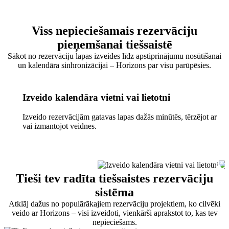
Viss nepieciešamais rezervāciju
pieņemšanai tiešsaistē
Sākot no rezervāciju lapas izveides līdz apstiprinājumu nosūtīšanai
un kalendāra sinhronizācijai – Horizons par visu parūpēsies.
Izveido kalendāra vietni vai lietotni
Izveido rezervācijām gatavas lapas dažās minūtēs, tērzējot ar MI
vai izmantojot veidnes.
Tieši tev radīta tiešsaistes rezervāciju
sistēma
Atklāj dažus no populārākajiem rezervāciju projektiem, ko cilvēki
veido ar Horizons – visi izveidoti, vienkārši aprakstot to, kas tev
nepieciešams.