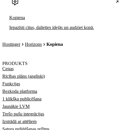
Kopiena
Iepazīsti citus, dalieties idejās un audziet kopā.
Hostinger
Horizons
Kopiena
PRODUKTS
Cenas
Rīcības plāns (angliski)
Funkcijas
Bezkoda platforma
1 klikšķa publicēšana
Jaunākie LVM
Trešo pušu integrācijas
Izstrādā ar attēliem
Satura rediģēšanas režīms