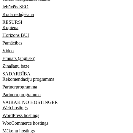
Iebūvēts SEO
Koda rediģēšana
RESURSI
Kopiena
Horizons BUJ
Pamācības
Video
Emuārs (angliski)
Zināšanu bāze
SADARBĪBA
Rekomendāciju programma
Partnerprogramma
Partneru programma
VAIRĀK NO HOSTINGER
Web hostings
WordPress hostings
WooCommerce hostings
Mākoņu hostings