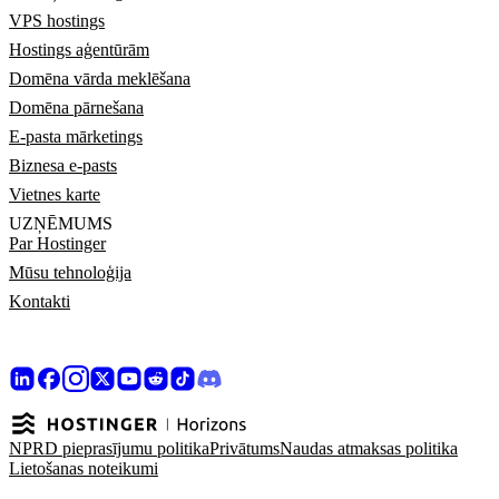
VPS hostings
Hostings aģentūrām
Domēna vārda meklēšana
Domēna pārnešana
E-pasta mārketings
Biznesa e-pasts
Vietnes karte
UZŅĒMUMS
Par Hostinger
Mūsu tehnoloģija
Kontakti
NPRD pieprasījumu politika
Privātums
Naudas atmaksas politika
Lietošanas noteikumi