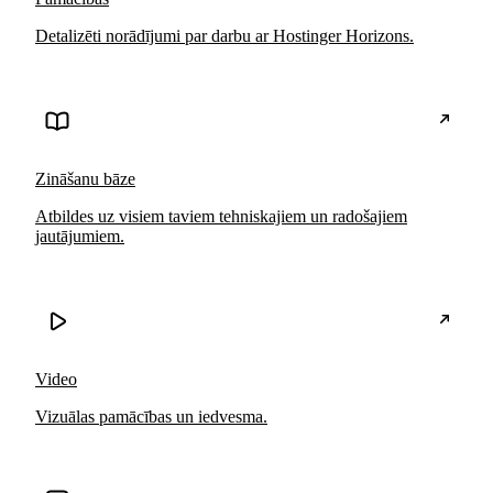
Detalizēti norādījumi par darbu ar Hostinger Horizons.
Zināšanu bāze
Atbildes uz visiem taviem tehniskajiem un radošajiem
jautājumiem.
Video
Vizuālas pamācības un iedvesma.