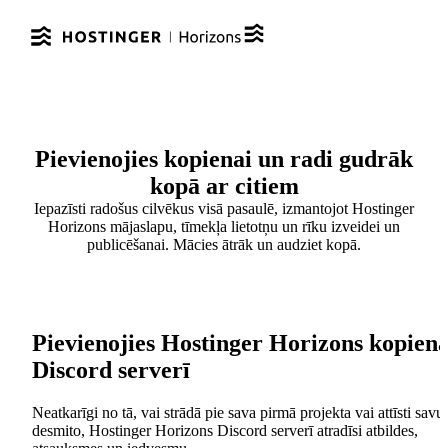
Pievienojies kopienai un radi
gudrāk
kopā ar citiem
Iepazīsti radošus cilvēkus visā pasaulē, izmantojot Hostinger
Horizons mājaslapu, tīmekļa lietotņu un rīku izveidei un
publicēšanai. Mācies ātrāk un audziet kopā.
Pievienojies Hostinger Horizons kopiena
Discord serverī
Neatkarīgi no tā, vai strādā pie sava pirmā projekta vai attīsti savu
desmito, Hostinger Horizons Discord serverī atradīsi atbildes,