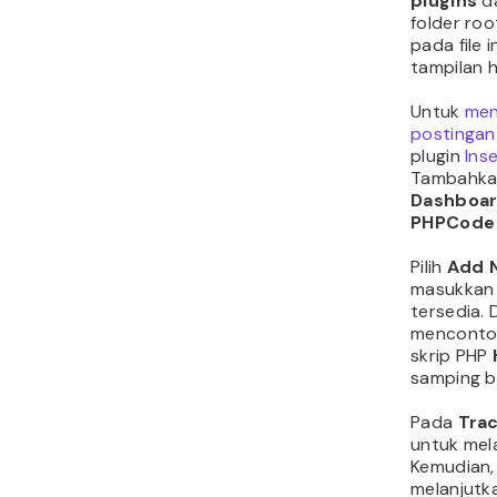
plugins
da
folder roo
pada file 
tampilan 
Untuk
men
postingan
plugin
Ins
Tambahkan
Dashboa
PHPCode 
Pilih
Add 
masukkan
tersedia. 
menconto
skrip PHP
samping 
Pada
Tra
untuk mela
Kemudian,
melanjutk