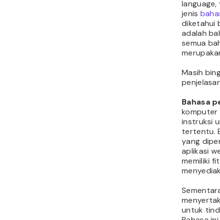
language,
jenis
baha
diketahui
adalah ba
semua ba
merupakan
Masih bin
penjelasan
Bahasa 
komputer
instruksi
tertentu. 
yang dipe
aplikasi w
memiliki f
menyediak
Sementara
menyertak
untuk tind
Bahasa ini