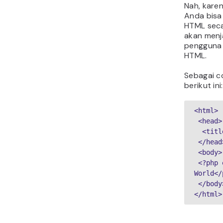
Nah, karen
Anda bis
HTML seca
akan menj
pengguna 
HTML.
Sebagai co
berikut ini:
<html>

 <head>

  <title>PHP Test</title>

 </head>

 <body>

 <?php echo '<p>Hello 
World</
 </body>

</html>