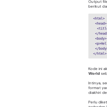
Output fil
berikut d
<html>
 <head>
  <ti
 </head
 <body>
 <p>He
 </body
</html>
Kode ini 
World
seb
Intinya, 
format ya
diakhiri 
Perlu dik
terhadap h