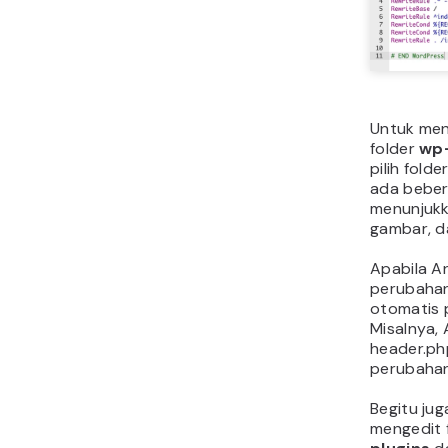
Untuk men
folder
wp
pilih folde
ada beber
menunjukk
gambar, da
Apabila An
perubahan
otomatis 
Misalnya, 
header.ph
perubahan
Begitu jug
mengedit f