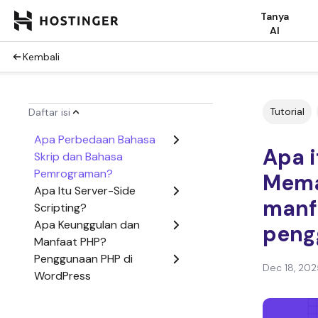
Tanya
AI
Kembali
Tutorial
Daftar isi
Apa Perbedaan Bahasa
Apa i
Skrip dan Bahasa
Pemrograman?
Mema
Apa Itu Server-Side
manf
Scripting?
Apa Keunggulan dan
peng
Manfaat PHP?
Penggunaan PHP di
Dec 18, 202
WordPress
Apakah Harus Memahami
PHP untuk Menggunakan