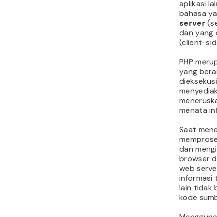
aplikasi l
bahasa ya
server
(se
dan yang 
(client-si
PHP merupa
yang berar
dieksekusi
menyediak
meneruska
menata in
Saat mene
memproses
dan mengi
browser d
web serve
informasi
lain tida
kode sumb
Menggunak