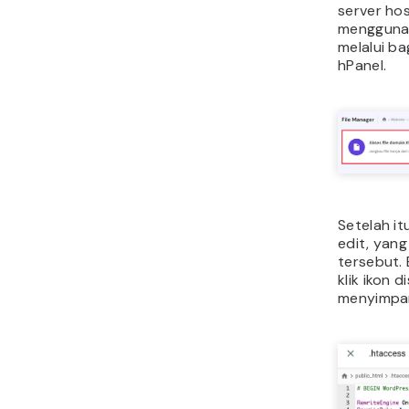
server ho
menggunak
melalui b
hPanel.
Setelah itu
edit, yang
tersebut. E
klik ikon 
menyimpa