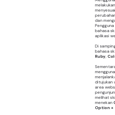
melakukan
menyesuai
perubahan
dan menga
Pengguna 
bahasa s
aplikasi w
Di sampin
bahasa skr
Ruby
,
Col
Sementara 
mengguna
menjalanka
ditujukan 
area websi
pengunjun
melihat sk
menekan
Option +