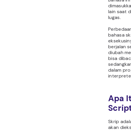
dimasukka
lain saat 
lugas.
Perbedaa
bahasa sk
eksekusin
berjalan 
diubah me
bisa dibac
sedangkan
dalam pro
interprete
Apa I
Scrip
Skrip adal
akan diek