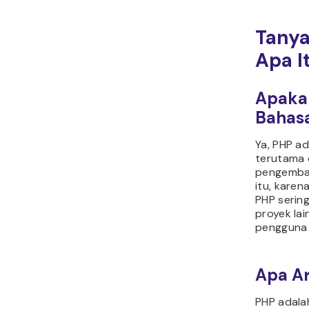
Tanya
Apa I
Apaka
Bahas
Ya, PHP a
terutama 
pengemban
itu, karen
PHP serin
proyek la
pengguna g
Apa Ar
PHP adala