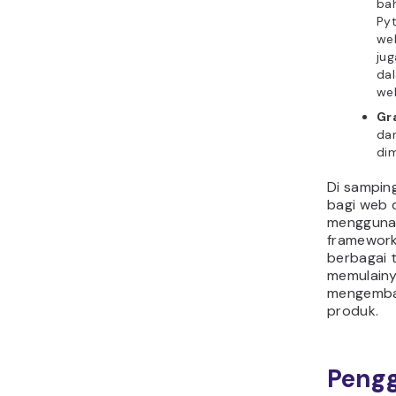
bah
Pyt
web
ju
da
web
Gr
dan
dim
Di samping
bagi web 
menggunak
framework
berbagai 
memulainy
mengemban
produk.
Pengg