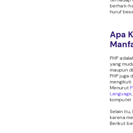
berhati-h
huruf bes
Apa 
Manf
PHP adala
yang muda
maupun di
PHP juga 
mengikuti 
Menurut
P
Language
komputer 
Selain itu
karena me
Berikut b