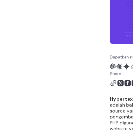
WordPress?
Kesimpulan
Tanya Jawab (FAQ) Apa
Itu PHP
Dapatkan ri
Share:
Hypertex
adalah bah
source ya
pengemban
PHP diguna
website y