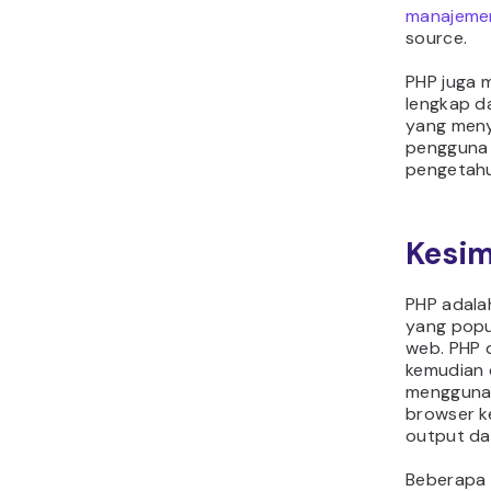
manajeme
source.
PHP juga 
lengkap da
yang meny
pengguna 
pengetah
Kesi
PHP adala
yang popu
web. PHP d
kemudian d
menggunak
browser k
output dar
Beberapa