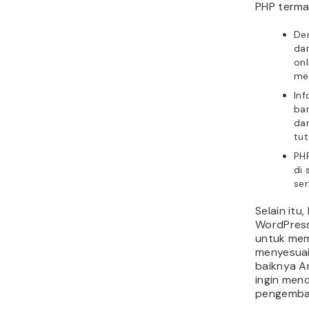
PHP terma
De
da
onl
me
In
ban
da
tut
PHP
di
ser
Selain itu
WordPress
untuk mem
menyesuai
baiknya A
ingin menc
pengemban