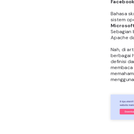
Faceboo
Bahasa skr
sistem op
Microsof
Sebagian 
Apache d
Nah, di ar
berbagai 
definisi 
membaca a
memahami a
menggunak