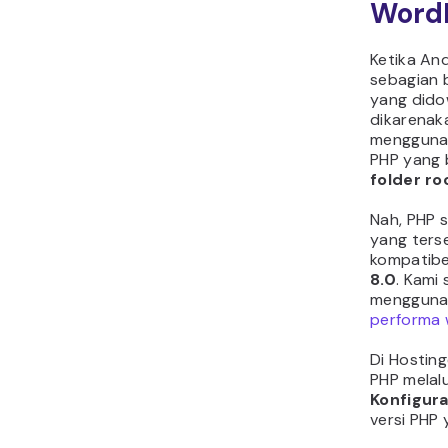
Word
Ketika An
sebagian 
yang didow
dikarenak
menggunak
PHP yang 
folder ro
Nah, PHP s
yang ters
kompatibe
8.0
. Kami
menggunak
performa 
Di Hostin
PHP melal
Konfigura
versi PHP 