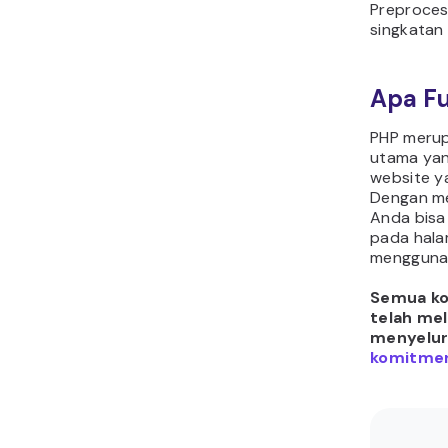
Preproces
singkatan
Apa F
PHP merup
utama ya
website ya
Dengan m
Anda bisa
pada hala
menggunak
Semua kon
telah mel
menyelur
komitmen 