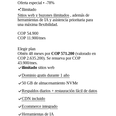
Oferta especial • -78%
Ilimitado
Sitios web y buzones ilimitados
, además de
herramientas de IA y asistencia prioritaria para
una máxima flexibilidad.
COP
54.900
COP
11.900
/mes
Elegir plan
Obtén 48 meses por
COP 571.200
(valorado en
COP 2.635.200). Se renueva por COP
43.900/mes.
ilimitado
sitios web
Dominio gratis durante 1 año
50 GB de almacenamiento NVMe
Respaldos diarios + restauración fácil de datos
CDN incluido
Ecommerce integrado
Herramientas de IA