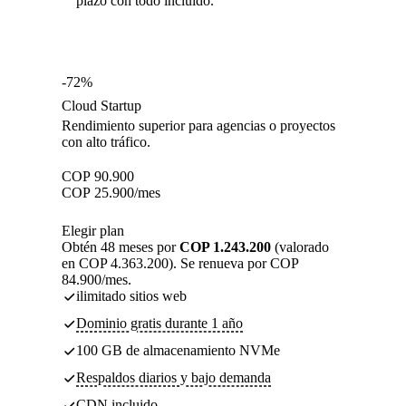
plazo con todo incluido.
-72%
Cloud Startup
Rendimiento superior para agencias o proyectos
con alto tráfico.
COP
90.900
COP
25.900
/mes
Elegir plan
Obtén 48 meses por
COP 1.243.200
(valorado
en COP 4.363.200). Se renueva por COP
84.900/mes.
ilimitado sitios web
Dominio gratis durante 1 año
100 GB de almacenamiento NVMe
Respaldos diarios y bajo demanda
CDN incluido