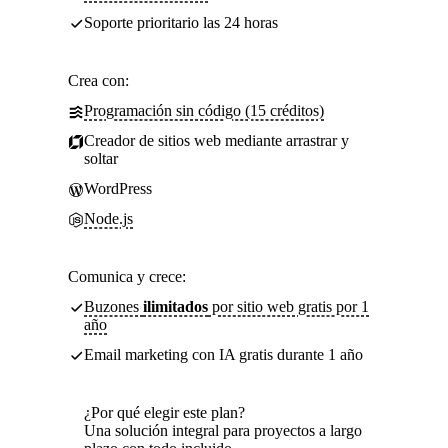
Soporte prioritario las 24 horas
Crea con:
Programación sin código (15 créditos)
Creador de sitios web mediante arrastrar y
soltar
WordPress
Node.js
Comunica y crece:
Buzones
ilimitados
por sitio web gratis por 1
año
Email marketing con IA gratis durante 1 año
¿Por qué elegir este plan?
Una solución integral para proyectos a largo