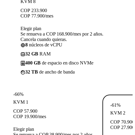
KVM 8
COP
233.900
COP
77.900
/mes
Elegir plan
Se renueva a COP 168.900/mes por 2 años.
Cancela cuando quieras.
8
núcleos de vCPU
32 GB
RAM
400 GB
de espacio en disco NVMe
32 TB
de ancho de banda
-66%
KVM 1
-61%
COP
57.900
KVM 2
COP
19.900
/mes
COP
70.900
COP
27.900
Elegir plan
Se renueva a COP 38.900/mes por 2 años.