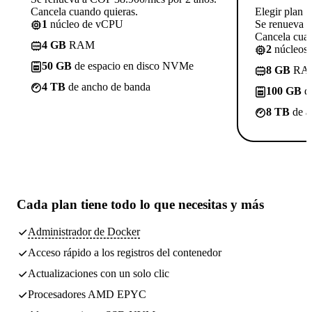
Cancela cuando quieras.
Elegir plan
1
núcleo de vCPU
Se renueva 
Cancela cuan
4 GB
RAM
2
núcleos
50 GB
de espacio en disco NVMe
8 GB
RA
4 TB
de ancho de banda
100 GB
de
8 TB
de a
Cada plan tiene
todo lo que necesitas
y más
Administrador de Docker
Acceso rápido a los registros del contenedor
Actualizaciones con un solo clic
Procesadores AMD EPYC