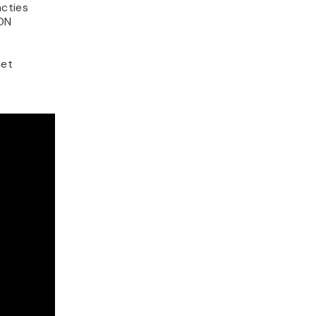
cties
CDN
het