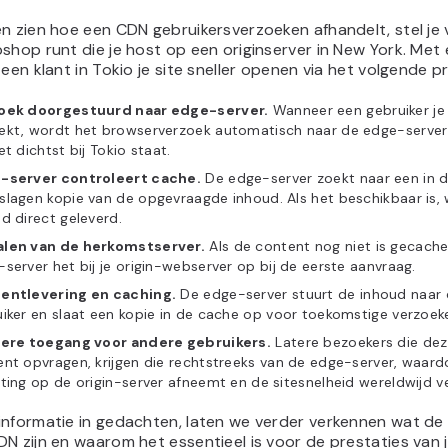
n zien hoe een CDN gebruikersverzoeken afhandelt, stel je
shop runt die je host op een originserver in New York. Met
 een klant in Tokio je site sneller openen via het volgende p
oek doorgestuurd naar edge-server.
Wanneer een gebruiker je
ekt, wordt het browserverzoek automatisch naar de edge-server
et dichtst bij Tokio staat.
-server controleert cache.
De edge-server zoekt naar een in 
lagen kopie van de opgevraagde inhoud. Als het beschikbaar is,
d direct geleverd.
len van de herkomstserver.
Als de content nog niet is gecache
server het bij je origin-webserver op bij de eerste aanvraag.
entlevering en caching.
De edge-server stuurt de inhoud naar
iker en slaat een kopie in de cache op voor toekomstige verzoek
lere toegang voor andere gebruikers.
Latere bezoekers die dez
nt opvragen, krijgen die rechtstreeks van de edge-server, waard
ting op de origin-server afneemt en de sitesnelheid wereldwijd v
informatie in gedachten, laten we verder verkennen wat de
N zijn en waarom het essentieel is voor de prestaties van 