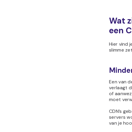
Wat z
een 
Hier vind 
slimme zet
Minde
Een van d
verlaagt 
of aanwez
moet verw
CDN’s geb
servers wo
van je ho