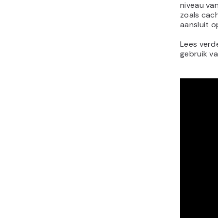
niveau va
zoals cac
aansluit o
Lees verd
gebruik va