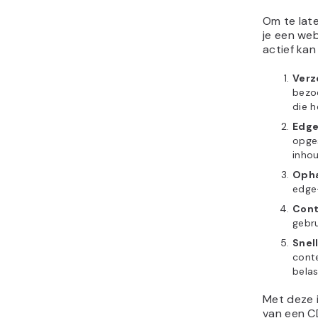
Om te late
je een web
actief kan
Verz
bezo
die h
Edge
opges
inhou
Opha
edge-
Cont
gebru
Snel
conte
belas
Met deze 
van een CD