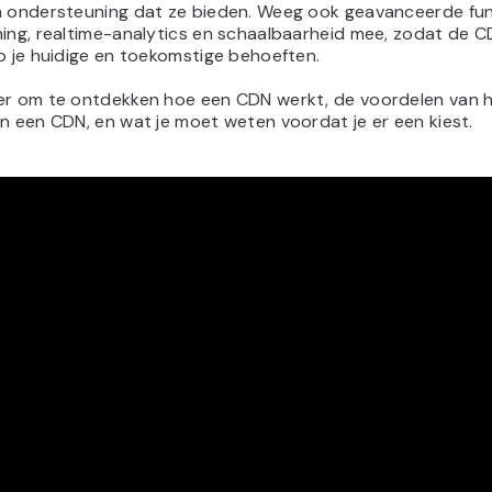
n ondersteuning dat ze bieden. Weeg ook geavanceerde fun
hing, realtime-analytics en schaalbaarheid mee, zodat de 
p je huidige en toekomstige behoeften.
er om te ontdekken hoe een CDN werkt, de voordelen van 
n een CDN, en wat je moet weten voordat je er een kiest.