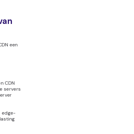
 van
 CDN een
Een CDN
e servers
server
p edge-
lasting