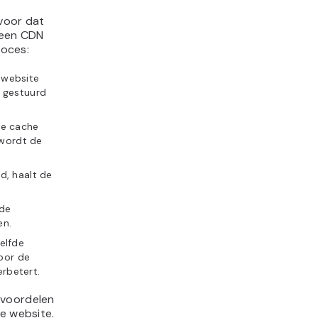
 voor dat
 een CDN
roces:
 website
 gestuurd
de cache
 wordt de
d, haalt de
 de
en.
elfde
oor de
erbetert.
 voordelen
je website.