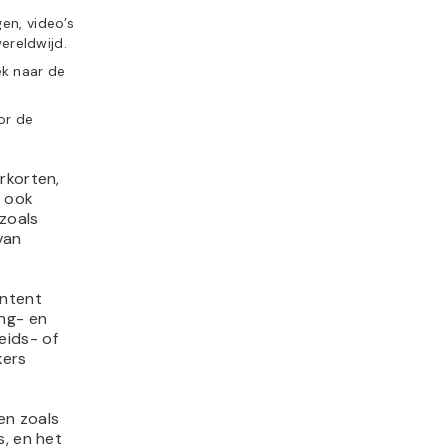
en, video’s
ereldwijd.
ek naar de
or de
rkorten,
, ook
 zoals
van
ontent
ng- en
eids- of
kers
en zoals
s, en het