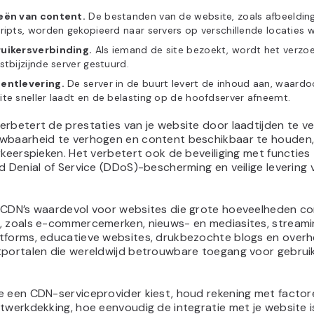
eën van content.
De bestanden van de website, zoals afbeelding
ripts, worden gekopieerd naar servers op verschillende locaties w
uikersverbinding.
Als iemand de site bezoekt, wordt het verzo
stbijzijnde server gestuurd.
entlevering.
De server in de buurt levert de inhoud aan, waardo
te sneller laadt en de belasting op de hoofdserver afneemt.
rbetert de prestaties van je website door laadtijden te ve
wbaarheid te verhogen en content beschikbaar te houden
rkeerspieken. Het verbetert ook de beveiliging met functies
d Denial of Service (DDoS)-bescherming en veilige levering 
.
 CDN’s waardevol voor websites die grote hoeveelheden c
, zoals e-commercemerken, nieuws- en mediasites, streami
tforms, educatieve websites, drukbezochte blogs en overh
tportalen die wereldwijd betrouwbare toegang voor gebrui
e een CDN-serviceprovider kiest, houd rekening met factor
twerkdekking, hoe eenvoudig de integratie met je website i