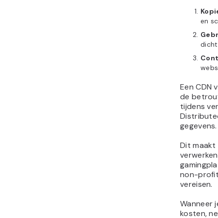
Kopi
en sc
Gebr
dicht
Cont
websi
Een CDN ve
de betrou
tijdens ve
Distribute
gegevens
Dit maakt
verwerken
gamingpla
non-profi
vereisen.
Wanneer j
kosten, ne