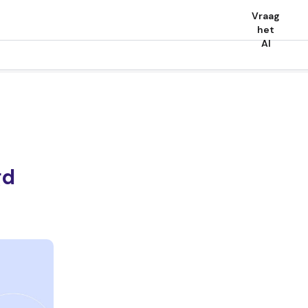
Vraag
het
AI
gd