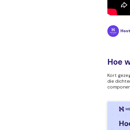
Hos
Hoe w
Kort geze
die dichte
component