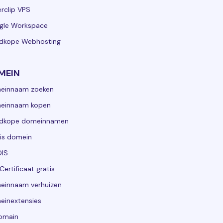
rclip VPS
gle Workspace
dkope Webhosting
MEIN
einnaam zoeken
einnaam kopen
dkope domeinnamen
is domein
IS
Certificaat gratis
einnaam verhuizen
einextensies
domain