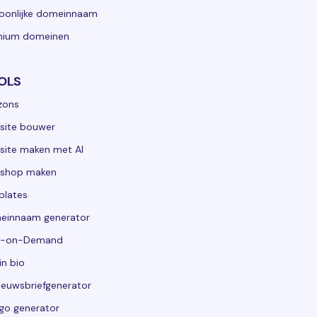
oonlijke domeinnaam
mium domeinen
OLS
zons
site bouwer
ite maken met AI
shop maken
plates
einnaam generator
nt-on-Demand
in bio
ieuwsbriefgenerator
ogo generator