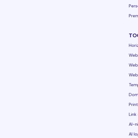
Pers
Pre
TO
Hori
Web
Webs
Web
Tem
Dom
Pri
Link 
AI-n
AI l