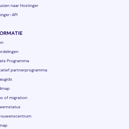
uizen naar Hostinger
inger-API
FORMATIE
en
rdelingen
liate Programma
atief partnerprogramma
augids
dmap
s of migration
teemstatus
trouwenscentrum
emap