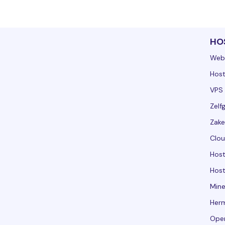
HO
Web
Host
VPS 
Zelf
Zake
Clou
Hos
Host
Mine
Her
Ope