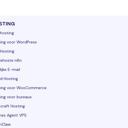
STING
hosting
ing voor WordPress
Hosting
gehoste n8n
lijke E-mail
d Hosting
ting voor WooCommerce
ing voor bureaus
craft Hosting
mes Agent VPS
nClaw