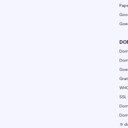
Pape
Goo
Goe
DO
Dom
Dom
Goe
Grat
WHO
SSL 
Dom
Dom
.fr 