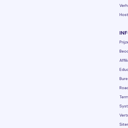
Verh
Host
IN
Prijz
Beoo
Affi
Educ
Bure
Roa
Term
Sys
Ver
Sit