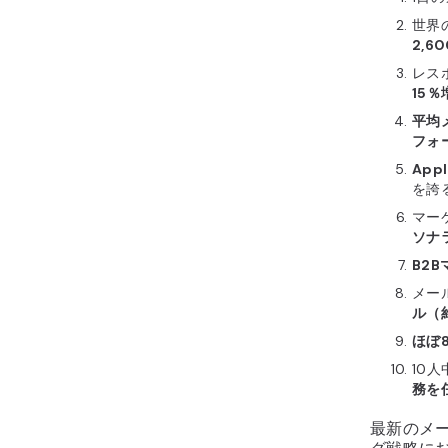
世界
2,
レス
15％
平均
フォ
Ap
を誇
マー
ソナ
B2
メー
ル（約
ほぼ
10
務を
最新のメ