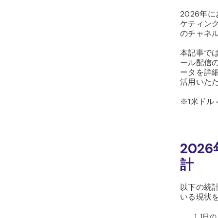
2026年
ケティン
のチャネ
本記事で
ール配信
ータを詳
活用いた
※1米ドル
20
計
以下の統
いる現状
1日