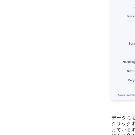
データに
クリック
けていま