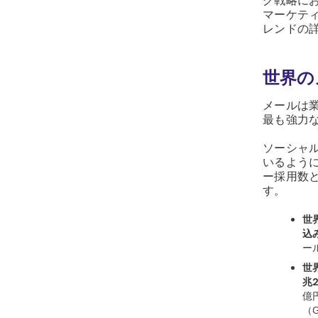
グ戦略に
マーケテ
レンドの
世界の
メールは
最も強力
ソーシャ
いるよう
ー採用数
す。
世
込
ー
世
兆
億
（G