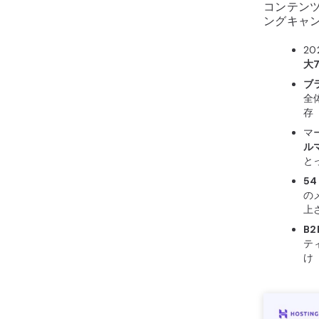
コンテン
ングキャ
2
大
ブ
全
存（
マ
ル
と
5
の
上
B
テ
け（