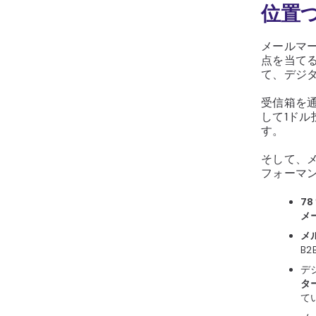
位置
メールマ
点を当て
て、デジ
受信箱を通
して1ドル
す。
そして、
フォーマ
7
メ
メ
B
デ
タ
て