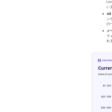
L
い
4
ン
の一
メ
ウ
れ