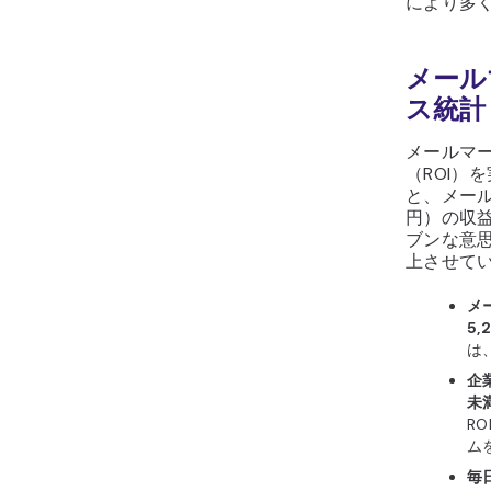
により多
メール
ス統計
メールマ
（ROI）を
と、メール
円）の収
ブンな意
上させて
メ
5,
は、
企
未
R
ム
毎