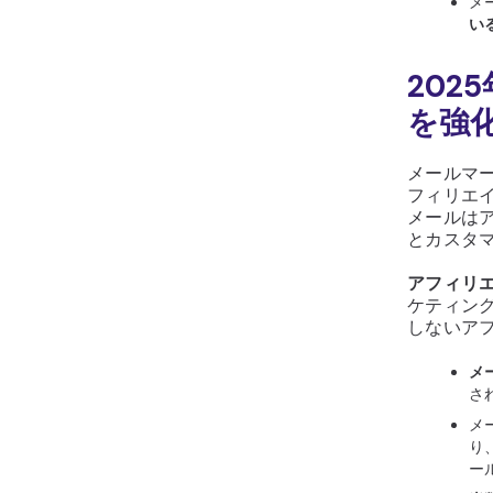
メ
い
20
を強
メールマ
フィリエ
メールはア
とカスタ
アフィリ
ケティン
しないア
メ
さ
メ
り
ー