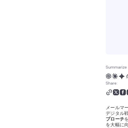
Summarize 
Share:
メールマ
デジタル
プローチ
を大幅に