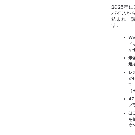
2025年
バイスか
込まれ、
す。
W
ド
が
米
達
レ
が
で
（H
4
プ
ほ
を
度