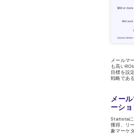
メールマ
も高いRO
目標を設
戦略であ
メール
ーショ
Stati
獲得、リ
象マーケタ