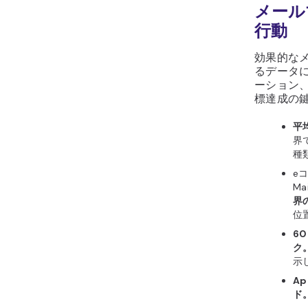
メール
行動
効果的な
るデータ
ーション
標達成の
平
界
種
e
M
界
位
6
ク
示し
A
ド