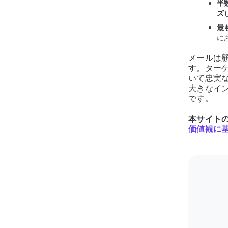
半
ズ
最
に
メールは
す。ター
いて忠実
大きなイ
です。
本サイト
価値観に