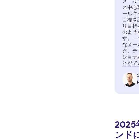
メール
ス中心
ールキ
目標を
り目標を
のよう
す。一
なメー
グ、デ
ショナ
とがで
20
ンド