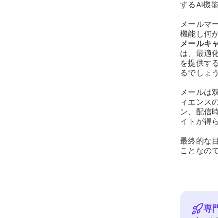
するAI機
メールマ
機能し何
メールキ
は、最適
を提供す
るでしょ
メールは
ィエンス
ン、配信
イトが得
最終的な
ことなの
専