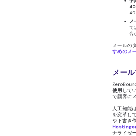
予
4
4
メ
で
合が
メールの
すめのメ
メール
ZeroBo
使用
して
で顧客に
人工知能
を変革して
や下書き
Hostinge
ナライゼ