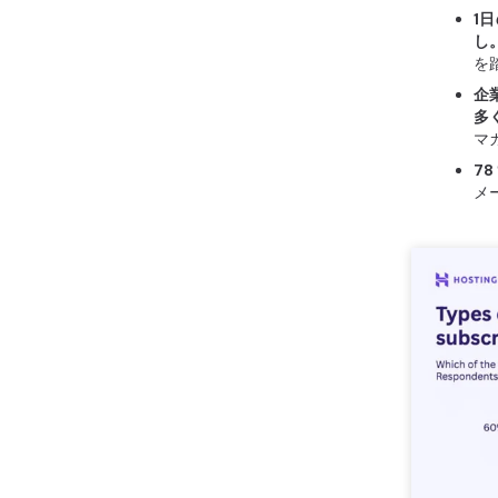
1
し
を踏
企
多
マ
7
メ