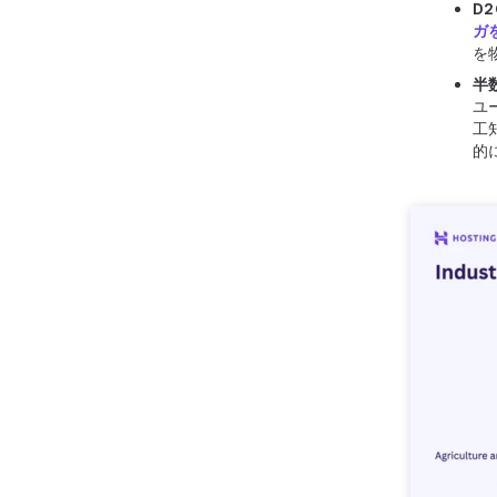
D
ガ
を
半
ユ
工
的に