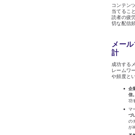
コンテン
当てるこ
読者の疲
切な配信
メール
計
成功する
レームワ
や頻度と
企
信
功
マ
づ
の
が