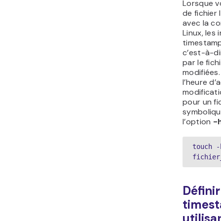
Lorsque v
de fichier
avec la c
Linux, les
timestamp 
c’est-à-di
par le fich
modifiées
l’heure d’
modificati
pour un fic
symboliqu
l’option
-
touch -h
fichier
Définir
times
utilisa