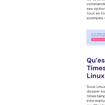
commande 
ses option
tout en f
exemples u
Qu’es
Time
Linux
Sous Linux
dossier es
timestamp
informatio