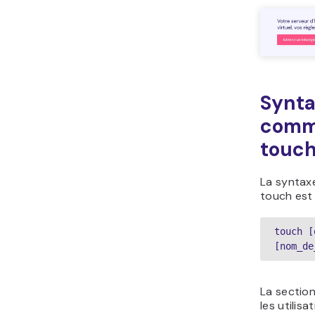
Synta
comm
touch
La syntax
touch est 
touch [
[nom_de
La sectio
les utilisa