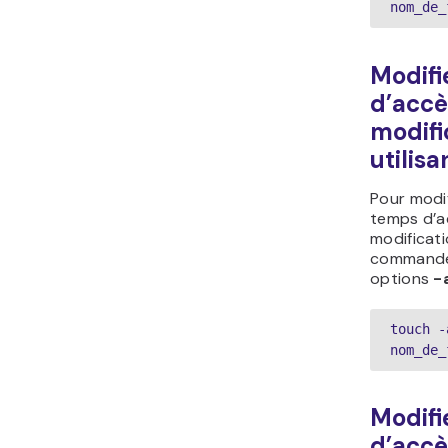
nom_de_
Modifi
d’accè
modifi
utilis
Pour modifi
temps d’a
modificat
commande, 
options
-
touch -a
nom_de_
Modifi
d’accè