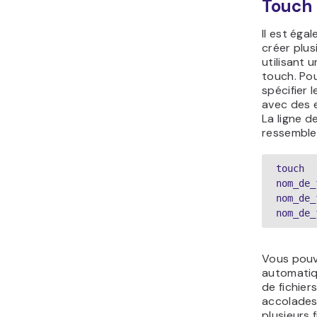
Touch
Il est éga
créer plus
utilisant
touch. Pour
spécifier 
avec des 
La ligne 
ressembler
touch 
nom_de_
nom_de_
nom_de_
Vous pouv
automati
de fichiers
accolades
plusieurs