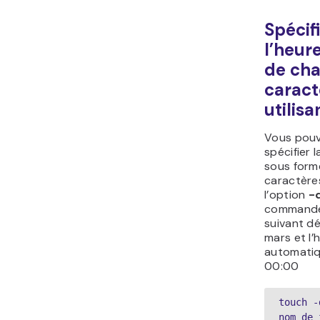
Spécifi
l’heur
de cha
caract
utilis
Vous pou
spécifier l
sous form
caractères
l’option
-
commande
suivant dé
mars et l’
automatiq
00:00
touch -
nom_de_