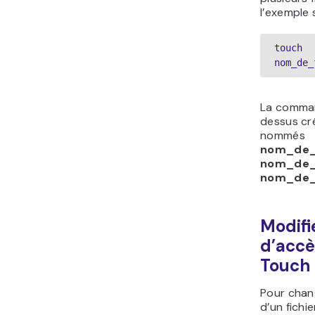
l’exemple 
touch 
nom_de_
La comman
dessus cré
nommés
nom_de_f
nom_de_f
nom_de_f
Modifi
d’accè
Touch
Pour chan
d’un fichie