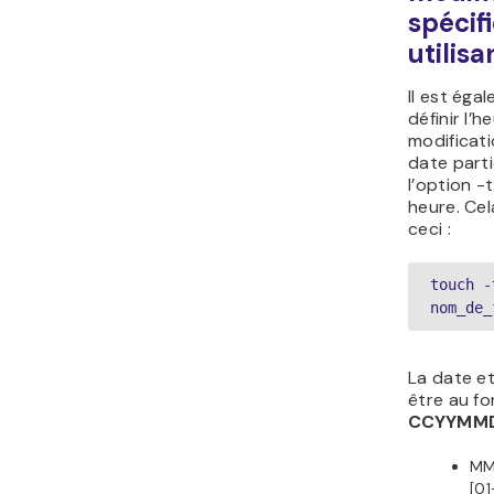
spécif
utilis
Il est éga
définir l’
modificati
date parti
l’option -
heure. Cel
ceci :
touch -
nom_de_
La date et
être au f
CCYYMM
MM
[01