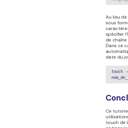
Au lieu de
sous form
caractère
spécifier 
de chaîne
Dans ce ca
automatiq
date du jo
touch -
nom_de_
Concl
Ce tutorie
utilisati
touch de L