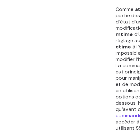
Comme
a
partie de
d’état d’un
modificat
mtime
d’u
réglage a
ctime
à l’
impossible
modifier l
La comman
est princi
pour manip
et de modi
en utilisa
options c
dessous. 
qu’avant d
commande
accéder à
utilisant S