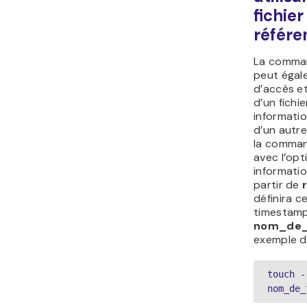
fichie
référe
La comman
peut égale
d’accès e
d’un fichie
informati
d’un autre
la comman
avec l’op
informati
partir de
définira c
timestamp
nom_de_f
exemple d
touch -
nom_de_