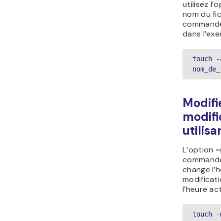
utilisez l’
nom du fic
commande
dans l’exe
touch -a
nom_de_
Modifi
modifi
utilis
L’option
commande
change l’
modificati
l’heure act
touch -m