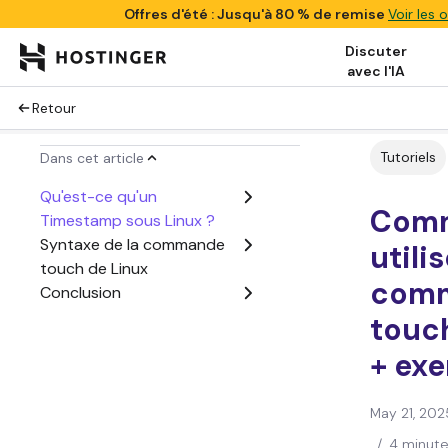
Offres d'été : Jusqu'à 80 % de remise
Voir les o
Discuter
avec l'IA
Retour
Tutoriels
Dans cet article
Qu'est-ce qu'un
Com
Timestamp sous Linux ?
Syntaxe de la commande
utilis
touch de Linux
com
Conclusion
touc
+ ex
May 21, 202
/
4 minute