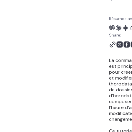
Résumez av
Share:
La comman
est princi
pour créer
et modifie
(horodatag
de dossier
d’horodata
composent 
l’heure d’
modificati
changeme
Ce tutorie