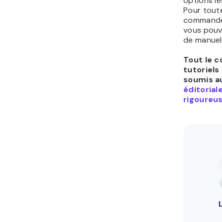
options le
Pour toute 
commande 
vous pouv
de manuel 
Tout le 
tutoriels
soumis a
éditorial
rigoureus