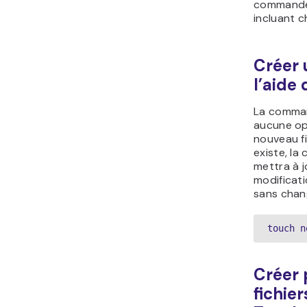
commande 
incluant 
Créer 
l’aide
La comma
aucune op
nouveau fic
existe, l
mettra à j
modificati
sans chan
touch n
Créer 
fichier