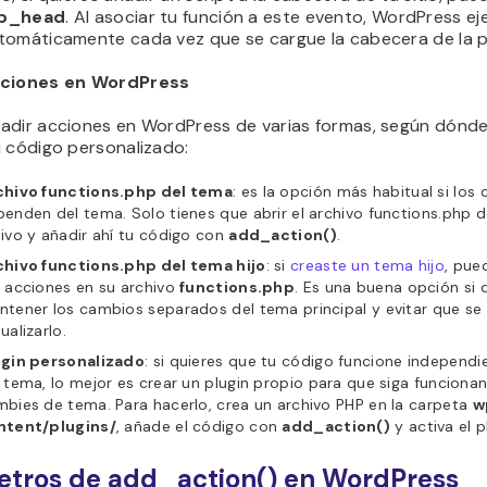
p_head
. Al asociar tu función a este evento, WordPress ej
tomáticamente cada vez que se cargue la cabecera de la p
cciones en WordPress
adir acciones en WordPress de varias formas, según dónde
u código personalizado:
chivo functions.php del tema
: es la opción más habitual si los
enden del tema. Solo tienes que abrir el archivo functions.php 
ivo y añadir ahí tu código con
add_action()
.
chivo functions.php del tema hijo
: si
creaste un tema hijo
, pue
 acciones en su archivo
functions.php
. Es una buena opción si 
tener los cambios separados del tema principal y evitar que se 
ualizarlo.
ugin personalizado
: si quieres que tu código funcione independ
 tema, lo mejor es crear un plugin propio para que siga funcion
bies de tema. Para hacerlo, crea un archivo PHP en la carpeta
w
ntent/plugins/
, añade el código con
add_action()
y activa el p
tros de add_action() en WordPress