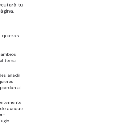
ecutará tu
ágina.
 quieras
 cambios
del tema
des añadir
quieres
pierdan al
ientemente
ando aunque
p-
lugin.