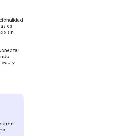
cionalidad
das es
os sin
conectar
ando
u web y
curren
da.