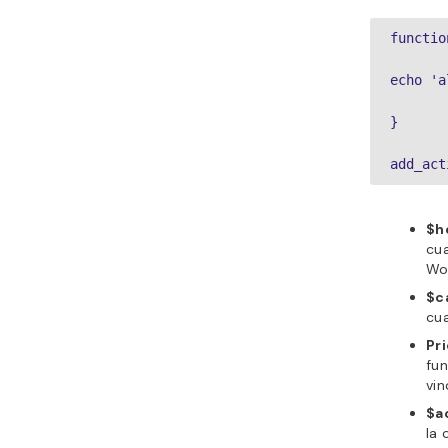
functio
echo 'a
}
add_act
$h
cu
Wor
$c
cu
Pri
fun
vi
$a
la 