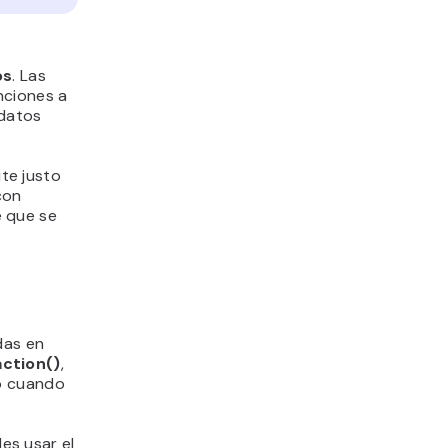
os
. Las
nciones a
 datos
te justo
con
e que se
das en
ction()
,
to cuando
des usar
el