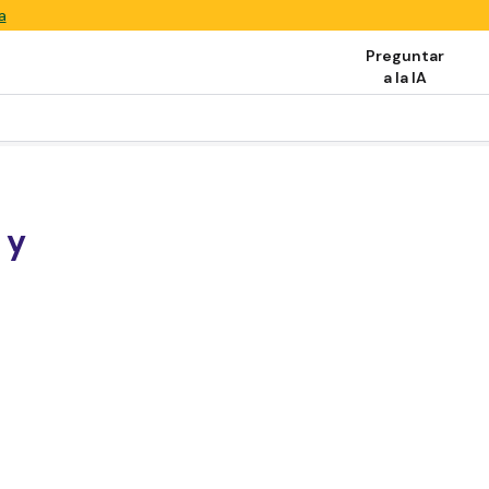
a
Preguntar
a la IA
 y