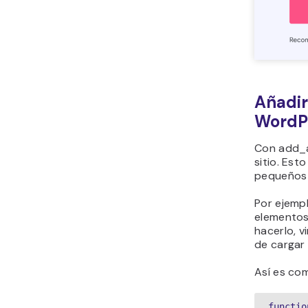
Añadir
WordP
Con add_a
sitio. Est
pequeños s
Por ejempl
elementos 
hacerlo, v
de cargar 
Así es co
functio