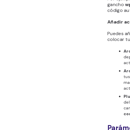
gancho
w
código au
Añadir a
Puedes añ
colocar t
Ar
dep
act
Ar
tus
man
act
Pl
del
cam
co
Paráme