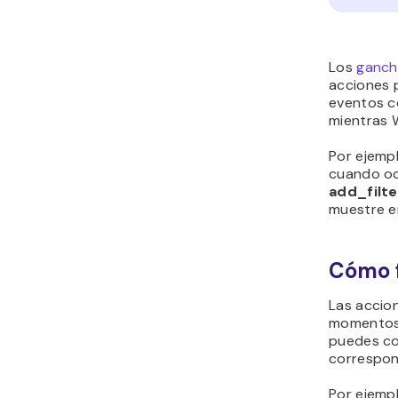
Los
ganch
acciones 
eventos co
mientras 
Por ejemp
cuando oc
add_filte
muestre en
Cómo f
Las accio
momentos 
puedes co
correspon
Por ejempl