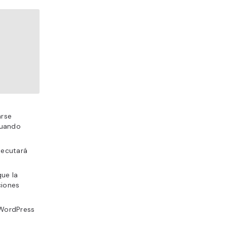
arse
cuando
jecutará
que la
ciones
 WordPress