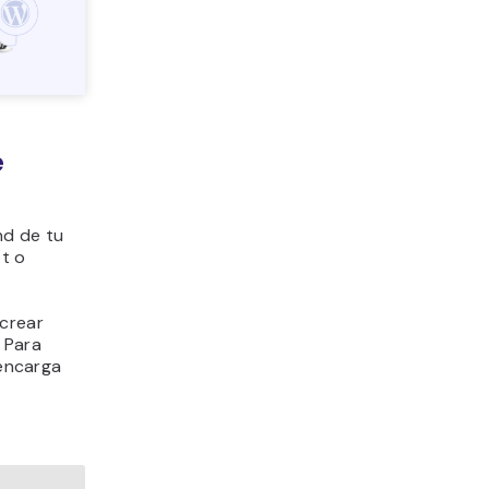
e
nd de tu
pt o
 crear
 Para
 encarga