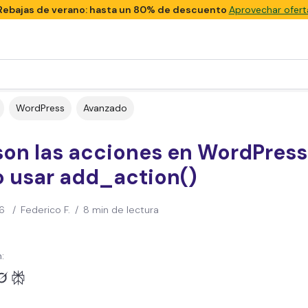
Rebajas de verano: hasta un 80% de descuento
Aprovechar ofert
WordPress
Avanzado
son las acciones en WordPress
 usar add_action()
6
/
Federico F.
/
8 min de lectura
: