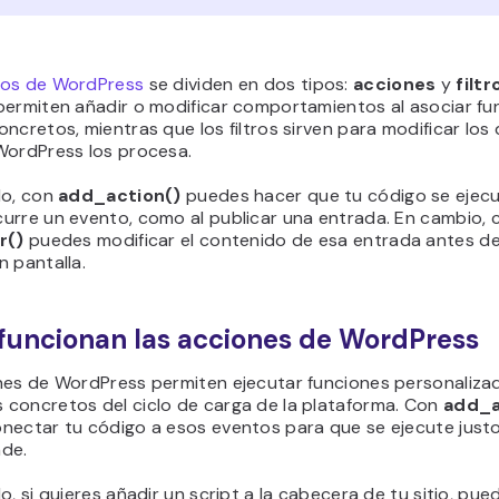
os de WordPress
se dividen en dos tipos:
acciones
y
filtr
permiten añadir o modificar comportamientos al asociar fu
ncretos, mientras que los filtros sirven para modificar los
WordPress los procesa.
lo, con
add_action()
puedes hacer que tu código se ejecu
urre un evento, como al publicar una entrada. En cambio, 
r()
puedes modificar el contenido de esa entrada antes d
 pantalla.
uncionan las acciones de WordPress
nes de WordPress permiten ejecutar funciones personaliza
concretos del ciclo de carga de la plataforma. Con
add_a
nectar tu código a esos eventos para que se ejecute jus
de.
o, si quieres añadir un script a la cabecera de tu sitio, pue