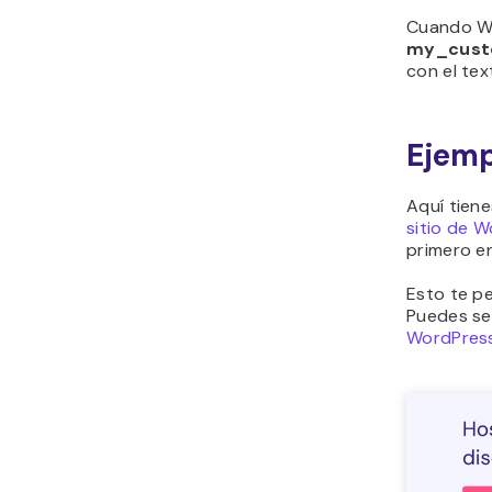
Cuando Wor
my_cust
con el tex
Ejemp
Aquí tiene
sitio de 
primero e
Esto te p
Puedes se
WordPres