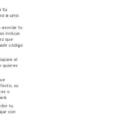
a tu
no a uno:
 asociar tu
ss incluye
vez que
adir código
ispare el
e quieres
que
fecto, su
tes o
ará.
ibir tu
ajar con