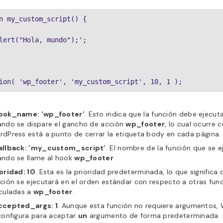
n my_custom_script() {
lert("Hola, mundo");';
ion( 'wp_footer', 'my_custom_script', 10, 1 );
ook_name: ‘wp_footer’
. Esto indica que la función debe ejecut
ando se dispare el gancho de acción
wp_footer
, lo cual ocurre 
dPress está a punto de cerrar la etiqueta body en cada página.
allback: ‘my_custom_script’
. El nombre de la función que se e
ando se llame al hook
wp_footer
.
oridad: 10
. Esta es la prioridad predeterminada, lo que significa 
ción se ejecutará en el orden estándar con respecto a otras fun
nculadas a
wp_footer
.
ccepted_args: 1
. Aunque esta función no requiere argumentos,
configura para aceptar
un
argumento de forma predeterminada.