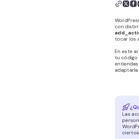
WordPress
con distin
add_acti
tocar los 
En este a
tu código
entiendas 
adaptarla 
¿Qu
Las ac
person
WordPr
cierto