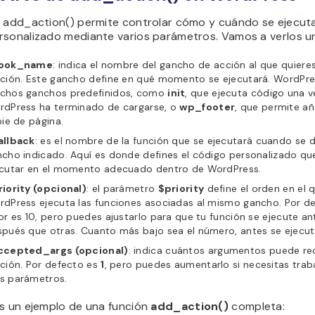
n add_action() permite controlar cómo y cuándo se ejecut
rsonalizado mediante varios parámetros. Vamos a verlos u
ook_name
: indica el nombre del gancho de acción al que quieres
ción. Este gancho define en qué momento se ejecutará. WordPre
chos ganchos predefinidos, como
init
, que ejecuta código una 
rdPress ha terminado de cargarse, o
wp_footer
, que permite añ
pie de página.
allback
: es el nombre de la función que se ejecutará cuando se d
cho indicado. Aquí es donde defines el código personalizado qu
ecutar en el momento adecuado dentro de WordPress.
iority (opcional)
: el parámetro
$priority
define el orden en el 
dPress ejecuta las funciones asociadas al mismo gancho. Por de
or es 10, pero puedes ajustarlo para que tu función se ejecute an
pués que otras. Cuanto más bajo sea el número, antes se ejecut
ccepted_args (opcional)
: indica cuántos argumentos puede rec
ción. Por defecto es
1
, pero puedes aumentarlo si necesitas trab
s parámetros.
es un ejemplo de una función
add_action()
completa: