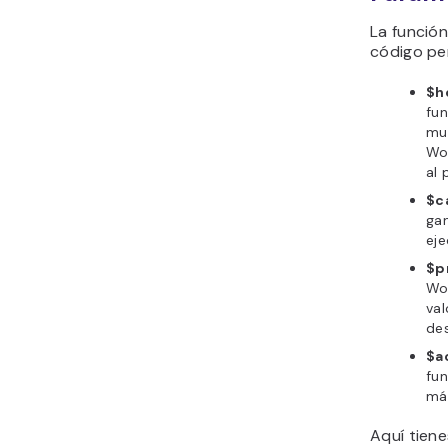
La funció
código pe
$h
fun
mu
Wo
al 
$c
gan
ej
$pr
Wor
val
des
$a
fun
má
Aquí tien