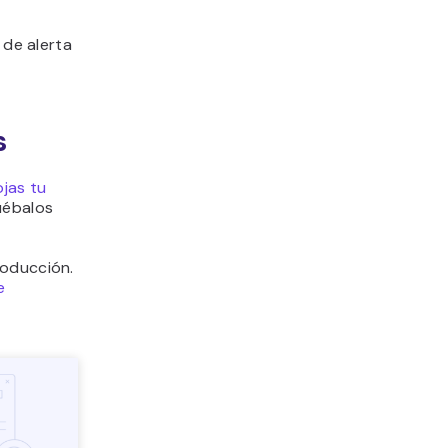
 de alerta
s
ojas tu
uébalos
roducción.
e