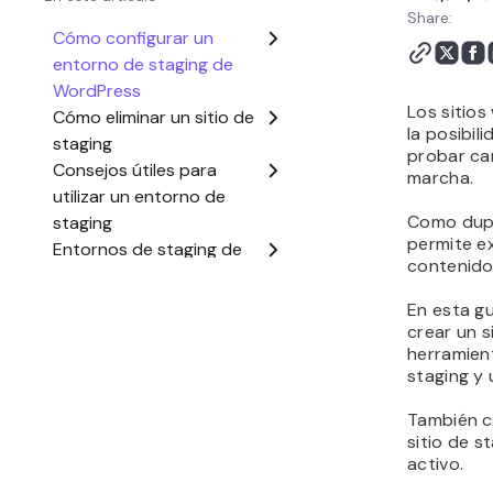
Razones para utilizar un
Share:
sitio de staging en
WordPress
Conclusión
Los sitios
Staging de WordPress -
la posibil
Preguntas frecuentes
probar ca
marcha.
Como dupl
permite ex
contenidos
En esta g
crear un s
herramien
staging y 
También co
sitio de s
activo.