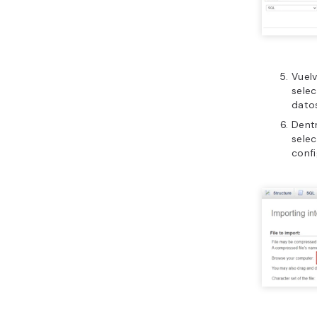
Vuelv
sele
dato
Dent
selec
conf