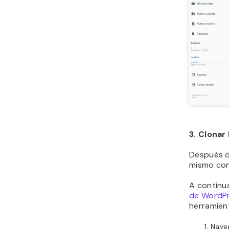
3. Clonar
Después d
mismo con
A continu
de WordP
herramien
Nave