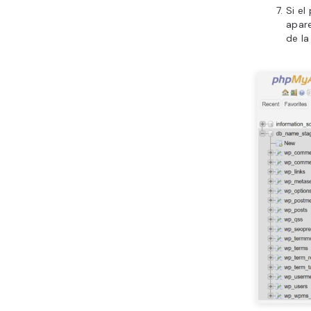
Si el
apare
de la