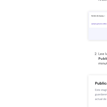
Lee l
Publ
minu