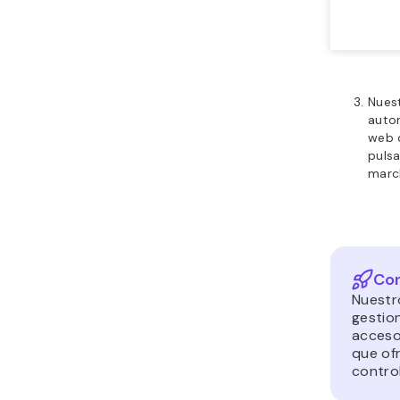
Nuest
auto
web d
puls
march
Con
Nuestr
gestio
acceso
que of
contro