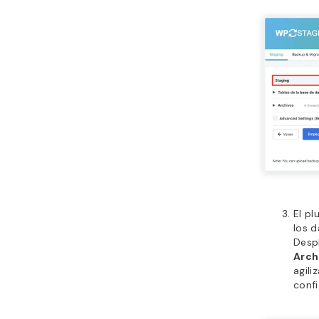
El p
los d
Desp
Arch
agili
conf