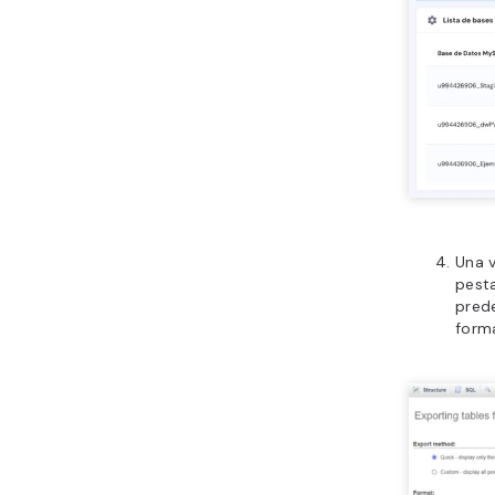
Una v
pest
pred
form