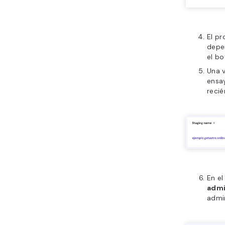
El pr
depe
el b
Una v
ensay
recié
En el
admi
admi