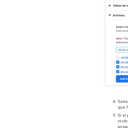
Sele
que f
Si el
recib
ensay