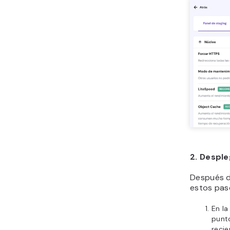
2. Desple
Después d
estos paso
En la
punto
reci