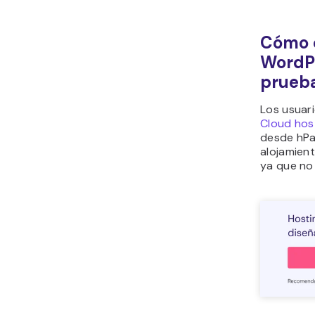
Cómo c
WordPr
prueba
Los usuari
Cloud hos
desde hPan
alojamien
ya que no 