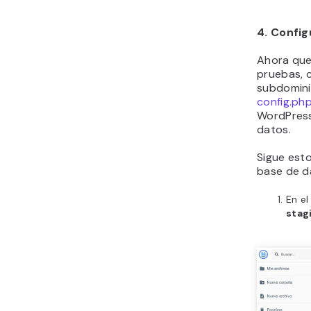
4. Config
Ahora que
pruebas, c
subdomini
config.ph
WordPress
datos.
Sigue est
base de d
En el
stag