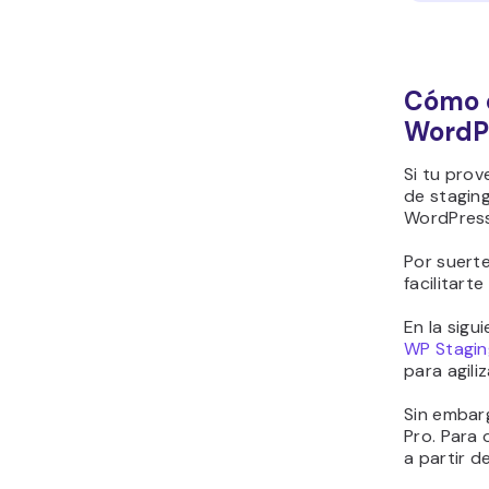
Cómo c
WordPr
Si tu pro
de stagin
WordPress 
Por suerte
facilitart
En la sigu
WP Stagin
para agili
Sin embarg
Pro. Para 
a partir d