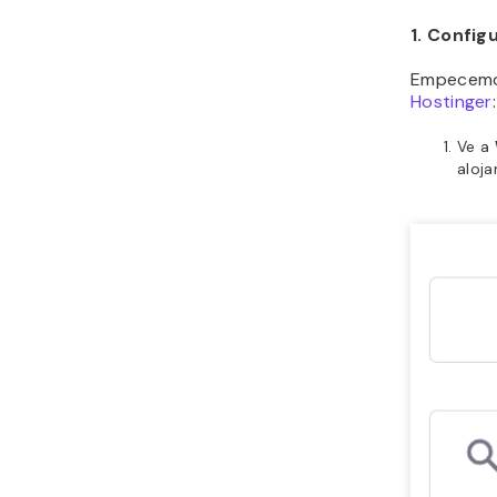
1. Configu
Empecemos
Hostinger
:
Ve a
aloja