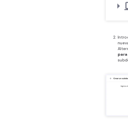
Intr
nueva
Alte
para
subd