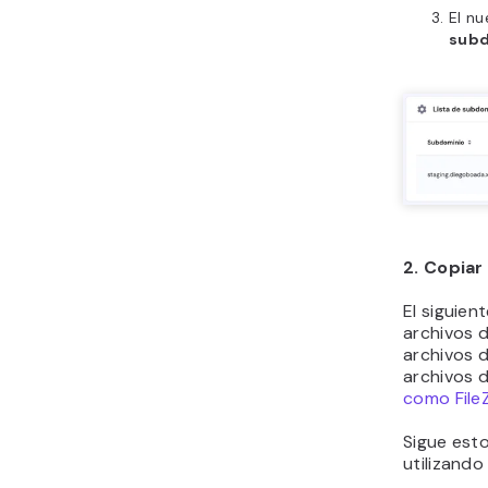
El n
subd
2. Copiar
El siguien
archivos d
archivos d
archivos 
como FileZ
Sigue esto
utilizando