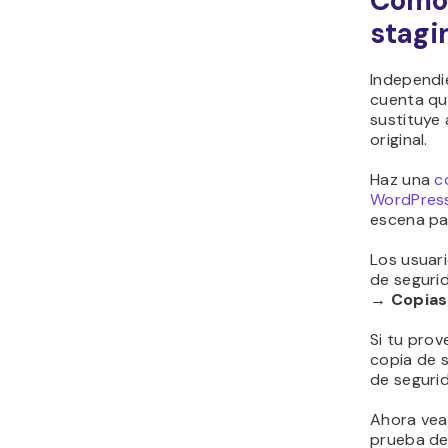
Cómo 
stagi
Independi
cuenta que
sustituye 
original.
Haz una
c
WordPres
escena par
Los usuar
de segurid
→
Copias
Si tu pro
copia de s
de seguri
Ahora vea
prueba de