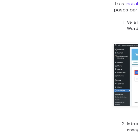
Tras
insta
pasos para
Ve a
WordP
Intro
ensa