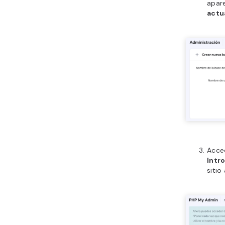
apar
actu
Acce
Intr
sitio