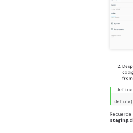
Despl
códi
from
define
define
(
Recuerda 
staging.