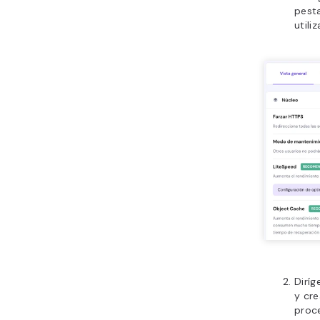
pest
utili
Diríg
y cre
proce