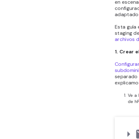
en escena
configura
adaptado q
Esta guía
staging d
archivos 
1. Crear 
Configura
subdomin
separado 
explicamo
Ve a
de hP