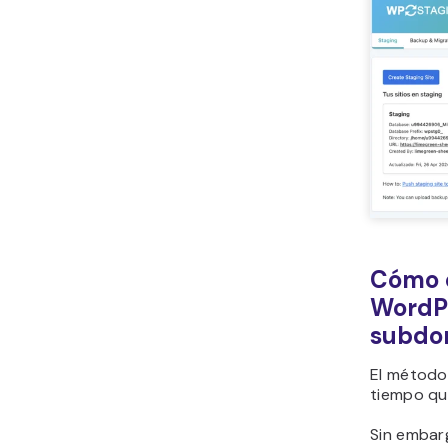
Cómo c
WordPr
subdo
El método
tiempo qu
Sin embar