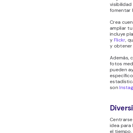
visibilida
fomentar l
Crea cuen
ampliar tu
incluye p
y
Flickr
, q
y obtener 
Además, co
fotos med
pueden ay
específico
estadísti
son
Insta
Diversi
Centrarse
idea para
el tiempo,