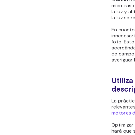
mientras q
la luz y a
la luz se r
En cuanto
innecesari
foto. Est
acercándo
de campo. 
averiguar 
Utiliz
descri
La práctic
relevante
motores d
Optimizar
hará que s