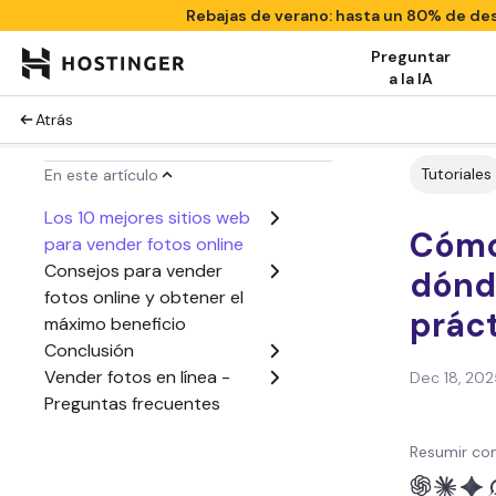
Rebajas de verano: hasta un 80% de d
Preguntar
a la IA
Atrás
Tutoriales
En este artículo
Los 10 mejores sitios web
Cómo 
para vender fotos online
Consejos para vender
dónd
fotos online y obtener el
prác
máximo beneficio
Conclusión
Vender fotos en línea -
Dec 18, 202
Preguntas frecuentes
Resumir con