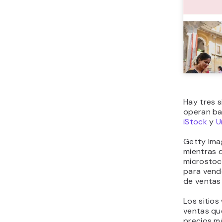
Hay tres s
operan baj
iStock
y
U
Getty Imag
mientras 
microstoc
para vende
de ventas 
Los sitios
ventas qu
precios m