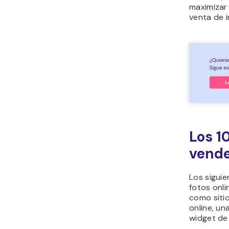
maximizar 
venta de 
Los 1
vende
Los siguie
fotos onli
como siti
online, un
widget d