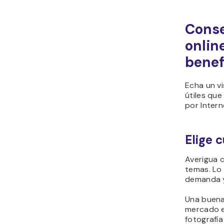
Conse
onlin
benef
Echa un v
útiles qu
por Intern
Elige 
Averigua c
temas. Lo 
demanda y
Una buena
mercado es
fotografía