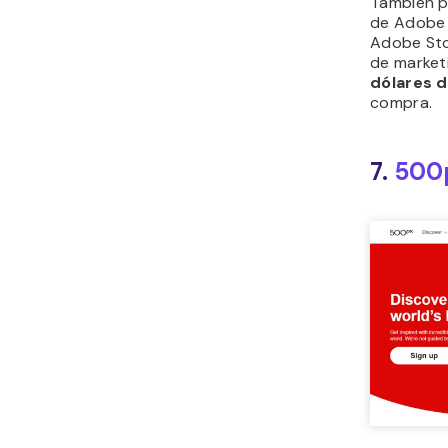
También pu
de Adobe 
Adobe Sto
de market
dólares 
compra.
7.
500