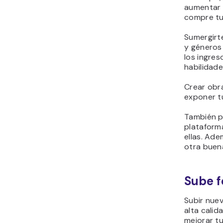
aumentar 
compre tu
Sumergirte
y géneros
los ingres
habilidade
Crear obra
exponer tu
También p
plataform
ellas. Ade
otra buena
Sube f
Subir nue
alta calid
mejorar tu