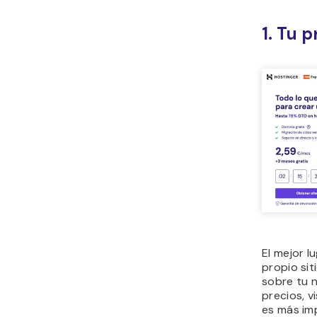
1. Tu p
El mejor l
propio sit
sobre tu n
precios, v
es más im