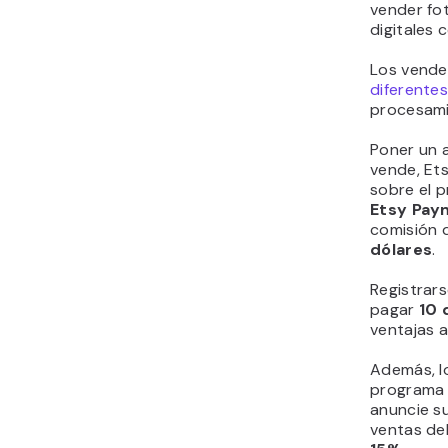
vender fo
digitales 
Los vende
diferentes
procesami
Poner un 
vende, Ets
sobre el pr
Etsy Pa
comisión 
dólares
.
Registrars
pagar
10 
ventajas a
Además, l
program
anuncie s
ventas de