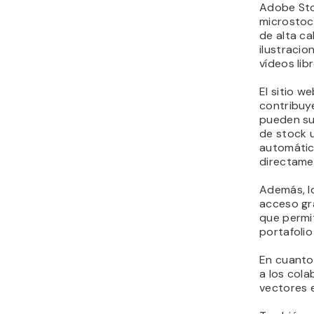
Adobe Sto
microstoc
de alta ca
ilustracion
vídeos lib
El sitio w
contribuy
pueden su
de stock u
automátic
directam
Además, l
acceso gr
que permit
portafolio
En cuanto
a los col
vectores e