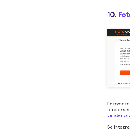
10.
Fo
Fotomoto 
ofrece se
vender pr
Se integr