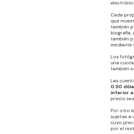
electrónic
Cada prop
que muestr
también p
biografía,
también pu
mediante 
Los fotóg
una cuota
también s
Las cuent
0.50 dól
inferior 
precio se
Por otro l
sujetas a
cuyo prec
por el res