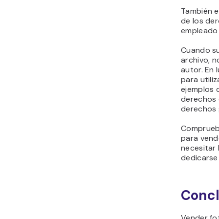
También e
de los der
empleado 
Cuando su
archivo, n
autor. En
para utili
ejemplos 
derechos 
derechos 
Comprueba
para vend
necesitar 
dedicarse 
Concl
Vender fot