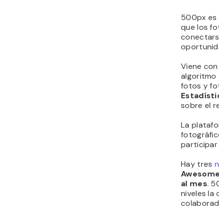
500px es 
que los fo
conectarse
oportunid
Viene con 
algoritmo
fotos y fo
Estadíst
sobre el r
La plataf
fotográfi
participar
Hay tres
n
Awesom
al mes
. 5
niveles la
colaborad