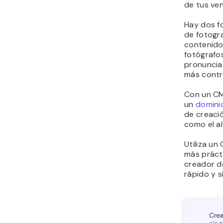
de tus ven
Hay dos f
de fotogra
contenido
fotógrafo
pronuncia
más contro
Con un CM
un
dominio
de creació
como el al
Utiliza u
más práct
creador d
rápido y s