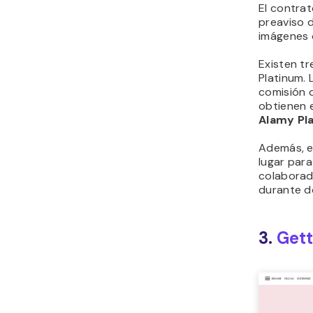
El contra
preaviso 
imágenes o
Existen t
Platinum.
comisión 
obtienen 
Alamy Pl
Además, es
lugar para
colaborad
durante d
3.
Get