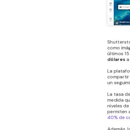
Shutterst
como imág
últimos 1
dólares
a
La platafo
compartir
un seguimi
La tasa d
medida qu
niveles de
permiten 
40% de c
Además, l