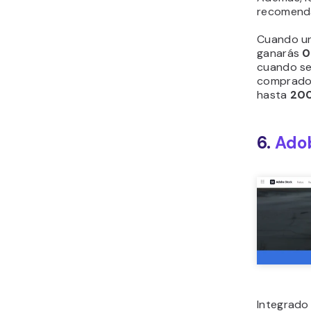
recomenda
Cuando un 
ganarás
0
cuando se
comprador
hasta
200
6.
Ado
Integrado