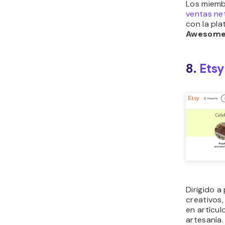
Los miem
ventas ne
con la pl
Awesom
8.
Etsy
Dirigido 
creativos,
en artícu
artesanía.