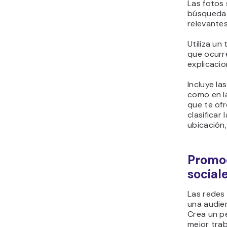
Las fotos 
búsqueda 
relevantes
Utiliza un
que ocurre
explicaci
Incluye la
como en l
que te ofr
clasificar
ubicación,
Promoc
social
Las redes
una audie
Crea un pe
mejor trab