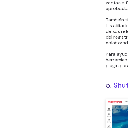
ventas y
aprobado
También t
los afiliad
de sus re
del regist
colaborad
Para ayuda
herramient
plugin pa
5.
Shut