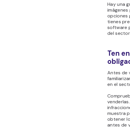
Hay una g
imágenes 
opciones
tienes pr
software
del secto
Ten en
obliga
Antes de 
familiariz
en el sect
Comprueba
venderlas.
infraccion
muestra p
obtener l
antes de 