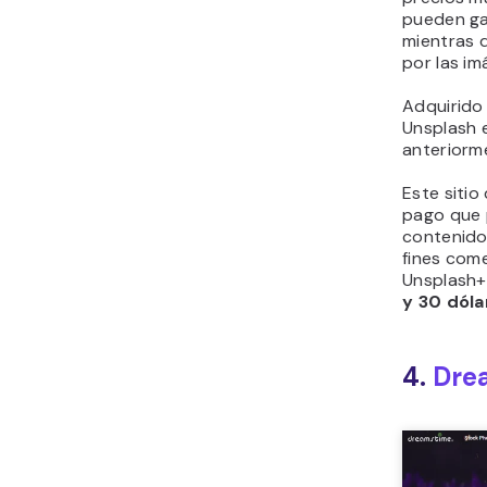
pueden ga
mientras 
por las im
Adquirido 
Unsplash e
anteriorm
Este siti
pago que 
contenido
fines com
Unsplash+
y 30 dól
4.
Dre