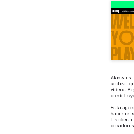
Alamy es u
archivo q
vídeos. P
contribuy
Esta agen
hacer un 
los client
creadores