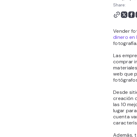
Share:
Vender fo
dinero en 
fotografía
Las empre
comprar i
materiales
web que p
fotógrafos
Desde siti
creación 
las 10 mej
lugar para
cuenta var
caracterís
Además, t