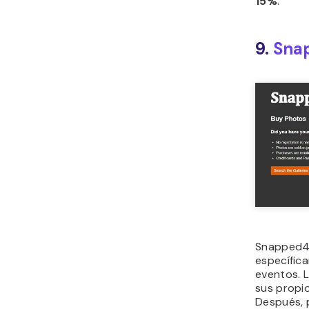
15%
.
9.
Sna
Snapped4U
específic
eventos. L
sus propi
Después, 