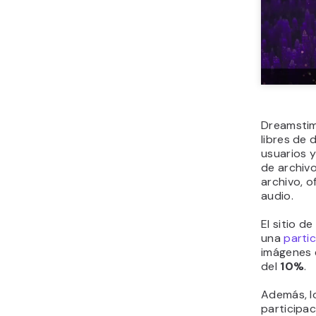
Dreamstim
libres de
usuarios y
de archiv
archivo, o
audio.
El sitio d
una
parti
imágenes e
del
10%
.
Además, l
participac