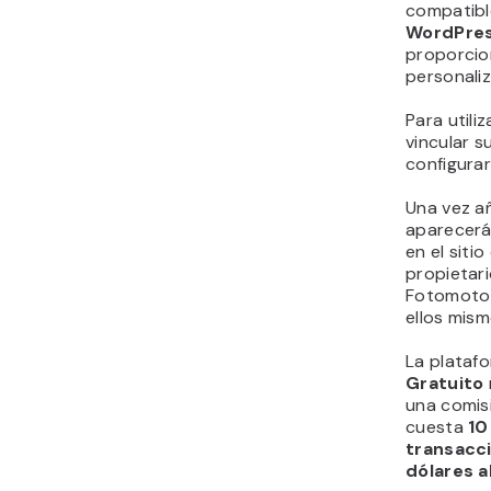
compatibl
WordPre
proporcion
personaliz
Para utili
vincular 
configurar
Una vez a
aparecer
en el sitio
propietari
Fotomoto h
ellos mism
La plataf
Gratuito
una comis
cuesta
10
transacc
dólares 