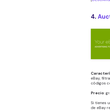
4.
Auc
Caracter
eBay, filt
códigos co
Precio
: g
Si tienes 
de eBay r