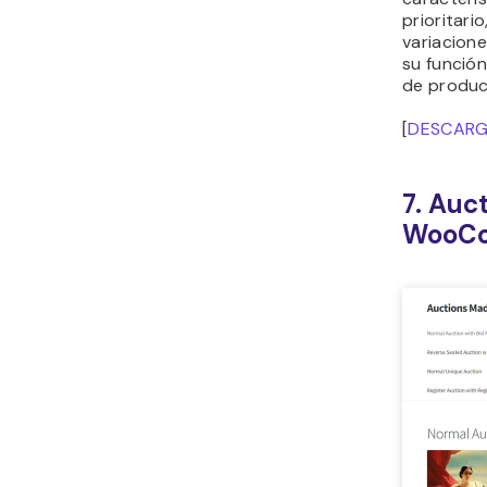
prioritari
variacion
su función
de produc
[
DESCAR
7. Auc
WooC