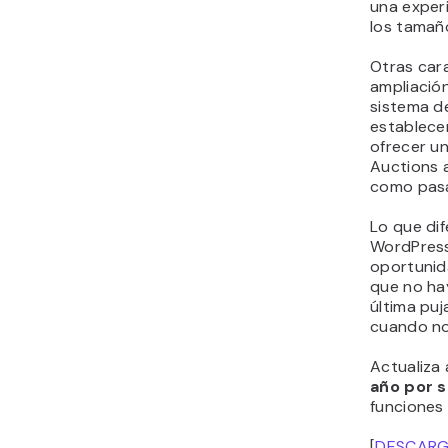
una exper
los tamaño
Otras cara
ampliación
sistema d
establecer
ofrecer u
Auctions 
como pasa
Lo que dif
WordPress
oportunid
que no ha
última puj
cuando no 
Actualiza
año por s
funciones
[
DESCAR