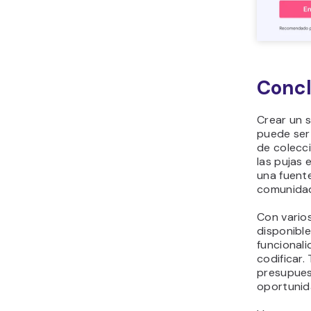
Concl
Crear un 
puede ser
de colecc
las pujas 
una fuente
comunidad
Con vario
disponible
funcionali
codificar.
presupues
oportunid