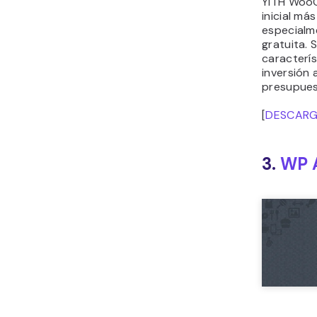
YITH WooC
inicial má
especialm
gratuita. 
caracterís
inversión 
presupues
[
DESCAR
3.
WP 