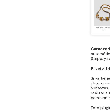
Caracter
automátic
Stripe, y
Precio
:
14
Si ya tien
plugin pu
subastas.
realizar s
comisión 
Este plug