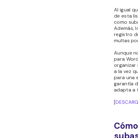
Al igual q
de esta li
como subas
Además, l
registro d
multas po
Aunque no
para Word
organizar
a la vez q
para una 
garantía d
adapta a 
[
DESCAR
Cómo 
subas