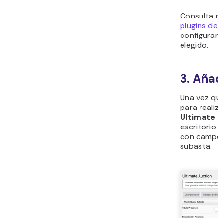
Consulta 
plugins d
configurar
elegido.
3. Aña
Una vez q
para reali
Ultimate
escritorio
con campos
subasta.