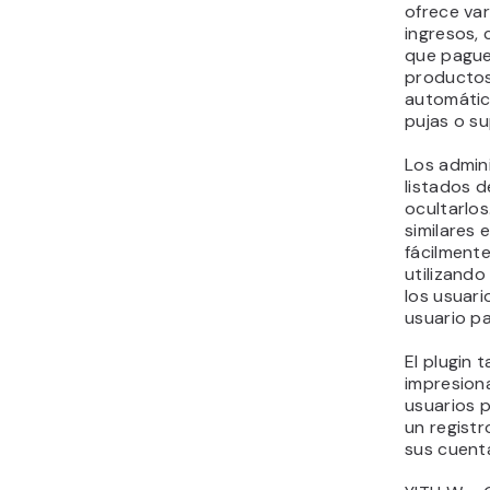
ofrece va
ingresos, 
que pague
productos
automátic
pujas o su
Los admin
listados 
ocultarlo
similares 
fácilmente
utilizand
los usuari
usuario pa
El plugin
impresiona
usuarios 
un registr
sus cuent