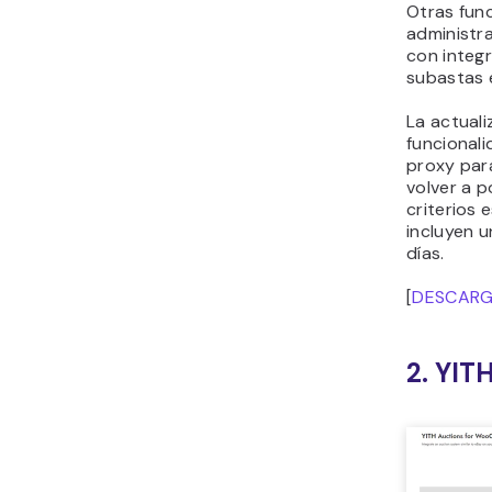
Otras fun
administr
con integr
subastas 
La actual
funcional
proxy para
volver a p
criterios 
incluyen u
días.
[
DESCAR
2. YI