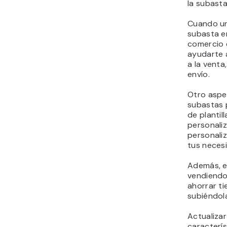
la subast
Cuando un
subasta en
comercio
ayudarte a
a la venta
envío.
Otro aspe
subastas 
de planti
personaliz
personali
tus neces
Además, e
vendiendo 
ahorrar t
subiéndola
Actualiza
caracterí