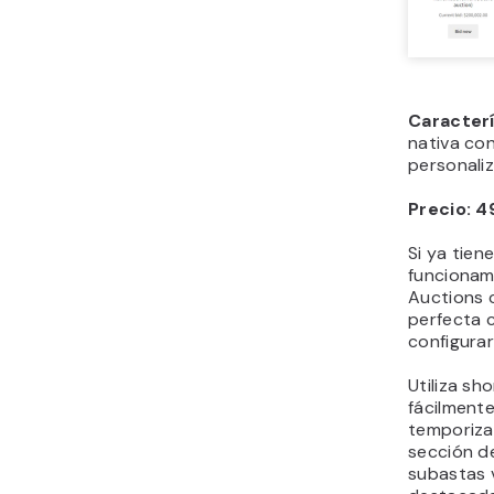
Caracter
nativa c
personali
Precio: 4
Si ya tie
funcionam
Auctions 
perfecta 
configura
Utiliza sh
fácilment
temporiza
sección d
subastas 