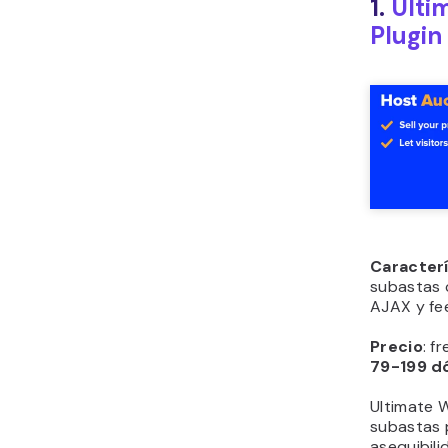
1.
Ulti
Plugin
Caracter
subastas 
AJAX y fe
Precio
: f
79-199 dó
Ultimate W
subastas 
asequibili