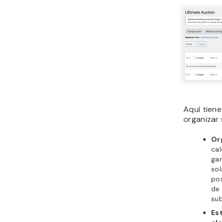
Aquí tien
organizar
Org
cal
gar
sol
pos
de
sub
Es