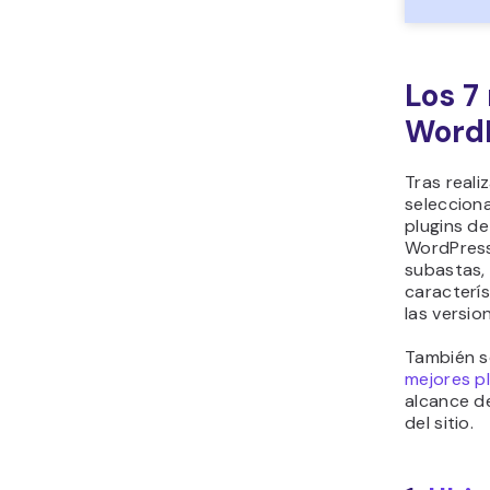
Los 7
WordP
Tras real
seleccion
plugins d
WordPress.
subastas,
caracterís
las versi
También s
mejores p
alcance de
del sitio.