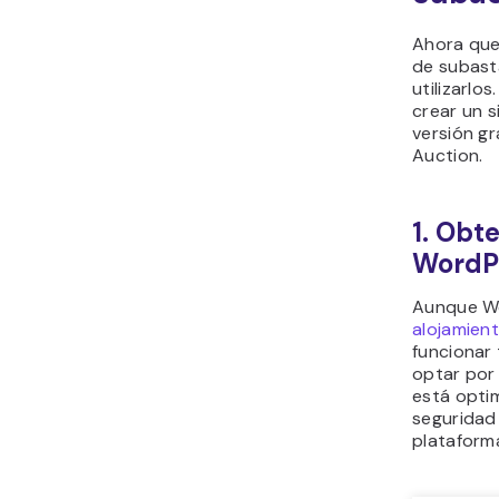
Ahora que
de subast
utilizarlo
crear un s
versión gr
Auction.
1. Obt
WordP
Aunque Wo
alojamien
funcionar 
optar por
está opti
seguridad 
plataform