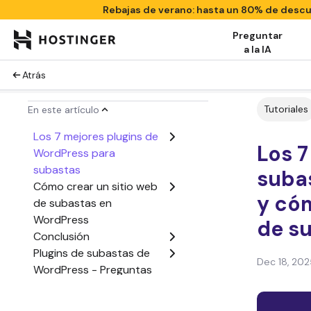
Rebajas de verano: hasta un 80% de desc
Preguntar
a la IA
Atrás
Tutoriales
En este artículo
Los 7 mejores plugins de
Los 7
WordPress para
subastas
suba
Cómo crear un sitio web
y cóm
de subastas en
WordPress
de s
Conclusión
Plugins de subastas de
Dec 18, 202
WordPress - Preguntas
frecuentes