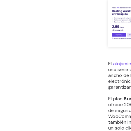
El
alojami
una serie 
ancho de 
electrónic
garantizar
El plan
Bu
ofrece 20
de segurid
WooCommer
también i
un solo cl