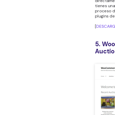
directamen
tienes una
proceso d
plugins de
[
DESCAR
5. Wo
Auctio