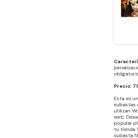
Caracter
penalizaci
obligatori
Precio: 7
Esta es un
subastas 
utilizan 
web. Desa
popular p
tu tienda
subasta fá