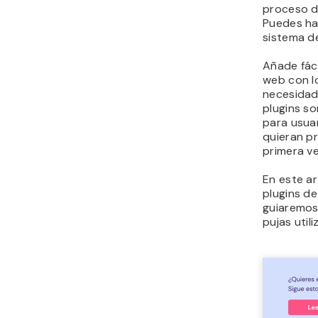
proceso d
Puedes ha
sistema d
Añade fáci
web con lo
necesidad
plugins so
para usua
quieran p
primera ve
En este ar
plugins d
guiaremos
pujas util