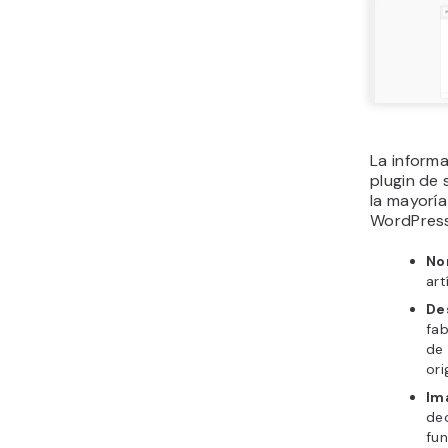
La informa
plugin de 
la mayoría
WordPress 
No
art
De
fab
de 
ori
Im
dec
fun