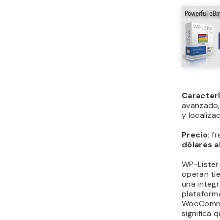
Caracter
avanzado,
y localiza
Precio:
fr
dólares a
WP-Lister
operan t
una integ
plataforma
WooCommer
significa