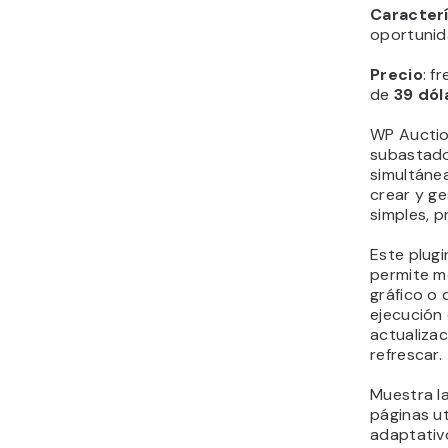
Caracter
oportunid
Precio
: f
de
39 dóla
WP Auction
subastado
simultánea
crear y g
simples, p
Este plug
permite m
gráfico o 
ejecución
actualizac
refrescar.
Muestra l
páginas ut
adaptativ