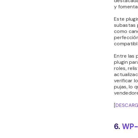
destacada
y fomentar
Este plugi
subastas 
como canc
perfecció
compatib
Entre las 
plugin par
roles, rel
actualiza
verificar 
pujas, lo 
vendedore
[
DESCAR
6.
WP-