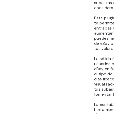
subastas 
considera 
Este plug
te permit
entradas 
aumentand
puedes mo
de eBay po
tus valora
La sólida 
usuarios 
eBay en fu
el tipo d
clasificac
visualiza
tus subas
fomentar l
Lamentabl
herramient