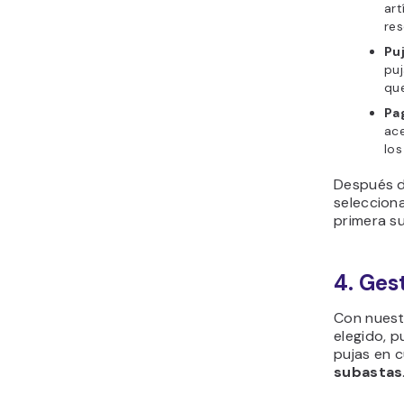
art
res
Puj
puj
que
Pa
ace
los
Después de
seleccion
primera s
4. Ges
Con nuest
elegido, p
pujas en 
subastas