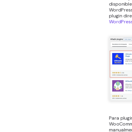
disponible
WordPress
plugin di
WordPres
Para plug
WooCommer
manualmen