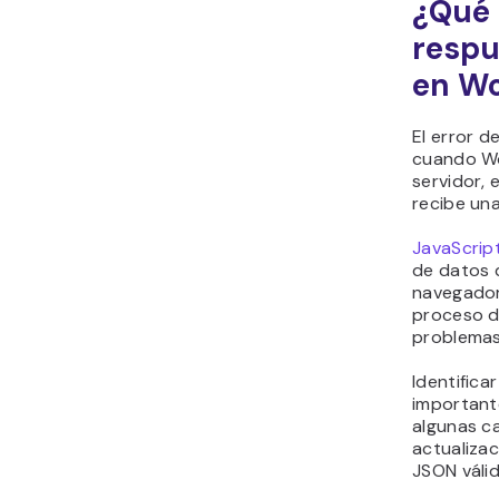
¿Qué 
respu
en W
El error 
cuando Wo
servidor,
recibe una
JavaScrip
de datos 
navegador 
proceso d
problemas 
Identifica
importante
algunas ca
actualiza
JSON válid