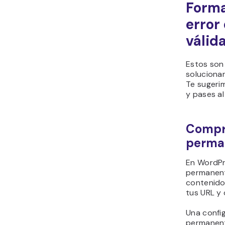
Forma
error
válid
Estos son 
solucionar
Te sugeri
y pases al
Compru
permal
En WordPr
permanent
contenidos
tus URL y
Una config
permanent