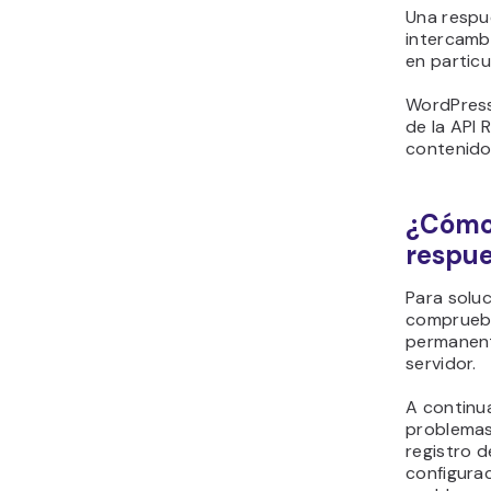
Una respu
intercambi
en particu
WordPress
de la API
contenido
¿Cómo 
respu
Para soluc
comprueba 
permanente
servidor.
A continua
problemas,
registro d
configurac