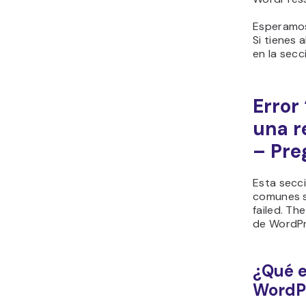
Esperamos 
Si tienes 
en la secc
Error
una r
– Pre
Esta secc
comunes s
failed. Th
de WordP
¿Qué e
WordP