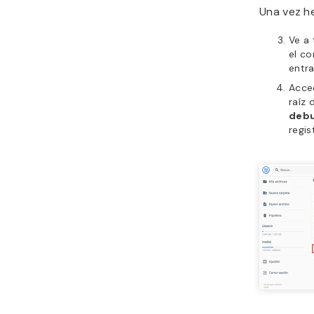
Una vez h
Ve a 
el co
entra
Acce
raíz 
debu
regis