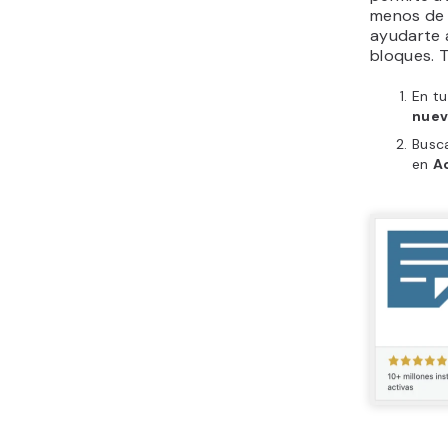
menos de 
ayudarte a
bloques. 
En tu
nue
Busca
en
A