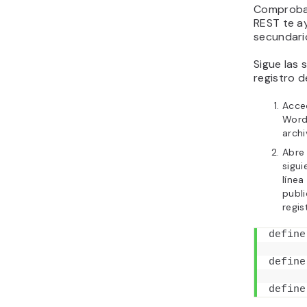
Comprobar
REST te ay
secundari
Sigue las 
registro d
Acced
Word
archi
Abre
sigui
línea
publi
regis
define
define
define