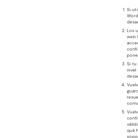
Si ut
Wordf
desa
Los u
web 
acced
conf
pone
Si tu
nivel
desac
Vuelv
guard
resue
como
Vuelv
confi
válid
qué 
sopo