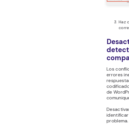
Haz c
corre
Desact
detect
compat
Los confli
errores i
respuesta 
codificado
de WordPr
comunique
Desactiva
identifica
problema.