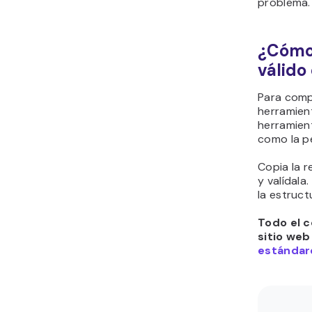
problema.
¿Cómo
válido
Para compr
herramien
herramien
como la 
Copia la 
y valídala
la estruct
Todo el c
sitio web
estándare