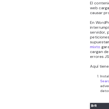
El conten
web carga
causar pr
En WordPr
interrumpi
servidor,
peticione
supuesta
mixto
gara
cargan de
errores J
Aquí tienes
Inst
Sear
adve
datos