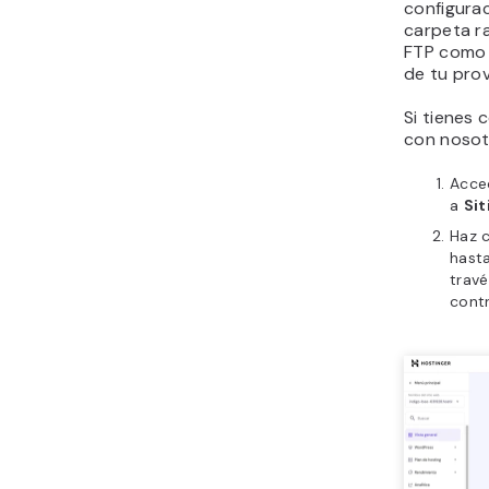
configurac
carpeta ra
FTP com
de tu pro
Si tienes 
con nosotr
Acce
a
Sit
Haz c
hast
travé
contr