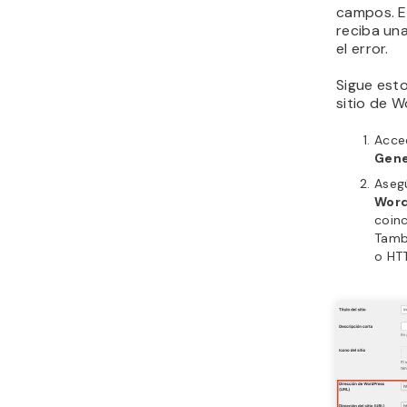
campos. E
reciba un
el error.
Sigue esto
sitio de W
Acced
Gene
Aseg
Word
coinc
Tambi
o HT