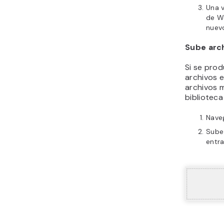
Una v
de Wo
nuevo
Sube arc
Si se prod
archivos e
archivos m
bibliotec
Nave
Sube 
entra