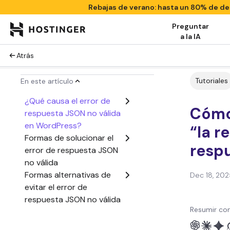
Rebajas de verano: hasta un 80% de 
Preguntar
a la IA
Atrás
Tutoriales
En este artículo
¿Qué causa el error de
Cómo 
respuesta JSON no válida
en WordPress?
“la r
Formas de solucionar el
respu
error de respuesta JSON
no válida
Formas alternativas de
Dec 18, 202
evitar el error de
respuesta JSON no válida
Resumir con
Conclusión
Error “La respuesta no es