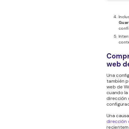
Inclu
Guar
conf
Inten
conte
Compru
web d
Una config
también p
web de Wo
cuando la
dirección 
configura
Una caus
dirección
recientem