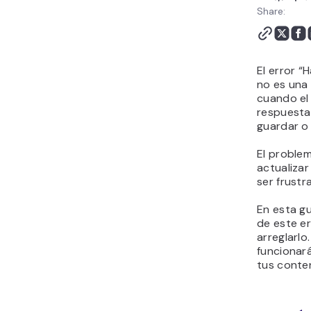
una respuesta JSON
Share:
válida” - Preguntas
frecuentes
El error “
no es una 
cuando el
respuesta 
guardar o
El proble
actualizar
ser frustr
En esta g
de este e
arreglarlo.
funcionar
tus conte