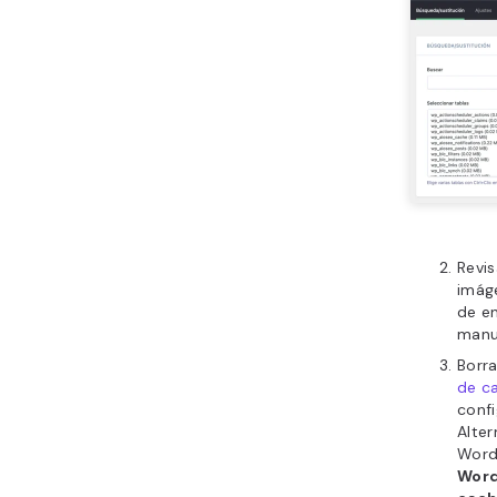
Revis
imág
de en
manu
Borra
de c
confi
Alter
Word
Word