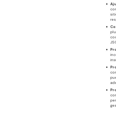
Aju
con
sit
re
Co
plu
cod
JS
Pr
inc
ins
Pr
co
pu
ad
Pr
con
pe
ges