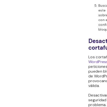
Busca
este 
sobr
con e
confi
bloq
Desact
cortaf
Los corta
WordPres
peticione
pueden blo
de WordPr
provocand
válida.
Desactiva
seguridad 
problema.