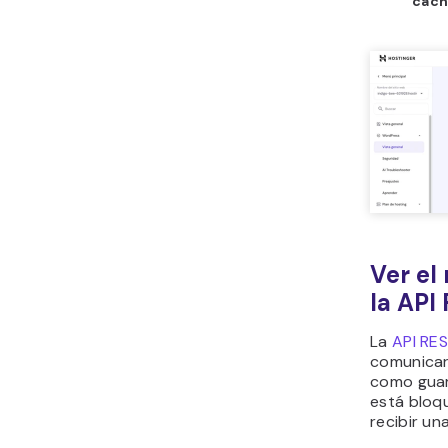
cac
Ver el
la API
La
API RE
comunicars
como guard
está bloq
recibir un