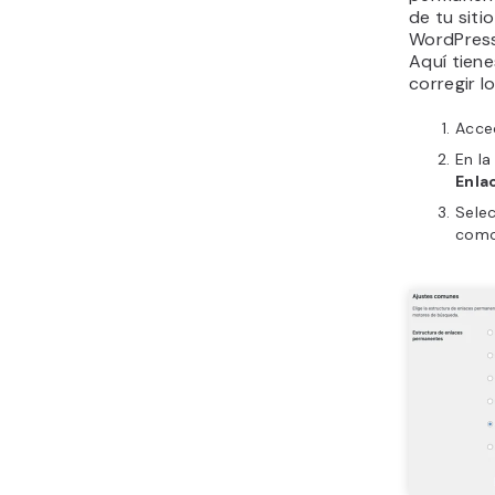
de tu sit
WordPress
Aquí tien
corregir l
Acce
En la
Enla
Selec
com