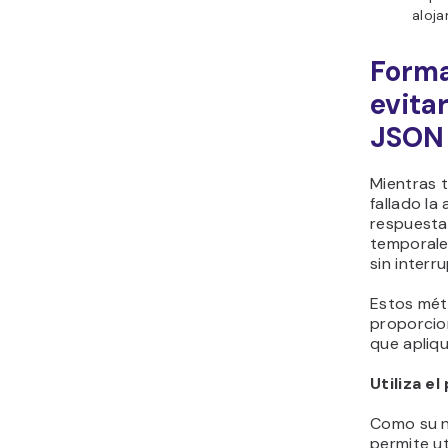
aloj
Forma
evita
JSON 
Mientras t
fallado la
respuesta 
temporale
sin interr
Estos mét
proporcio
que apliq
Utiliza el
Como su no
permite ut