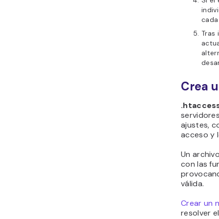
indiv
cada 
Tras 
actua
alter
desar
Crea u
.htacces
servidores
ajustes, c
acceso y 
Un archiv
con las f
provocand
válida.
Crear un 
resolver e