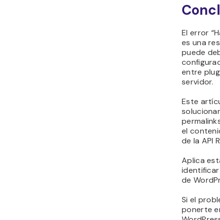
Concl
El error “
es una re
puede deb
configurac
entre plug
servidor.
Este artí
soluciona
permalinks
el conteni
de la API 
Aplica es
identifica
de WordPr
Si el prob
ponerte e
WordPress