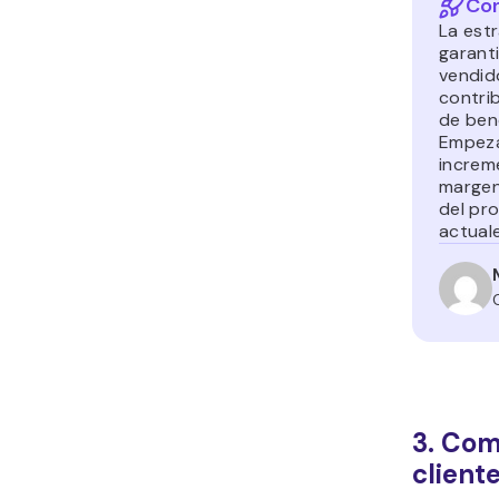
Con
La est
garant
vendid
contri
de ben
Empeza
increm
margen 
del pr
actual
3. Com
client