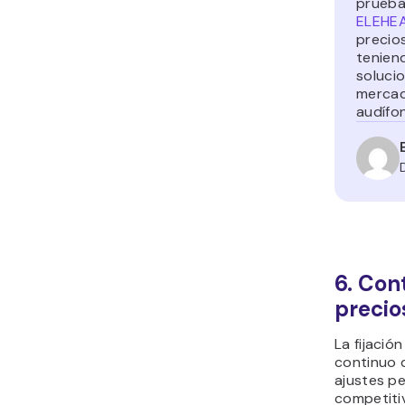
prueba 
ELEHE
precios
tenien
soluci
mercad
audífo
6. Cont
precio
La fijació
continuo 
ajustes pe
competitiv