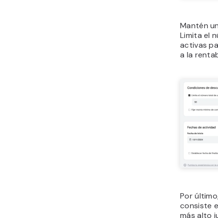
Mantén un
Limita el 
activas p
a la renta
Por último,
consiste e
más alto j