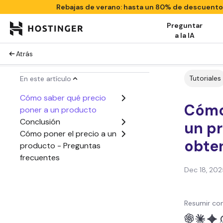
Rebajas de verano: hasta un 80% de descuent
Preguntar
a la IA
Atrás
Tutoriales
En este artículo
Cómo saber qué precio
Cómo
poner a un producto
Conclusión
un p
Cómo poner el precio a un
obten
producto - Preguntas
frecuentes
Dec 18, 202
Resumir con