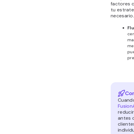
factores 
tu estrat
necesario.
Fl
cer
man
med
pue
pre
Con
Cuando
Fusion
reduci
antes d
cliente
individ