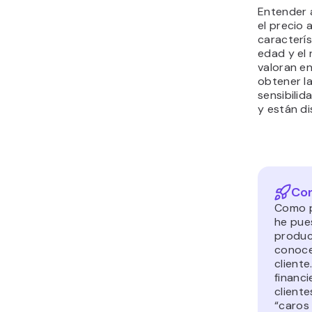
Entender a
el precio 
caracterí
edad y el 
valoran en
obtener la
sensibilid
y están d
Con
Como p
he pue
produc
conocer
cliente
financi
client
“caros 