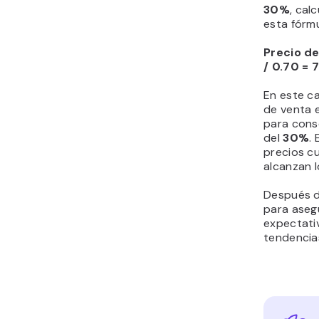
30%
, cal
esta fórmu
Precio de
/ 0.70 = 
En este ca
de venta
para cons
del
30%
.
precios c
alcanzan l
Después de
para asegu
expectativ
tendencia