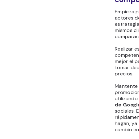
Empieza po
actores d
estrategia
mismos cl
comparan 
Realizar e
competenc
mejor el 
tomar dec
precios.
Mantente a
promocion
utilizand
de Goog
sociales. 
rápidamen
hagan, ya
cambio en 