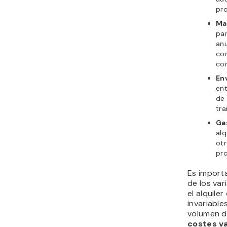
pro
Ma
pa
anu
con
co
En
en
de 
tra
Ga
alq
otr
pr
Es importa
de los var
el alquile
invariabl
volumen d
costes va