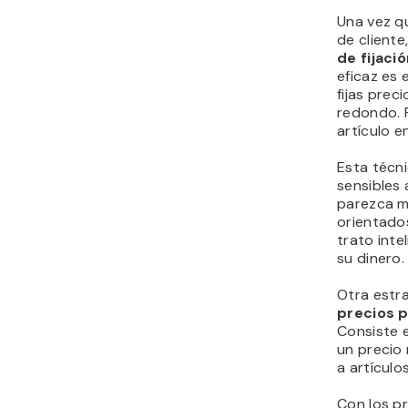
Una vez qu
de cliente
de fijaci
eficaz es 
fijas prec
redondo. P
artículo e
Esta técni
sensibles 
parezca má
orientados
trato inte
su dinero.
Otra estra
precios 
Consiste 
un precio
a artículos
Con los p