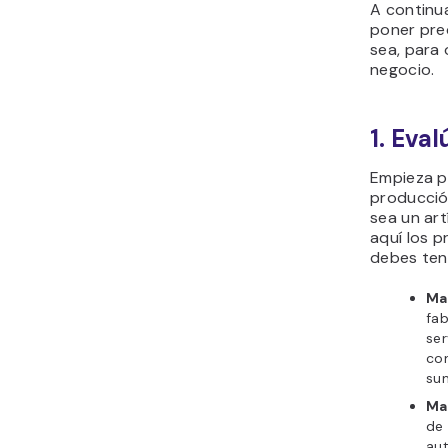
A continu
poner prec
sea, para 
negocio.
1. Eval
Empieza p
producció
sea un art
aquí los p
debes ten
Ma
fab
ser
com
sum
Ma
de 
au