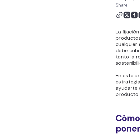
Share:
La fijación
productos
cualquier
debe cubri
tanto la r
sostenibil
En este a
estrategi
ayudarte a
producto 
Cómo 
poner