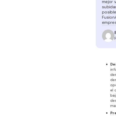
mejor v
subida
posible
Fusion
empres
De
inf
dem
de
opo
el 
ba
de
man
Pr