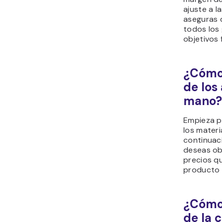
ajuste a l
aseguras 
todos los
objetivos 
¿Cómo 
de los
mano?
Empieza po
los materi
continuaci
deseas ob
precios qu
producto 
¿Cómo 
de la 