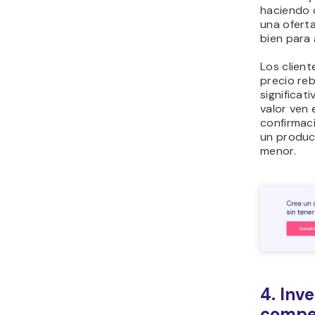
haciendo 
una oferta
bien para 
Los client
precio re
significat
valor ven
confirmac
un produc
menor.
4. Inve
compe