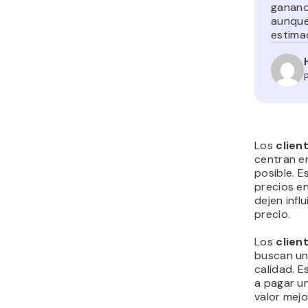
gananc
aunque
estima
Los
client
centran e
posible. 
precios en
dejen infl
precio.
Los
client
buscan un 
calidad. E
a pagar un
valor mejo