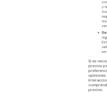
co
y l
tus
seg
re
ca
Da
reg
Es
val
ser
Si es nece
precios pa
preferenci
opiniones
interaccio
comprende
precios.