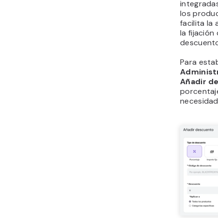
integradas
los produ
facilita l
la fijació
descuento
Para estab
Administ
Añadir d
porcentaje
necesidad