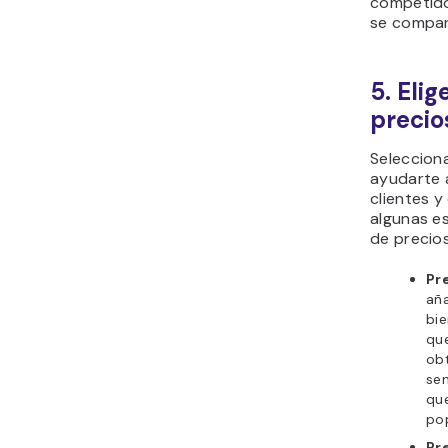
competido
se compar
5. Eli
precio
Seleccion
ayudarte a
clientes y
algunas es
de precios
Pr
aña
bie
que
ob
sen
que
po
Pr