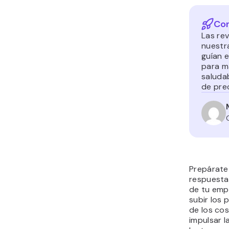
Con
Las rev
nuestr
guían e
para m
saluda
de pre
Prepárate 
respuesta
de tu empr
subir los 
de los co
impulsar l