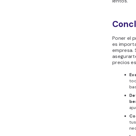
lentos.
Concl
Poner el 
es importa
empresa. 
asegurart
precios es
Eva
tod
bas
De
be
aju
Co
tus
nec