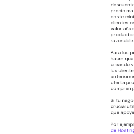
descuento,
precio ma
coste míni
clientes o
valor aña
productos
razonable
Para los 
hacer que 
creando v
los clien
anteriorm
oferta pr
compren po
Si tu nego
crucial ut
que apoye
Por ejempl
de Hostin