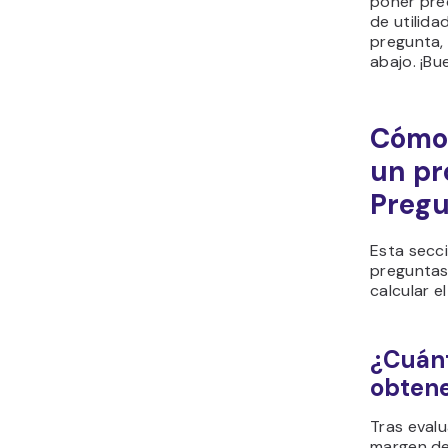
poner pre
de utilida
pregunta, 
abajo. ¡Bu
Cómo 
un pr
Pregu
Esta secc
pregunta
calcular e
¿Cuánt
obtene
Tras evalu
margen de