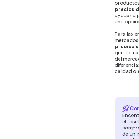
productos 
precios 
ayudar a 
una opció
Para las 
mercados 
precios 
que te man
del merca
diferenci
calidad o e
Con
Encont
el resu
compre
de un 