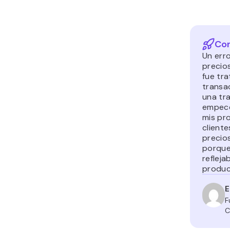
Con
Un err
precio
fue tr
transa
una tr
empecé
mis pr
cliente
precio
porque
refleja
produc
E
F
C