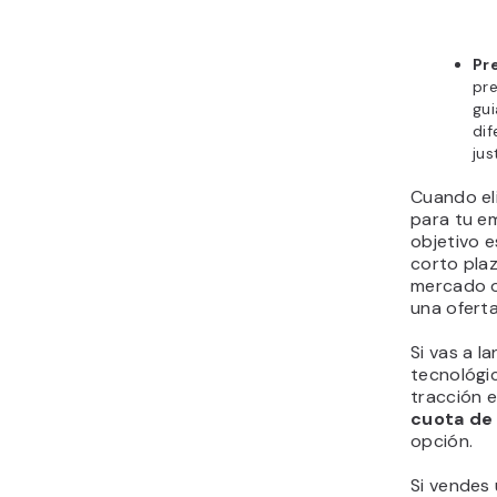
Pr
pr
gui
dif
jus
Cuando eli
para tu em
objetivo e
corto pla
mercado o
una ofert
Si vas a l
tecnológi
tracción e
cuota d
opción.
Si vendes