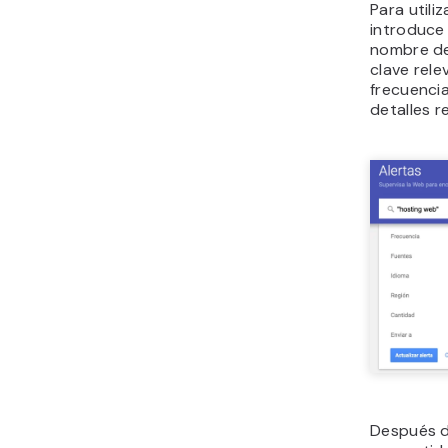
Para utili
introduce 
nombre de
clave rele
frecuencia
detalles r
Después d