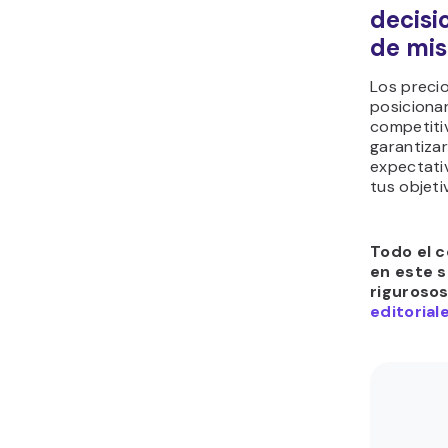
decisi
de mis
Los preci
posiciona
competiti
garantizar
expectativ
tus objeti
Todo el c
en este s
riguroso
editorial