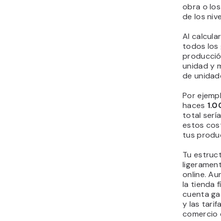
obra o los
de los niv
Al calcula
todos los
producció
unidad y m
de unidad
Por ejempl
haces
1.0
total serí
estos cost
tus produ
Tu estruct
ligerament
online. Au
la tienda 
cuenta ga
y las tari
comercio 