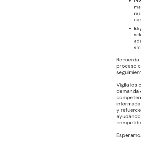
In
ma
res
co
Eli
sel
ada
emp
Recuerda q
proceso c
seguimient
Vigila los
demanda d
competenc
informada
y refuerc
ayudándol
competiti
Esperamos