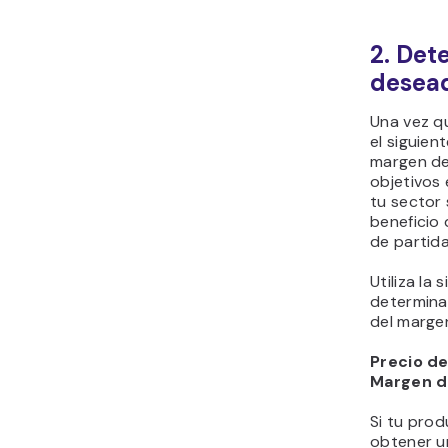
2. Det
desea
Una vez q
el siguien
margen de 
objetivos 
tu sector
beneficio 
de partida
Utiliza la
determinar
del marge
Precio de
Margen d
Si tu pro
obtener u