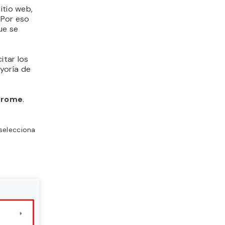
itio web,
 Por eso
ue se
itar los
ayoría de
hrome
.
 selecciona