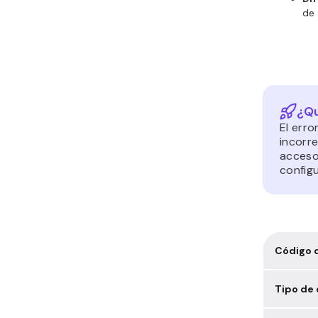
de 
¿Qu
El err
incorr
acceso
config
Código d
Tipo de 