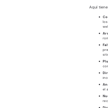
Aquí tiene
Co
los
web
Ar
rom
Fal
pre
sit
Pl
con
Dir
inc
An
el 
Nu
rec
Dir