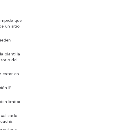
impide que
e un sitio
pueden
a plantilla
torio del
 estar en
ión IP
den limitar
tualizado
 caché.
irectorio