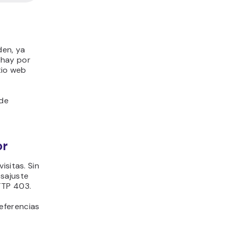
den, ya
 hay por
tio web
 de
or
isitas. Sin
esajuste
HTTP 403.
eferencias