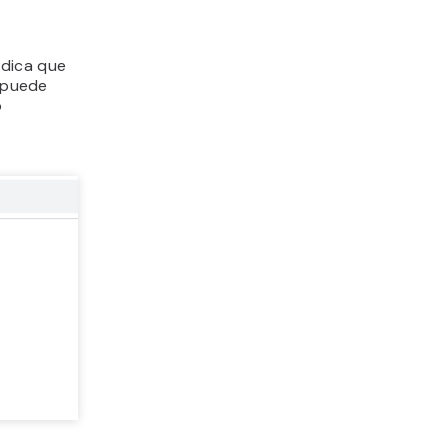
ndica que
o puede
o