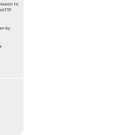
ission to
erHTTP
en by
e