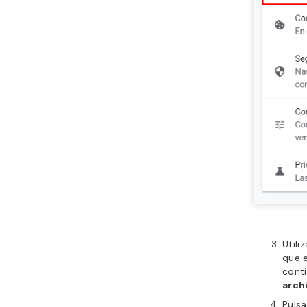
Utili
que e
cont
arch
Puls