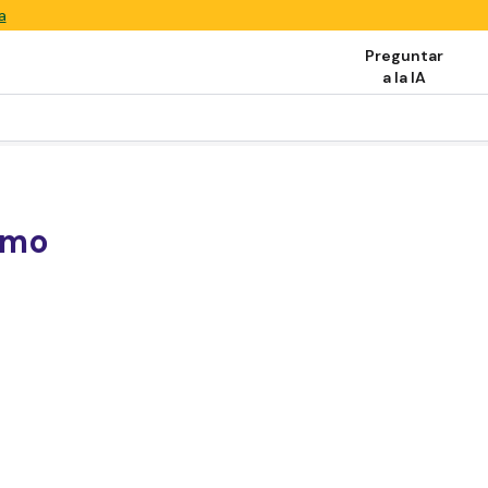
a
Preguntar
a la IA
ómo