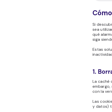
Cómo 
Si descub
sea utiliz
qué alarma
siga siend
Estas solu
inactivida
1. Bor
La caché d
embargo, 
con la ve
Las cooki
y datos) t