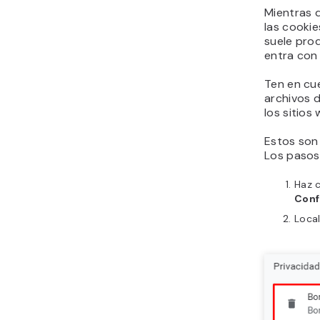
Mientras q
las cookie
suele prod
entra con 
Ten en cue
archivos d
los sitios
Estos son 
Los pasos 
Haz c
Conf
Loca