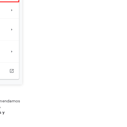
ecomendamos
A
 y