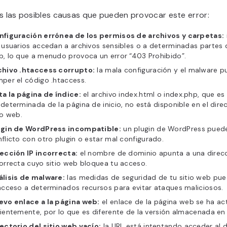
s las posibles causas que pueden provocar este error:
nfiguración errónea de los permisos de archivos y carpetas:
 usuarios accedan a archivos sensibles o a determinadas partes d
, lo que a menudo provoca un error “403 Prohibido”.
chivo .htaccess corrupto:
la mala configuración y el malware 
per el código .htaccess.
ta la página de índice:
el archivo index.html o index.php, que es l
determinada de la página de inicio, no está disponible en el direc
io web.
ugin de WordPress incompatible:
un plugin de WordPress puede
flicto con otro plugin o estar mal configurado.
ección IP incorrecta:
el nombre de dominio apunta a una direcc
orrecta cuyo sitio web bloquea tu acceso.
álisis de malware:
las medidas de seguridad de tu sitio web pue
acceso a determinados recursos para evitar ataques maliciosos.
evo enlace a la página web:
el enlace de la página web se ha ac
ientemente, por lo que es diferente de la versión almacenada en
ectorio del sitio web vacío:
la URL está intentando acceder al d