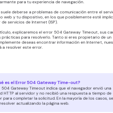
larmante para tu experiencia de navegación.
r suele deberse a problemas de comunicación entre el serv
itio web y tu dispositivo, en los que posiblemente esté impli
de servicios de Internet (ISP).
rtículo, explicaremos el error 504 Gateway Timeout, sus ca
 prácticas para resolverlo. Tanto si eres propietario de un
implemente deseas encontrar información en Internet, nues
 a resolver este error.
é es el Error 504 Gateway Time-out?
or 504 Gateway Timeout indica que el navegador envió una
ud HTTP al servidor y no recibió una respuesta a tiempo de
r para completar la solicitud. En la mayoría de los casos, s
resolver actualizando la página web.