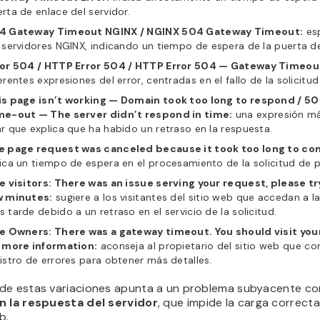
rta de enlace del servidor.
4 Gateway Timeout NGINX / NGINX 504 Gateway Timeout:
esp
 servidores NGINX, indicando un tiempo de espera de la puerta d
ror 504 / HTTP Error 504 / HTTP Error 504 — Gateway Timeou
erentes expresiones del error, centradas en el fallo de la solicitud
is page isn’t working — Domain took too long to respond / 5
me-out — The server didn’t respond in time:
una expresión má
r que explica que ha habido un retraso en la respuesta.
e page request was canceled because it took too long to co
ica un tiempo de espera en el procesamiento de la solicitud de p
e visitors: There was an issue serving your request, please try
w minutes:
sugiere a los visitantes del sitio web que accedan a l
 tarde debido a un retraso en el servicio de la solicitud.
te Owners: There was a gateway timeout. You should visit your
r more information:
aconseja al propietario del sitio web que c
istro de errores para obtener más detalles.
de estas variaciones apunta a un problema subyacente co
n la respuesta del servidor
, que impide la carga correct
b.