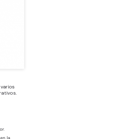
varios
ativos.
or.
en la