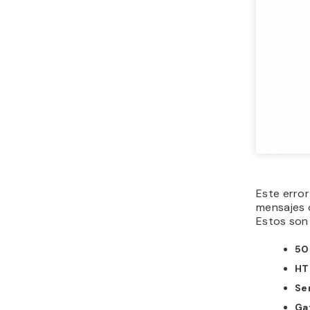
Este erro
mensajes 
Estos son
50
HT
Se
Ga