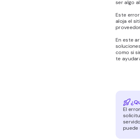
ser algo a
Este erro
aloja el s
proveedor 
En este a
soluciones
como si s
te ayudará
¿Qu
El err
solicit
servido
puede 