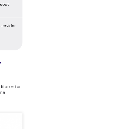
meout
servidor
y
diferentes
ema