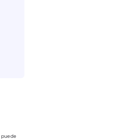
, puede