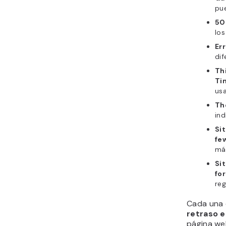
pue
50
los
Er
dif
Th
Ti
usa
Th
ind
Sit
fe
más
Si
fo
reg
Cada una 
retraso e
página we