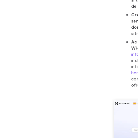
de 
Cr
sen
dom
sit
Act
WH
in
inc
in
he
co
ofr