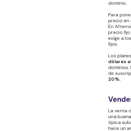
dominio.
Para poner
precio en 
En Aftern
precio fij
exige a l
fijos.
Los plane
dólares a
dominios.
de suscrip
20%.
Vender
La venta d
una buena
típica sub
hace un an