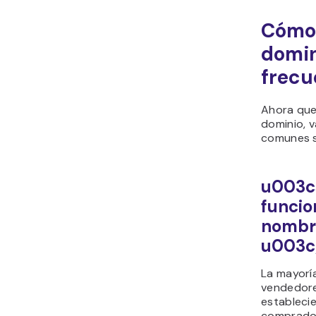
Cómo
domin
frecu
Ahora que
dominio, 
comunes s
u003c
funcio
nombr
u003c
La mayorí
vendedore
establecie
comprador