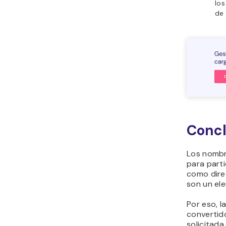
los
de
Concl
Los nombr
para part
como dire
son un el
Por eso, 
convertid
solicitada