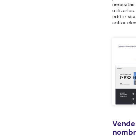
necesitas
utilizarla
editor vis
soltar ele
Vender
nombr