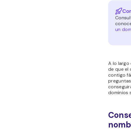
Con
Consul
conoce
un dom
A lo largo
de que el
contigo f
preguntas
conseguir
dominios s
Conse
nombr