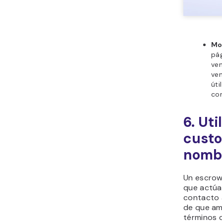
Mo
pág
ven
ven
úti
con
6. Uti
custo
nombr
Un escrow
que actúa
contacto 
de que am
términos d