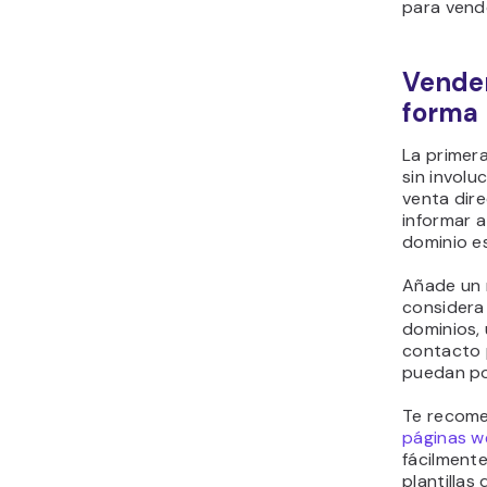
para vend
Vender
forma 
La primer
sin involu
venta dire
informar 
dominio e
Añade un 
considera 
dominios, 
contacto 
puedan po
Te recome
páginas w
fácilmente
plantillas