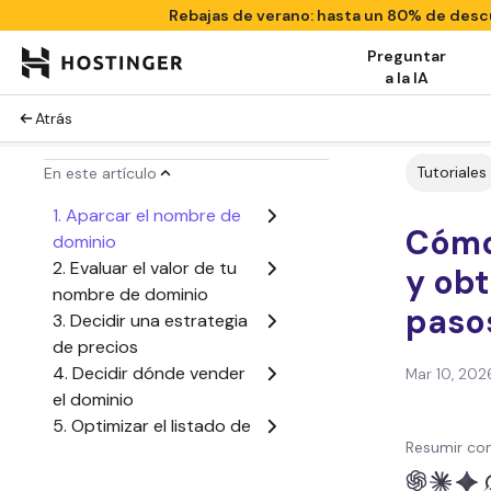
Rebajas de verano: hasta un 80% de des
Preguntar
a la IA
Atrás
Tutoriales
En este artículo
1. Aparcar el nombre de
Cómo
dominio
2. Evaluar el valor de tu
y obt
nombre de dominio
paso
3. Decidir una estrategia
de precios
4. Decidir dónde vender
Mar 10, 202
el dominio
5. Optimizar el listado de
Resumir con
dominios
6. Utilizar un servicio de