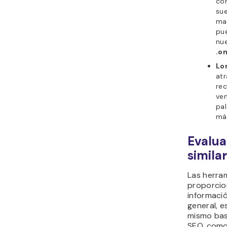
co
sue
may
pue
nu
.on
Lo
atr
rec
ven
pa
má
Evalua
simila
Las herra
proporcio
informació
general, e
mismo bas
SEO, como 