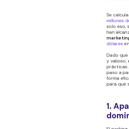
Se calcula
millones 
solo eso,
han alcan
marketin
dólares
en
Dado que 
y valioso,
prácticas.
paso a pa
forma efic
para que 
1. Ap
domi
El parking