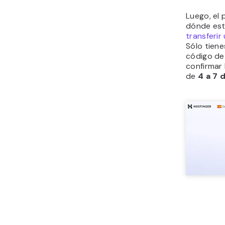
Luego, el
dónde esté
transferir
Sólo tiene
código de
confirmar 
de
4 a 7 d