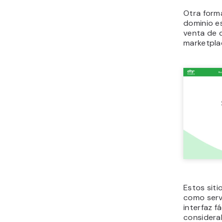
Otra form
dominio es
venta de 
marketpla
Estos siti
como serv
interfaz f
considerab