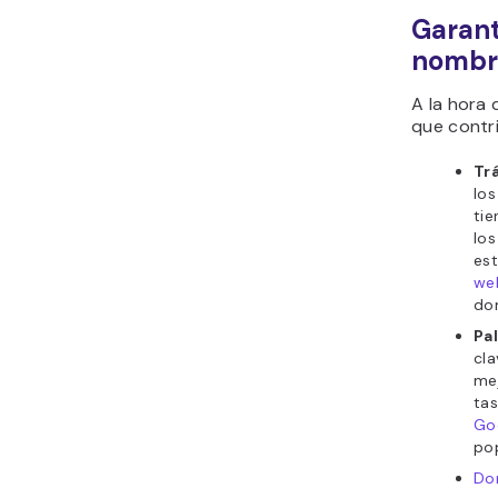
Garant
nombr
A la hora 
que contr
Tr
los
tie
lo
est
we
do
Pa
cla
mej
tas
Go
pop
Dom