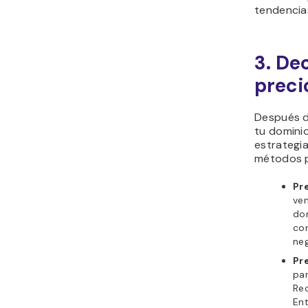
tendencias
3. De
preci
Después d
tu domini
estrategi
métodos p
Pre
ven
do
co
neg
Pre
par
Rec
En