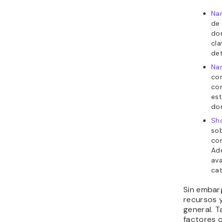
Na
de 
dom
cla
det
Na
co
con
es
do
Sh
so
cor
Ad
ava
cat
Sin embar
recursos 
general. 
factores q