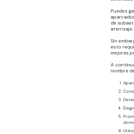
Puedes ga
aparcados 
de subast
aterrizaje.
Sin embar
esto requi
mejores p
A continu
nombre de
Apar
Cono
Dete
Elegi
Promo
domi
Utili