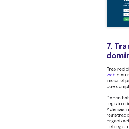
7. Tr
domi
Tras recib
web
a su 
iniciar el
que cumple
Deben hab
registro d
Además, no
registrado
organizaci
del regist