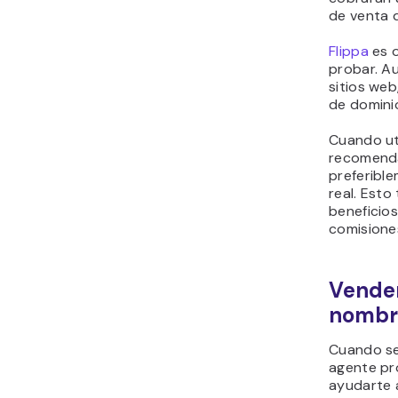
de venta d
Flippa
es o
probar. A
sitios we
de domini
Cuando uti
recomenda
preferibl
real. Esto
beneficio
comisiones
Vender
nombr
Cuando se
agente pro
ayudarte a