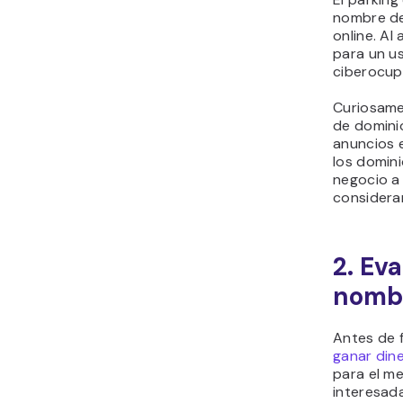
nombre de 
online. Al
para un us
ciberocup
Curiosame
de domini
anuncios 
los domin
negocio a 
considerar
2. Eva
nombr
Antes de f
ganar dine
para el me
interesad