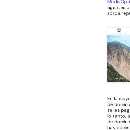
MediaOpt
agentes d
sólida rep
En la may
de dominio
se les pag
lo tanto, 
de dominio
hay comis