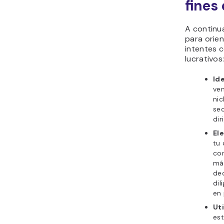
fines
A continu
para orien
intentes 
lucrativos
Ide
ve
nic
sec
dir
El
tu
con
má
dec
dil
en
Uti
est