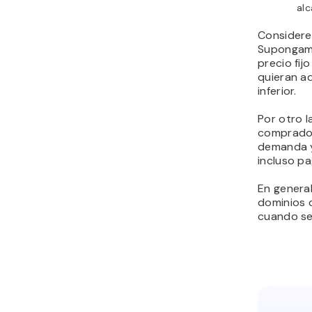
alc
Considere
Supongamo
precio fij
quieran ad
inferior.
Por otro l
comprador
demanda y
incluso p
En general,
dominios d
cuando se