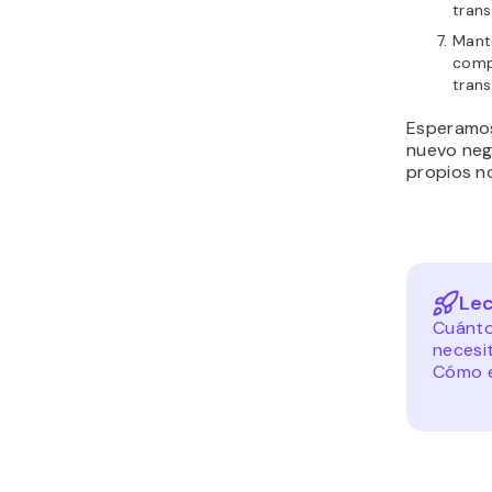
tran
Mant
comp
trans
Esperamos 
nuevo neg
propios n
Lec
Cuánto
necesi
Cómo e