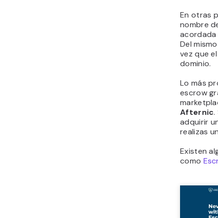
En otras 
nombre de
acordada 
Del mismo 
vez que e
dominio.
Lo más pr
escrow gra
marketpla
Afternic
.
adquirir u
realizas u
Existen al
como
Esc