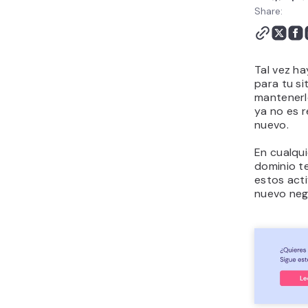
custodia para proteger
Share:
tu nombre de dominio
7. Transferir el nombre de
dominio
Tal vez h
Consejos para vender
para tu si
nombres de dominio con
mantenerl
fines de lucro
ya no es r
Conclusión
nuevo.
Cómo vender un nombre
En cualqu
de dominio - Preguntas
dominio te
frecuentes
estos acti
nuevo neg