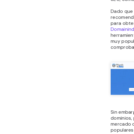
Dado que l
recomenda
para obte
Domainin
herramien
muy popul
comprobar
Sin embarg
dominios,
mercado de
populares