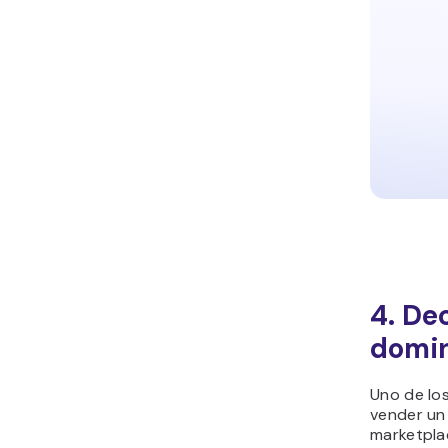
4. De
domi
Uno de lo
vender un
marketpla