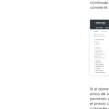
continuaci
convierte 
Si el domi
sitios de
permiten 
el precio 
cobrarán 