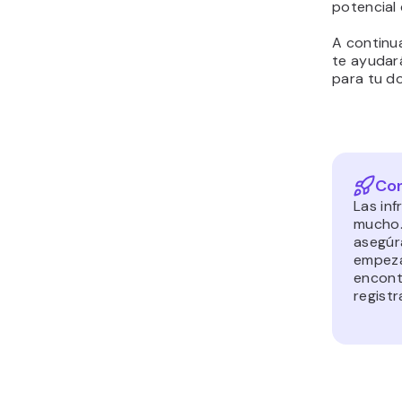
potencial 
A continu
te ayudar
para tu do
Con
Las in
mucho.
asegúra
empeza
encont
regist