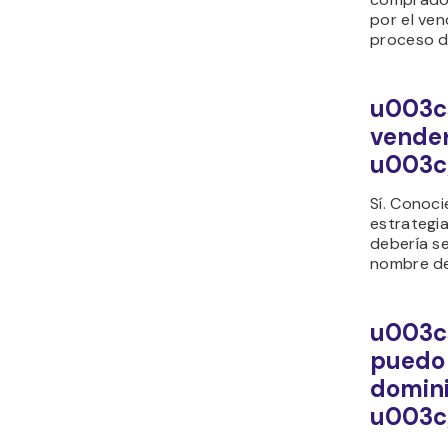
por el ven
proceso d
u003cs
vender
u003c
Sí. Conoci
estrategi
debería s
nombre de
u003c
puedo
domin
u003c