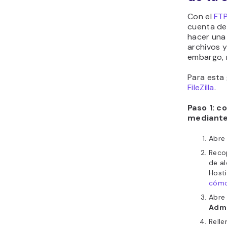
Con el
FT
cuenta de
hacer una
archivos y
embargo, n
Para esta 
FileZilla
.
Paso 1: c
mediante
Abr
Recop
de al
Hosti
cómo 
Abr
Admi
Relle