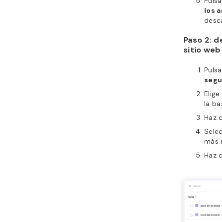
Puls
los 
desc
Paso 2: d
sitio web
Puls
segu
Elige
la ba
Haz c
Selec
más r
Haz c