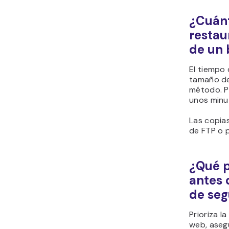
¿Cuánt
restau
de un
El tiempo 
tamaño de
método. Pa
unos minu
Las copia
de FTP o 
¿Qué p
antes 
de seg
Prioriza l
web, aseg