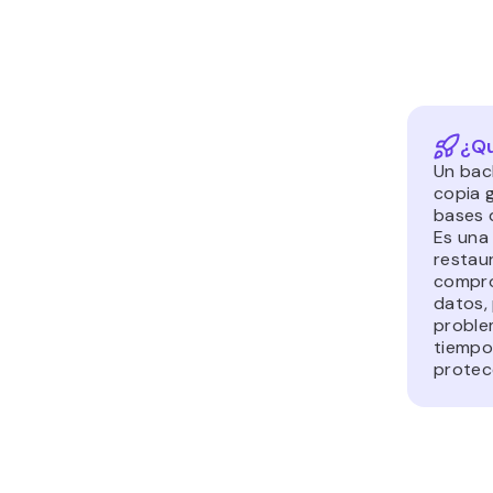
¿Qu
Un bac
copia 
bases 
Es una
restaur
compro
datos, 
proble
tiempo
protec