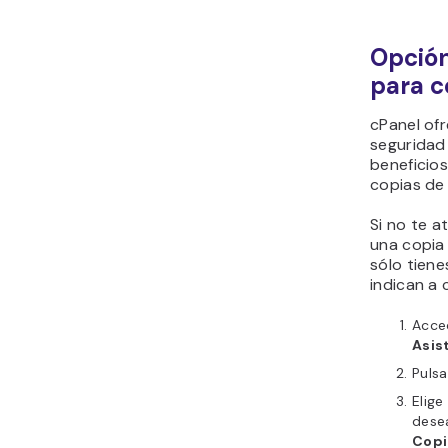
Opción 
para c
cPanel of
seguridad 
beneficios
copias de
Si no te a
una copia 
sólo tiene
indican a 
Acce
Asis
Puls
Elige
dese
Copi