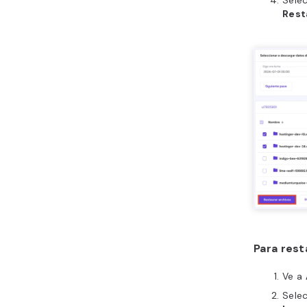
Selec
Rest
Para rest
Ve a
Sele