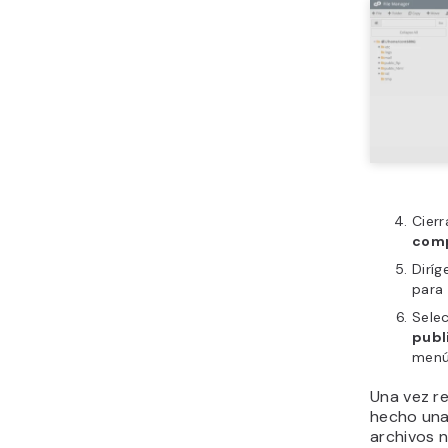
Cierr
com
Diríg
para 
Selec
publ
menú 
Una vez re
hecho una
archivos n