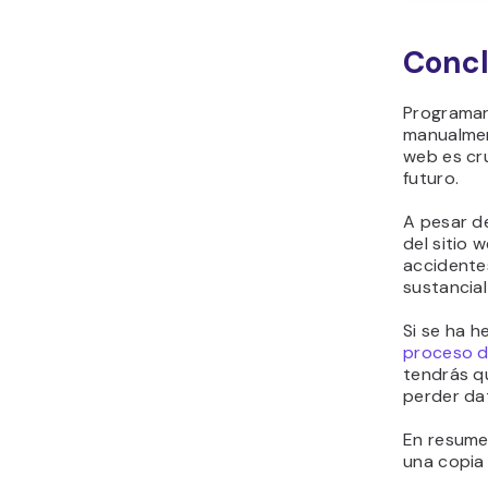
Concl
Programar
manualmen
web es cru
futuro.
A pesar d
del sitio 
accidente
sustancial
Si se ha h
proceso d
tendrás q
perder dat
En resume
una copia 