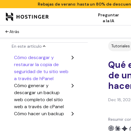
Rebajas de verano: hasta un 80% de descue
Preguntar
a la IA
Atrás
Tutoriales
En este artículo
Cómo descargar y
Qué 
restaurar la copia de
seguridad de tu sitio web
de un
a través de hPanel
hace
Cómo generar y
descargar un backup
web completo del sitio
Dec 18, 202
web a través de cPanel
Cómo hacer un backup
Resumir con
web manual de tu sitio
Conclusión