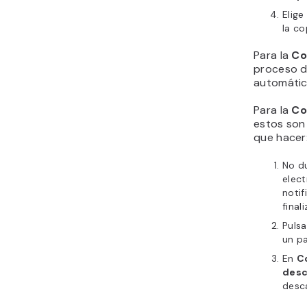
Elige
la co
Para la
Co
proceso 
automáti
Para la
Co
estos son 
que hacer
No du
elect
notif
final
Puls
un p
En
C
desc
desca