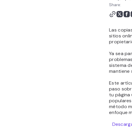
Backup web - Preguntas
Share:
frecuentes
Las copia
sitios onl
propietar
Ya sea par
problemas
sistema de
mantiene s
Este artí
paso sobr
tu página 
populares
método ma
enfoque m
Descarga