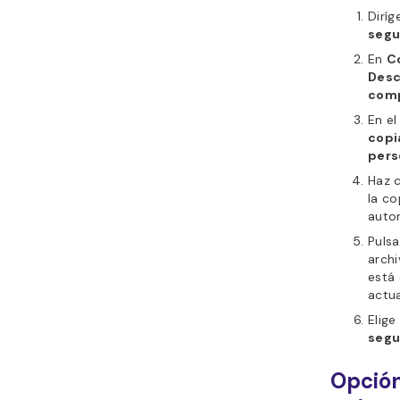
Diríg
segu
En
C
Desc
comp
En e
copi
pers
Haz c
la co
auto
Puls
archi
está 
actua
Elige
segu
Opción