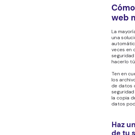
Cómo
web m
La mayorí
una soluc
automática
veces en 
seguridad
hacerlo t
Ten en cu
los archi
de datos 
seguridad 
la copia d
datos pod
Haz u
de tu 