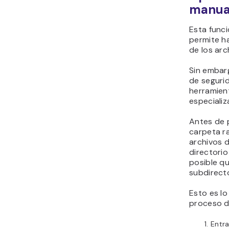
manual
Esta func
permite h
de los ar
Sin embar
de segurid
herramien
especiali
Antes de 
carpeta r
archivos d
directori
posible qu
subdirect
Esto es lo
proceso d
Entra