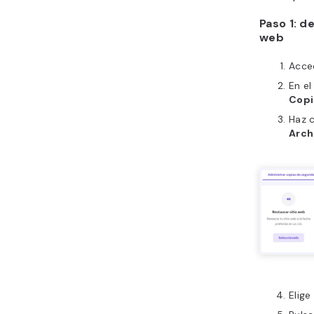
Paso 1: d
web
Acce
En el
Copi
Haz c
Arch
Elige