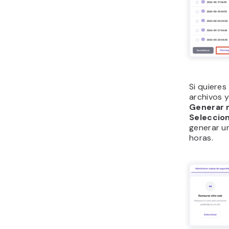
Si quieres
archivos y
Generar 
Seleccio
generar u
horas.