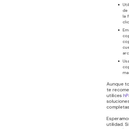
Uti
de 
la 
clic
Em
cop
cop
cue
arc
Us
cop
ma
Aunque to
te recom
utilices
hP
solucione
completas
Esperamos
utilidad. 