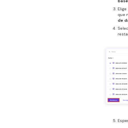
base
Elige
que n
de d
Sele
resta
Esper