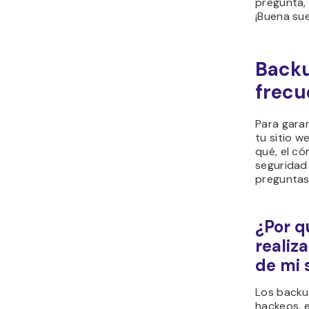
pregunta, 
¡Buena sue
Backu
frecu
Para garan
tu sitio w
qué, el có
seguridad 
preguntas
¿Por q
realiz
de mi 
Los backu
hackeos, 