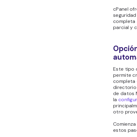
cPanel of
seguridad 
completa 
parcial y 
Opción
automá
Este tipo 
permite c
completa d
directorio
de datos 
la
configu
principalm
otro prov
Comienza 
estos pas