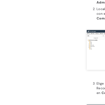
Admi
Local
con 
Comp
Elige
Reco
en
C