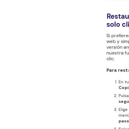
Restau
solo cl
Si prefier
web y sim
versión an
nuestra f
clic.
Para rest
En t
Copi
Puls
segu
Elige
menú
pas