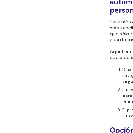
automá
person
Este méto
más sencil
que sólo r
guarda tus
Aquí tien
copia de s
Desde
nave
segu
Busc
parc
Inici
El pr
auto
Opción