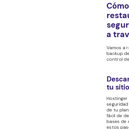
Cómo 
resta
segur
a tra
Vamos a r
backup de 
control de
Descar
tu sit
Hostinger
seguridad
de tu pla
fácil de d
bases de 
estos pas