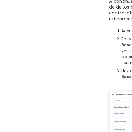
A continu
de datos d
control p
utilizarem
Acce
En l
Base
gest
toda
usuar
Haz c
Base