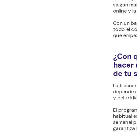
salgan ma
online y l
Con un ba
todo el co
que empez
¿Con q
hacer 
de tu 
La frecuen
depende de
y del tráf
El progra
habitual e
semanal p
garantiza 