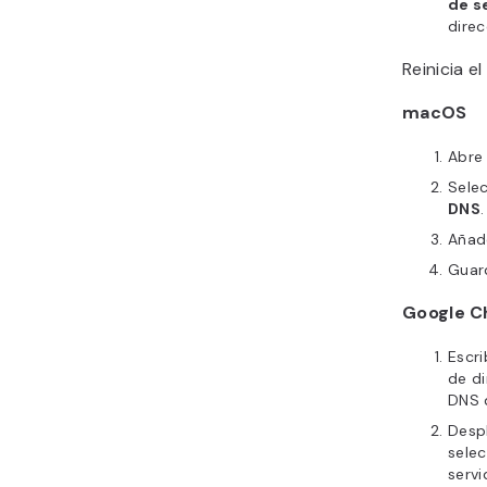
de s
direc
Reinicia e
macOS
Abre
Selec
DNS
.
Añad
Guard
Google 
Escr
de di
DNS 
Desp
sele
servi