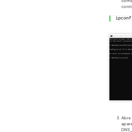
coma
cont
ipconf
Abre
apar
DNS_