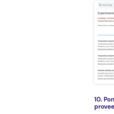
10. Po
provee