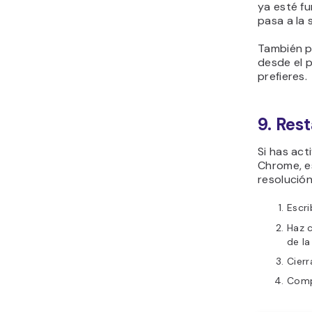
ya esté f
pasa a la 
También pu
desde el p
prefieres.
9. Res
Si has ac
Chrome, es
resolució
Escr
Haz c
de la
Cierr
Comp