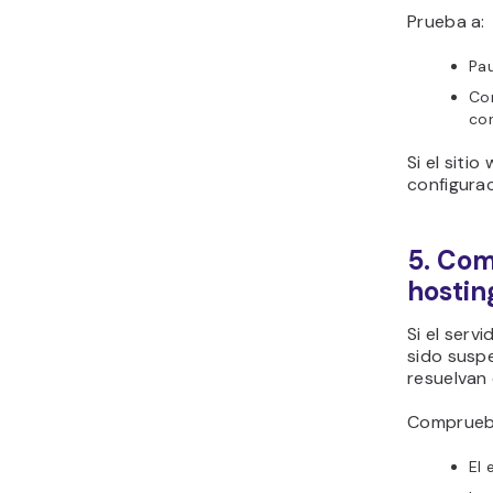
Prueba a:
Pa
Com
cor
Si el sitio
configurac
5. Com
hostin
Si el serv
sido suspe
resuelvan
Comprueba
El 