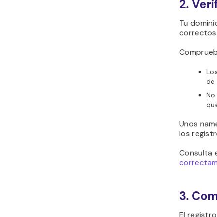
2. Ver
Tu domini
correctos
Comprueb
Los
de 
No 
que
Unos name
los regis
Consulta e
correctam
3. Com
El registr