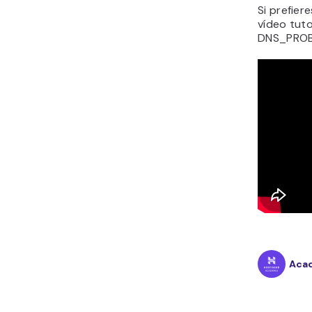
Si prefier
vídeo tuto
DNS_PROB
Acad