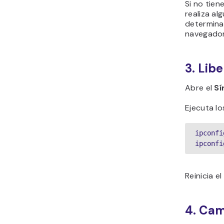
Si no tien
realiza a
determinar
navegador,
3. Lib
Abre el
Sí
Ejecuta l
ipconfi
ipconfi
Reinicia el
4. Cam