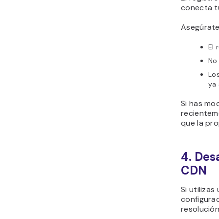
conecta tu
Asegúrate
El 
No 
Los
ya
Si has mod
recientem
que la pr
4. Des
CDN
Si utiliza
configurac
resolució