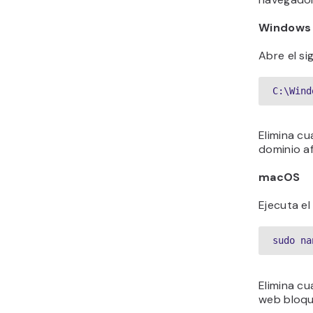
Windows
Abre el si
C:\Wind
Elimina cu
dominio a
macOS
Ejecuta e
sudo na
Elimina cu
web bloq