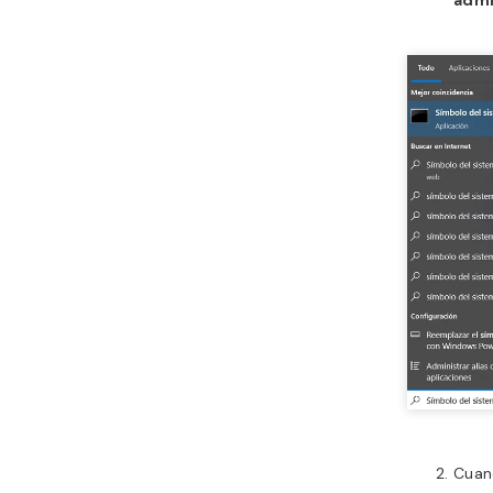
admi
Cuan