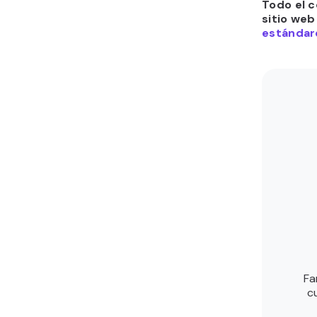
Todo el c
sitio web
estándare
Fa
c