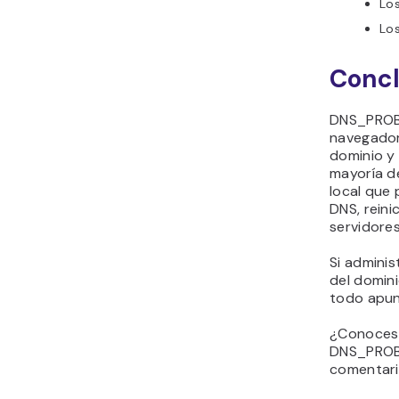
Los
Los
Concl
DNS_PROBE
navegador
dominio y 
mayoría d
local que
DNS, reini
servidore
Si adminis
del domin
todo apun
¿Conoces 
DNS_PROB
comentari