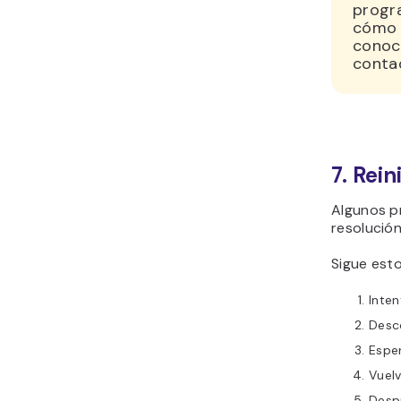
progra
cómo h
conoc
conta
7. Rein
Algunos p
resolució
Sigue est
Inten
Desco
Espe
Vuel
Desp