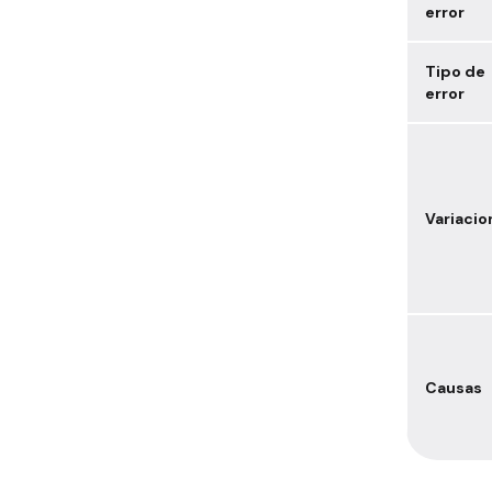
error
Tipo de
error
Variacio
Causas