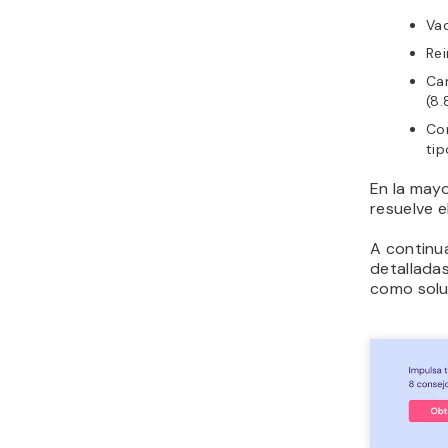
Vac
Rei
Cam
(8.
Co
tip
En la may
resuelve 
A continu
detallada
como soluc