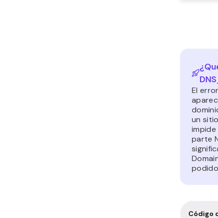
¿Qué
DNS
El err
aparec
domini
un siti
impide
parte 
signifi
Domain)
podido 
Código 