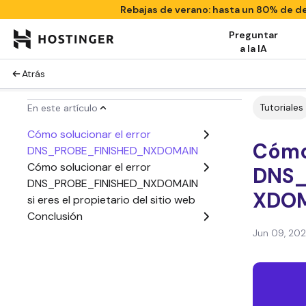
Rebajas de verano: hasta un 80% de 
Preguntar
a la IA
Atrás
Tutoriales
En este artículo
Cómo solucionar el error
Cómo 
DNS_PROBE_FINISHED_NXDOMAIN
Cómo solucionar el error
DNS_
DNS_PROBE_FINISHED_NXDOMAIN
XDO
si eres el propietario del sitio web
Conclusión
Jun 09, 20