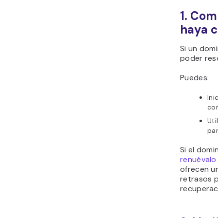
1. Com
haya 
Si un dom
poder res
Puedes:
Ini
co
Uti
par
Si el dom
renuévalo
ofrecen un
retrasos 
recuperac