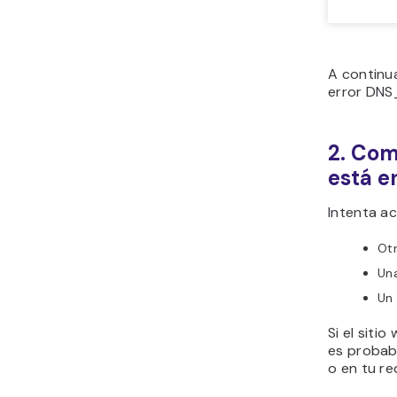
A continua
error DN
2. Com
está e
Intenta ac
Otr
Una
Un 
Si el siti
es probabl
o en tu red