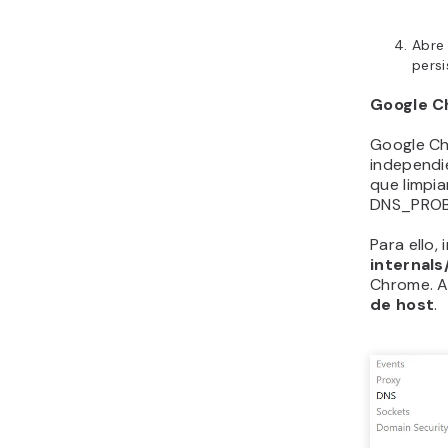
Abre 
persi
Google 
Google Ch
independie
que limpia
DNS_PROB
Para ello,
internal
Chrome. A
de host
.