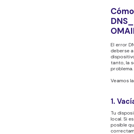
Cómo 
DNS_
OMAI
El error
deberse a 
dispositiv
tanto, la 
problema.
Veamos las
1. Vac
Tu dispos
local. Si 
posible q
correctam