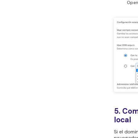
Open
5. Com
local
Si el domi
navegador