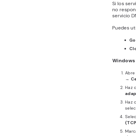
Si los ser
no respon
servicio D
Puedes uti
Go
Cl
Windows
Abre
→
Ce
Haz c
adap
Haz c
sele
Sele
(TCP
Marc