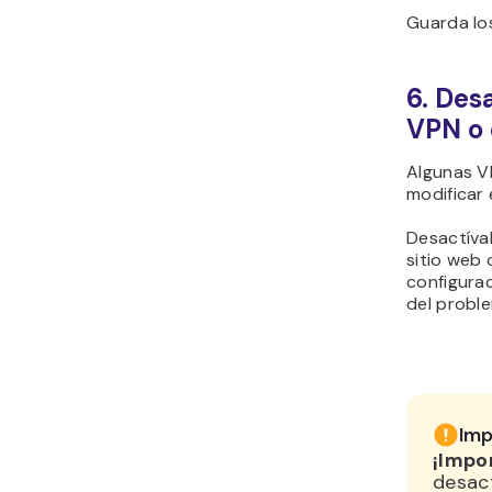
Guarda los
6. Des
VPN o 
Algunas V
modificar 
Desactíva
sitio web 
configurac
del probl
Imp
¡Impo
desact