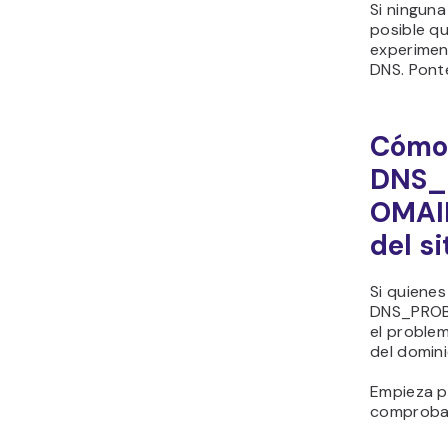
Si ninguna
posible q
experimen
DNS. Pont
Cómo 
DNS_
OMAIN
del s
Si quienes
DNS_PROB
el problem
del domini
Empieza po
comproba