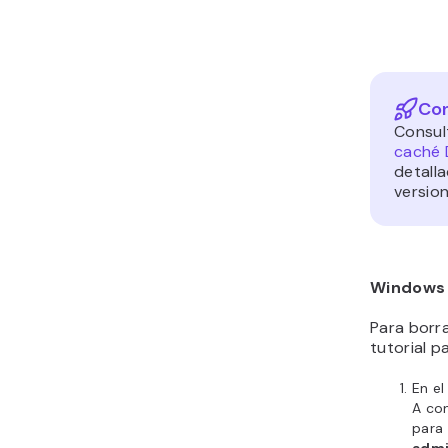
Con
Consul
caché
detalla
versio
Windows
Para borr
tutorial p
En e
A con
para 