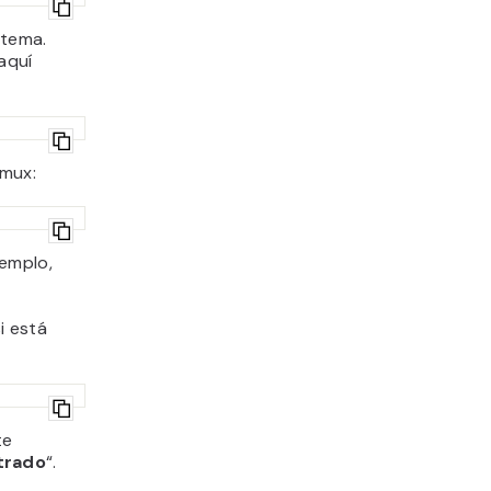
stema.
aquí
tmux:
jemplo,
i está
te
trado
“.