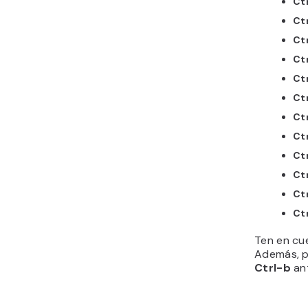
Ctr
Ct
Ctr
Ctr
Ctr
Ctr
Ctr
Ctr
Ct
Ctr
Ctr
Ctr
Ten en cu
Además, p
Ctrl-b
an