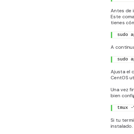
Antes de i
Este coman
tienes có
sudo a
A continua
sudo a
Ajusta el
CentOS ut
Una vez fi
bien confi
tmux -
Si tu term
instalado.