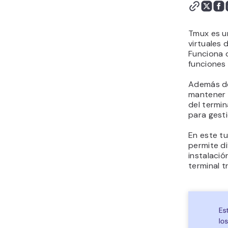
Tmux es un
virtuales 
Funciona 
funciones
Además de 
mantener 
del termi
para gest
En este t
permite di
instalació
terminal t