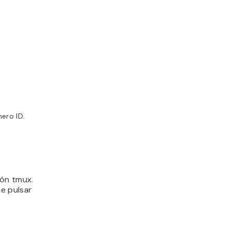
mero ID.
ión tmux.
e pulsar