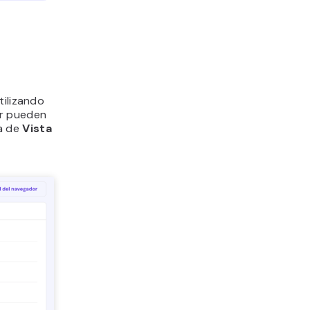
tilizando
er pueden
a de
Vista