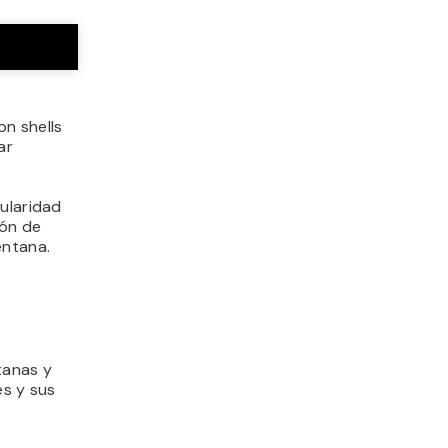
on shells
ar
ularidad
ión de
entana.
tanas y
es y sus