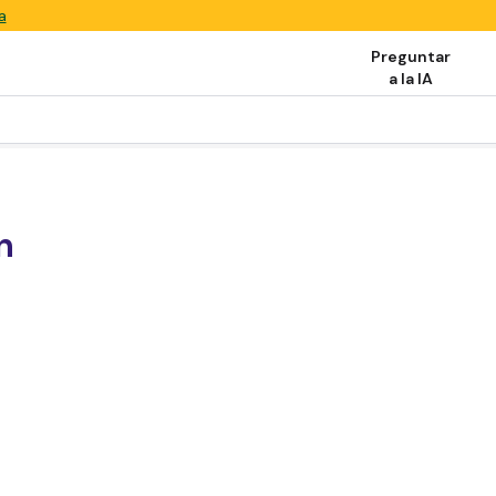
a
Preguntar
a la IA
n