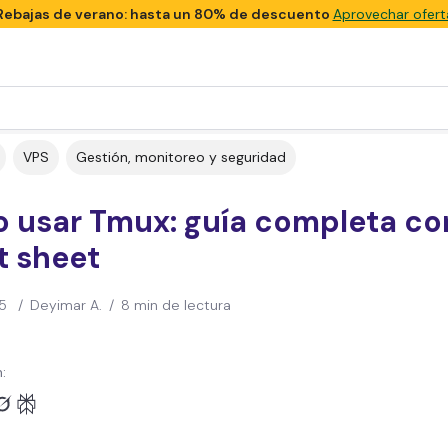
Rebajas de verano: hasta un 80% de descuento
Aprovechar ofert
VPS
Gestión, monitoreo y seguridad
 usar Tmux: guía completa co
t sheet
5
/
Deyimar A.
/
8 min de lectura
: