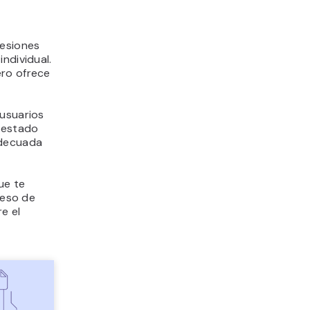
sesiones
ndividual.
ero ofrece
 usuarios
 estado
adecuada
ue te
ceso de
e el