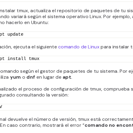
nstalar tmux, actualiza el repositorio de paquetes de tu si
do variará según el sistema operativo Linux. Por ejemplo, 
mo hacerlo en Ubuntu:
pt update
ción, ejecuta el siguiente
comando de Linux
para instalar 
pt install tmux
 comando según el gestor de paquetes de tu sistema. Por e
iliza
yum
o
dnf
en lugar de
apt
.
nalizado el proceso de configuración de tmux, comprueba s
gurado consultando la versión:
V
inal devuelve el número de versión, tmux está correctamen
 En caso contrario, mostrará el error “
comando no encon