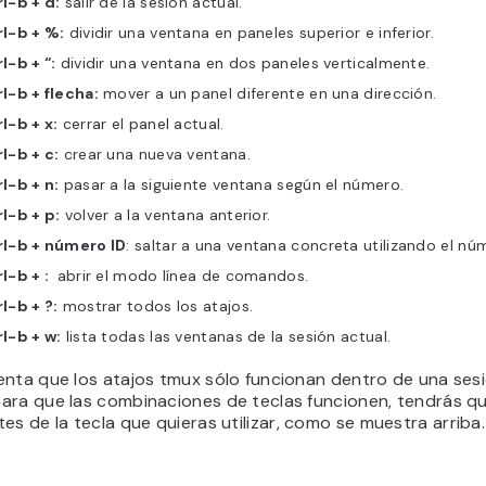
l-b + d:
salir de la sesión actual.
rl-b + %:
dividir una ventana en paneles superior e inferior.
l-b + “:
dividir una ventana en dos paneles verticalmente.
l-b + flecha:
mover a un panel diferente en una dirección.
l-b + x:
cerrar el panel actual.
l-b + c:
crear una nueva ventana.
l-b + n:
pasar a la siguiente ventana según el número.
l-b + p:
volver a la ventana anterior.
rl-b + número ID
: saltar a una ventana concreta utilizando el nú
l-b + :
abrir el modo línea de comandos.
l-b + ?:
mostrar todos los atajos.
l-b + w:
lista todas las ventanas de la sesión actual.
enta que los atajos tmux sólo funcionan dentro de una ses
ara que las combinaciones de teclas funcionen, tendrás qu
tes de la tecla que quieras utilizar, como se muestra arriba.