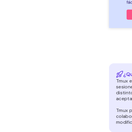
¿Qu
Tmux e
sesion
distin
acepta
Tmux p
colabor
modific