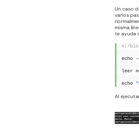
Un caso de
varios pas
normalmen
misma lín
te ayuda a
#!/bin
echo -
leer n
echo 
"
Al ejecutar