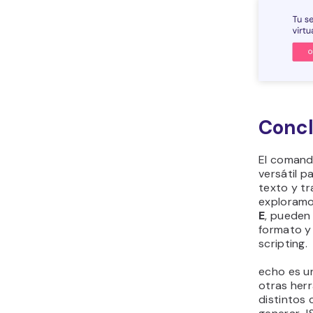
Concl
El comand
versátil p
texto y tr
exploramo
E
, pueden 
formato y 
scripting.
echo es u
otras herr
distintos 