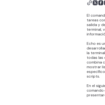
El coman
tareas com
salida y d
terminal, 
informació
Echo es u
desarrolla
la termina
todas las 
combina 
mostrar li
específico
scripts.
En el sigu
comando e
presentar