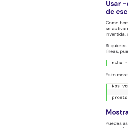
Usar -
de esc
Como hemo
se activa
invertida
Si quiere
líneas, pu
echo -
Esto most
Nos ve
pronto
Mostra
Puedes asi