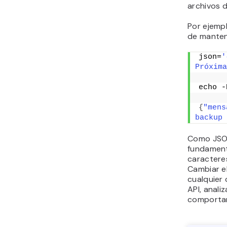
archivos d
Por ejemp
de mantene
json=
'
Próxima
echo -
{
"mens
backup 
Como JSON
fundament
caractere
Cambiar e
cualquier 
API, anali
comportar