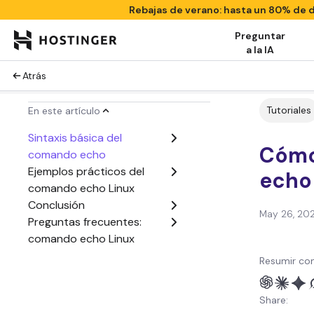
Rebajas de verano: hasta un 80% de
Preguntar
a la IA
Atrás
Tutoriales
En este artículo
Sintaxis básica del
Cómo
comando echo
Ejemplos prácticos del
echo
comando echo Linux
Conclusión
May 26, 20
Preguntas frecuentes:
comando echo Linux
Resumir con
Share: