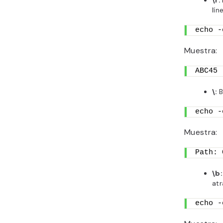
lín
echo -
Muestra:
ABC45
\:
B
echo -
Muestra:
Path: 
\b:
atr
echo -