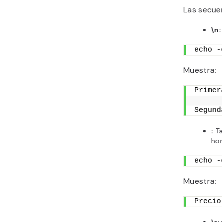
Las secue
\n:
echo -
Muestra:
Primer
Segund
:
Ta
hor
echo -
Muestra:
Precio
\r: