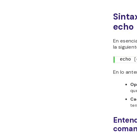
Sinta
echo
En esencia
la siguient
echo 
[
En lo anter
Op
que
Ca
ter
Entend
coman