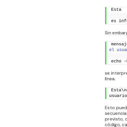
Esta
es inf
Sin embar
mensaj
el usua
echo -
se interpr
línea.
Esta\n
usuario
Esto puede
secuencia
previsto, 
código, c