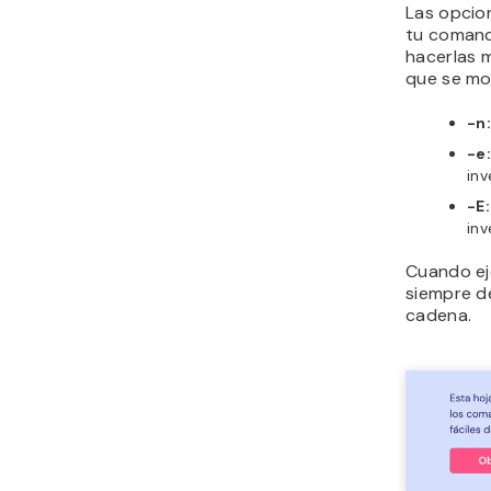
Las opcio
tu comand
hacerlas 
que se mos
-n
-e:
in
-E:
in
Cuando ej
siempre d
cadena.