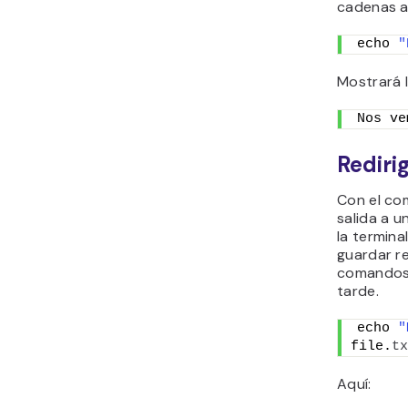
cadenas a 
echo 
"
Mostrará l
Nos ve
Rediri
Con el com
salida a u
la termina
guardar r
comandos 
tarde.
echo 
"
file.
tx
Aquí: