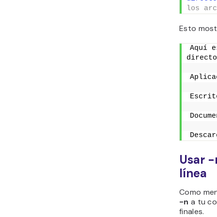
los arc
Esto most
Aquí e
directo
Aplica
Docume
Descar
Usar -
línea
Como menc
-n
a tu co
finales.