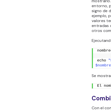
mostrarlo.
entorno, 
signo de d
ejemplo, 
valores t
entradas 
otros com
Ejecutando
nombre
echo 
"
$nombre
Se mostra
El nom
Combin
Con el co