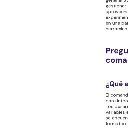
generar JS
gestionar 
aprovecha
experimen
en una pa
herramient
Pregu
coma
¿Qué e
El comand
para inter
Los desarr
variables 
se encuent
formateo d