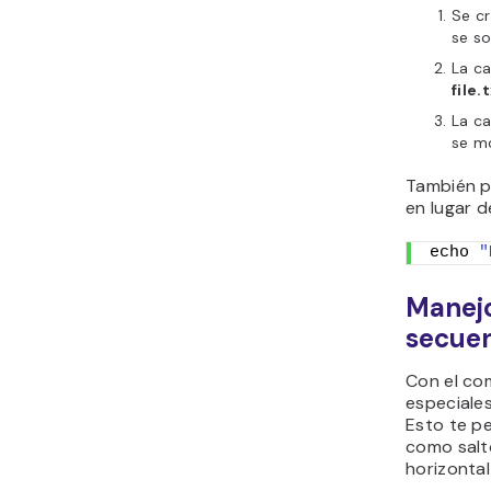
Se c
se so
La ca
file.
La ca
se mo
También p
en lugar 
echo 
"
Manejo
secuen
Con el c
especiale
Esto te pe
como salto
horizontal