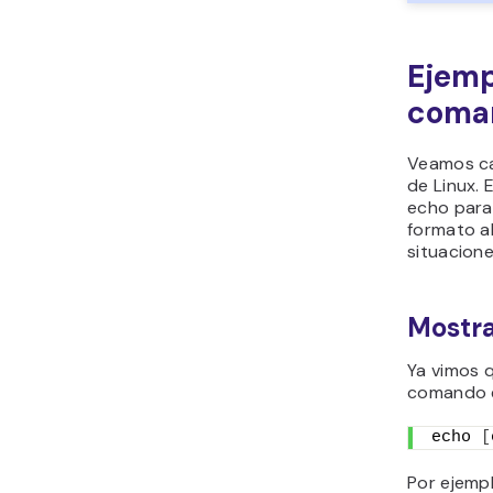
Ejemp
coma
Veamos ca
de Linux.
echo para 
formato a
situacione
Mostr
Ya vimos 
comando e
echo 
[
Por ejempl