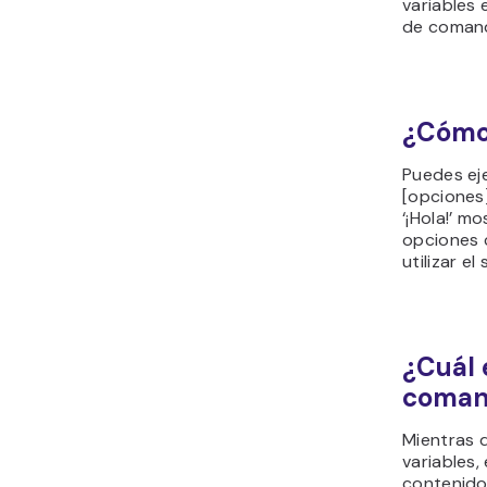
variables 
de coman
¿Cómo
Puedes ej
[opciones]
‘¡Hola!’ m
opciones c
utilizar el
¿Cuál 
coman
Mientras 
variables,
contenido 