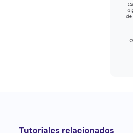
Ca
di
de
c
Tutoriales relacionados