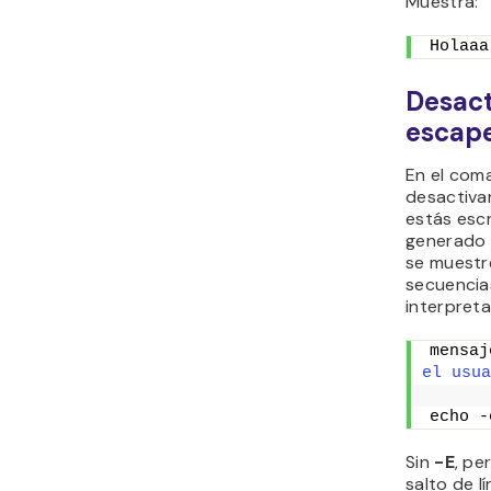
Muestra:
Holaaa
Desact
escape
En el com
desactivar
estás esc
generado 
se muestre
secuencias
interpreta
mensaj
el usua
echo -
Sin
-E
, pe
salto de lí