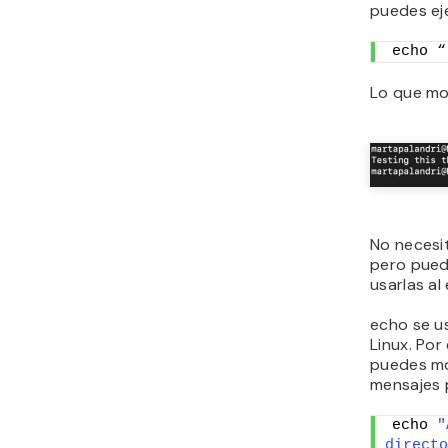
puedes eje
echo “
Lo que mos
No necesi
pero pued
usarlas al
echo se u
Linux. Por
puedes mo
mensajes 
echo 
"
directo