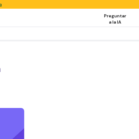
a
Preguntar
a la IA
n