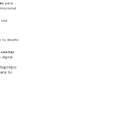
les
para
 emocional
: usa
 tu diseño
ecesitar
:
digital.
 logotipo
ara tu