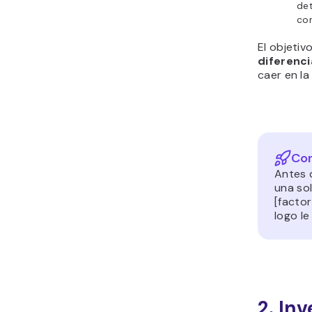
det
con
El objetiv
diferenci
caer en la
Con
Antes 
una sol
[factor
logo l
2. In