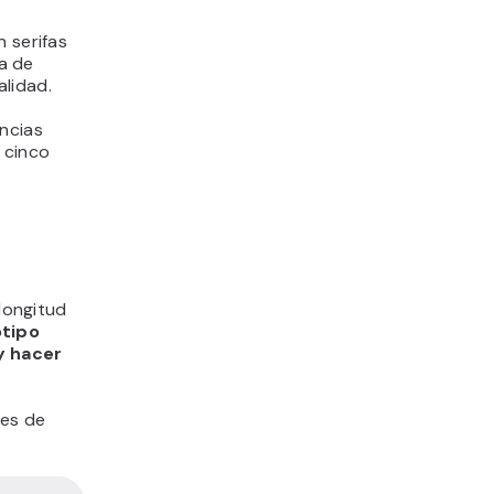
n serifas
ta de
lidad.
encias
 cinco
 longitud
otipo
y hacer
nes de