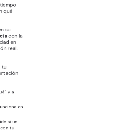
 tiempo
en qué
en su
cia
con la
idad en
ón real.
 tu
ortación
qué” y a
funciona en
ide si un
 con tu