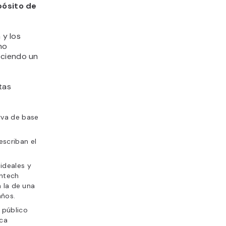
pósito de
 y los
no
eciendo un
tas
irva de base
escriban el
 ideales y
intech
a la de una
años.
u público
rca