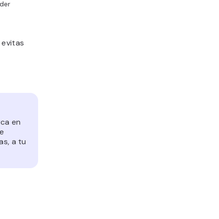
íder
 evitas
rca en
te
as, a tu