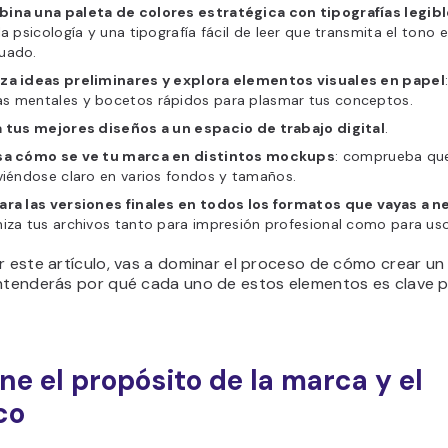
ina una paleta de colores estratégica con tipografías legib
la psicología y una tipografía fácil de leer que transmita el tono
uado.
za ideas preliminares y explora elementos visuales en papel
s mentales y bocetos rápidos para plasmar tus conceptos.
a tus mejores diseños a un espacio de trabajo digital
.
sa cómo se ve tu marca en distintos mockups
: comprueba que
viéndose claro en varios fondos y tamaños.
ara las versiones finales en todos los formatos que vayas a n
iza tus archivos tanto para impresión profesional como para uso 
r este artículo, vas a dominar el proceso de cómo crear un
entenderás por qué cada uno de estos elementos es clave p
ine el propósito de la marca y el
co