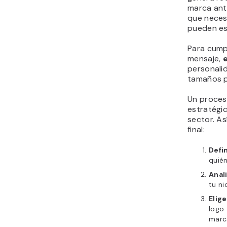
marca ante
que neces
pueden esp
Para cumpl
mensaje,
personali
tamaños p
Un proces
estratégic
sector. As
final:
Defi
quié
Anal
tu ni
Elig
logo
marc