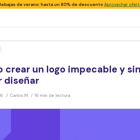
Rebajas de verano: hasta un 80% de descuento
Aprovechar ofert
crear un logo impecable y si
r diseñar
26
/
Carlos M.
/
16 min de lectura