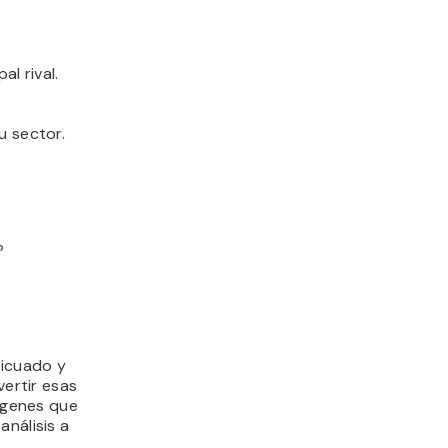
l rival.
u sector.
?
ticuado y
ertir esas
mágenes que
análisis a