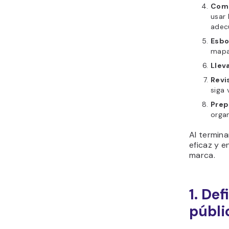
Comb
usar 
adec
Esbo
mapa
Llev
Revi
siga 
Prep
organ
Al termina
eficaz y 
marca.
1. Def
públi