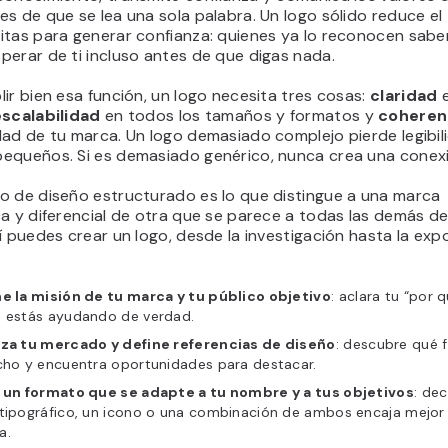
s de que se lea una sola palabra. Un logo sólido reduce el
itas para generar confianza: quienes ya lo reconocen sab
erar de ti incluso antes de que digas nada.
ir bien esa función, un logo necesita tres cosas:
claridad
escalabilidad
en todos los tamaños y formatos y
coheren
dad de tu marca. Un logo demasiado complejo pierde legibil
equeños. Si es demasiado genérico, nunca crea una conexi
o de diseño estructurado es lo que distingue a una marca
a y diferencial de otra que se parece a todas las demás de
í puedes crear un logo, desde la investigación hasta la exp
ne la misión de tu marca y tu público objetivo
: aclara tu “por 
n estás ayudando de verdad.
iza tu mercado y define referencias de diseño
: descubre qué 
cho y encuentra oportunidades para destacar.
e un formato que se adapte a tu nombre y a tus objetivos
: dec
 tipográfico, un icono o una combinación de ambos encaja mejor
a.