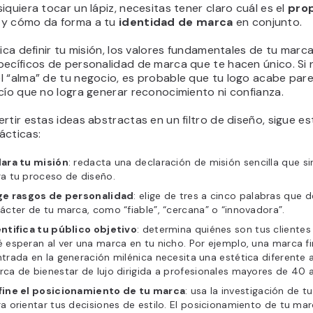
iquiera tocar un lápiz, necesitas tener claro cuál es el
pro
y cómo da forma a tu
identidad de marca
en conjunto.
fica definir tu misión, los valores fundamentales de tu marca
pecíficos de personalidad de marca que te hacen único. Si 
l “alma” de tu negocio, es probable que tu logo acabe par
cío que no logra generar reconocimiento ni confianza.
rtir estas ideas abstractas en un filtro de diseño, sigue es
ácticas:
lara tu misión
: redacta una declaración de misión sencilla que s
a tu proceso de diseño.
ige rasgos de personalidad
: elige de tres a cinco palabras que d
ácter de tu marca, como “fiable”, “cercana” o “innovadora”.
ntifica tu público objetivo
: determina quiénes son tus clientes
 esperan al ver una marca en tu nicho. Por ejemplo, una marca f
trada en la generación milénica necesita una estética diferente 
ca de bienestar de lujo dirigida a profesionales mayores de 40 
fine el posicionamiento de tu marca
: usa la investigación de t
a orientar tus decisiones de estilo. El posicionamiento de tu ma