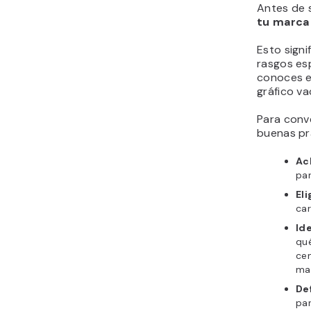
Antes de s
tu marca
Esto signi
rasgos es
conoces e
gráfico va
Para conve
buenas pr
Ac
par
El
car
Ide
qué
cen
mar
De
par