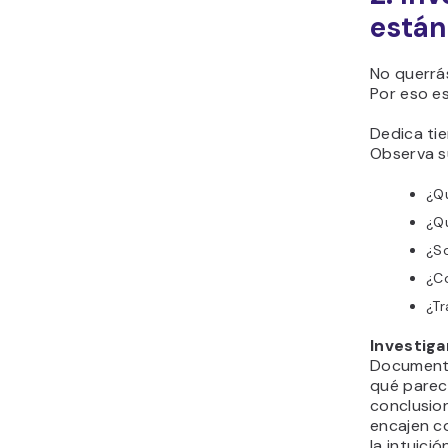
están
No querrás
Por eso e
Dedica tie
Observa s
¿Q
¿Q
¿S
¿C
¿Tr
Investiga
Documenta
qué parec
conclusion
encajen co
la intuició