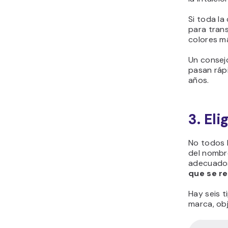
Si toda la
para trans
colores m
Un consejo
pasan rápi
años.
3. El
No todos l
del nombr
adecuados
que se re
Hay seis t
marca, ob