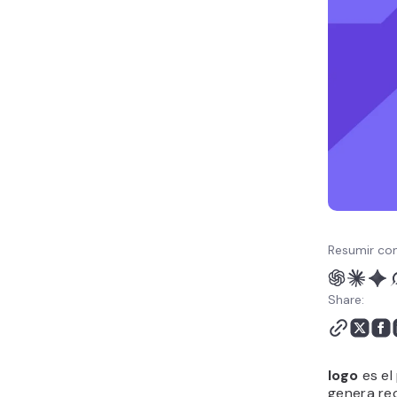
logos
6. Crea el logo con
herramientas de diseño
7. Prueba el logotipo en
contextos reales
8. Finaliza y exporta los
archivos del logotipo
Ejemplos de diseño de
logos que te inspirarán
para crear tu propio logo
¿Cuáles son los mejores
consejos para crear un
Resumir con
logo?
Herramientas para crear
Share:
un logotipo
Cómo crear una marca
en torno a tu logo
logo
es el
genera re