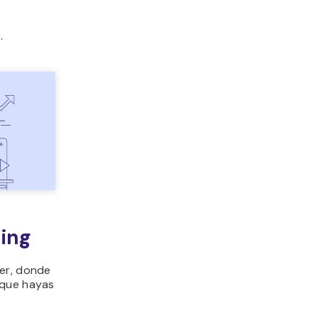
.
ting
ger, donde
 que hayas