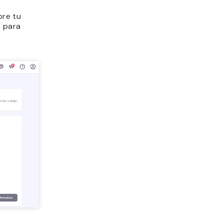
bre tu
o para