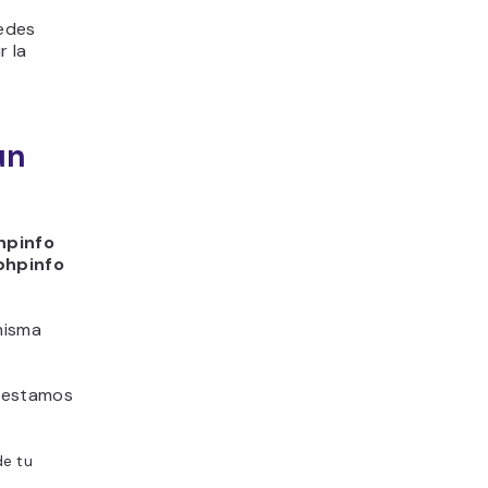
uedes
r la
un
hpinfo
phpinfo
misma
í estamos
de tu