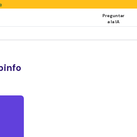
a
Preguntar
a la IA
pinfo