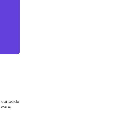
n conocida
tware,