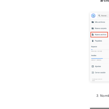
arch
Nomb