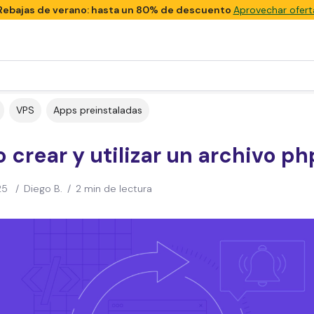
Rebajas de verano: hasta un 80% de descuento
Aprovechar ofert
VPS
Apps preinstaladas
crear y utilizar un archivo ph
25
/
Diego B.
/
2 min de lectura