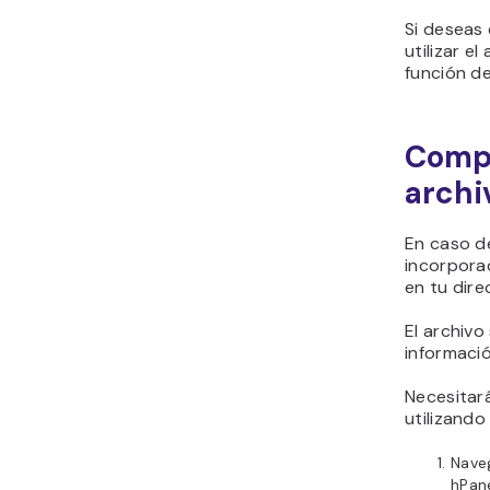
Si deseas
utilizar e
función d
Compr
archi
En caso d
incorpora
en tu dire
El archivo
informació
Necesitar
utilizando
Nave
hPane