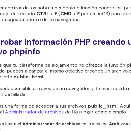
 encontrar datos sobre un módulo o función concretos, p
l atajo de teclado
CTRL + F
(
CMD + F
para macOS) para abri
e búsqueda dentro de tu navegador.
obar información PHP creando 
vo phpinfo
e que tu plataforma de alojamiento no ofrezca la función
p
da, puedes alcanzar el mismo objetivo creando un archivo
ctorio
public_html
.
 será accesible a través de un navegador y te mostrará la 
n detallada.
ás una forma de acceder a tus archivos
public_html
. Aqu
 el
Administrador de archivos
de Hostinger como ejemplo.
ga hasta el
Administrador de archivos
en la sección
Archivos
l.